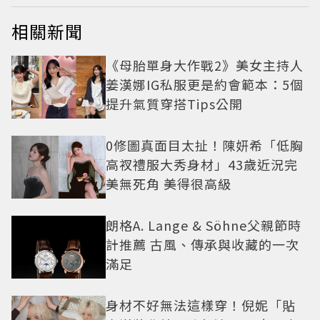
相關新聞
《母胎單身大作戰2》美女主持人
姜漢娜IG私服更是約會範本：5個
提升氣質穿搭Tips公開
0修圖真面目太扯！陳妍希「低胸
高衩禮服大秀身材」43歲近況完
美無死角 美得很高級
朗格A. Lange & Söhne父親節時
計推薦 古風、傳承與收藏的一次
滿足
身材不好無法這樣穿！倪妮「貼