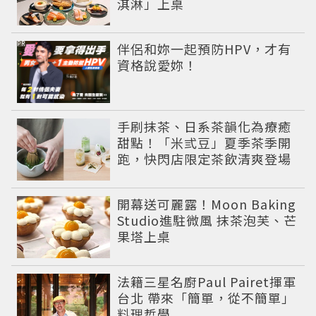
淇淋」上桌
PR
伴侶和妳一起預防HPV，才有
資格說愛妳！
手刷抹茶、日系茶韻化為療癒
甜點！「米弎豆」夏季茶季開
跑，快閃店限定茶飲清爽登場
開幕送可麗露！Moon Baking
Studio進駐微風 抹茶泡芙、芒
果塔上桌
法籍三星名廚Paul Pairet揮軍
台北 帶來「簡單，從不簡單」
料理哲學