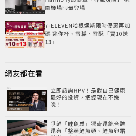
園機場限量登場
7-ELEVEN哈根達斯限時優惠再加
碼 迷你杯、雪糕、雪酥「買10送
13」
網友都在看
PR
立即諮詢HPV！是對自己健康
最好的投資，把握現在不嫌
晚！
爭鮮「鮭魚扇」獵奇還能合體
還有「整顆鮭魚頭、鮭魚卵霜