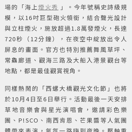
場的「海上
煙火秀
」。今年號稱史詩級規
模，以16吋巨型砲火領銜，結合聲光設計
與立柱煙火，施放超過1.8萬發煙火，長達
720秒（12分鐘），在夜空中綻放出令人
屏息的畫面。官方也特別推薦舞風草坪、
常鱻廊道、觀海三路及大船入港景觀台等
地點，都是最佳觀賞視角。
同樣熱鬧的「西螺大橋觀光文化節」也將
於10月4日至6日舉行。活動最後一天安排
草地音樂會與星光演唱會，邀請彩色樂
團、P!SCO、南西肯恩、芒果醬等人氣團
體帶來表演，氣氛一路嗨到夜晚。壓軸重