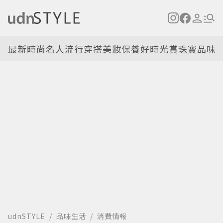
最新
時尚名人
流行穿搭
美妝保養
好時光
賞珠寶
品味
udnSTYLE
品味生活
消費情報