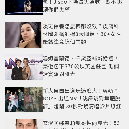
絲！Jisoo下場滅火道歉：對不起
讓你們失望
淡斑保養怎麼擦都沒效？皮膚科
林暐熙醫師揭3大關鍵，30+女性
最該注意這個問題
湯姆霍蘭德、千黛亞補辦婚禮！
豪砸包下370公頃英國莊園 低調
婚宴派對曝光
新人男團出道玩這麼大！WAYF
BOYS 出道MV「跳舞跳到集體脫
褲」超鬧 30秒對鏡清唱影片爆紅
安潔莉娜裘莉親哥性向曝光！53