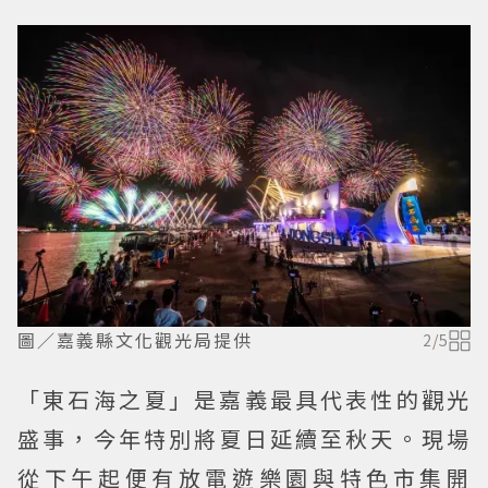
圖／嘉義縣文化觀光局提供
2
/
5
「東石海之夏」是嘉義最具代表性的觀光
盛事，今年特別將夏日延續至秋天。現場
從下午起便有放電遊樂園與特色市集開