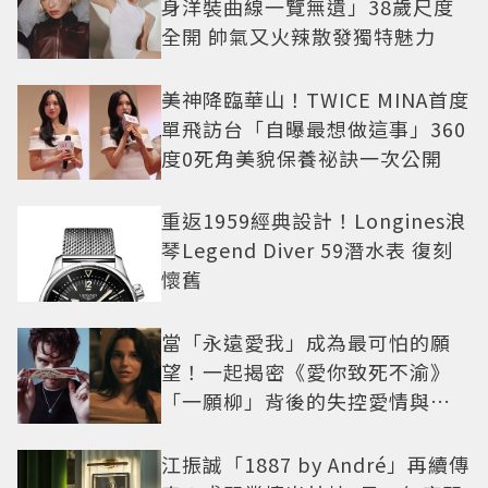
身洋裝曲線一覽無遺」38歲尺度
全開 帥氣又火辣散發獨特魅力
美神降臨華山！TWICE MINA首度
單飛訪台「自曝最想做這事」360
度0死角美貌保養祕訣一次公開
重返1959經典設計！Longines浪
琴Legend Diver 59潛水表 復刻
懷舊
當「永遠愛我」成為最可怕的願
望！一起揭密《愛你致死不渝》
「一願柳」背後的失控愛情與爆
紅之路
江振誠「1887 by André」再續傳