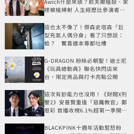
Awich什麼來頭？前夫被槍殺、家
裡被槍掃射 人生經歷比參演者還
抓馬！
這也太不像了！傑森史塔森「巨
型充氣人偶分身」看了只想說：
蛤？ 驚喜連本尊都吐槽
G-DRAGON 粉絲必朝聖！迪士尼
《玩具總動員》聯名快閃店來
台，限定商品與打卡亮點公開
這次有鈔能力也沒用！《財閥X刑
警2》安普賢重逢「惡魔教官」鄭
恩彩 首播收視6.1%超第一季開紅
盤
BLACKPINK十週年活動惹怒粉