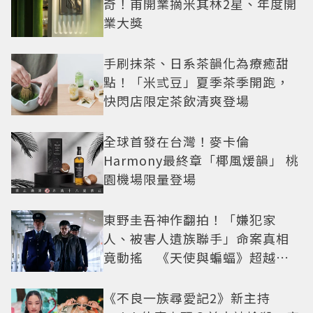
奇！甫開業摘米其林2星、年度開
業大獎
手刷抹茶、日系茶韻化為療癒甜
點！「米弎豆」夏季茶季開跑，
快閃店限定茶飲清爽登場
全球首發在台灣！麥卡倫
Harmony最終章「椰風煖韻」 桃
園機場限量登場
東野圭吾神作翻拍！「嫌犯家
人、被害人遺族聯手」命案真相
竟動搖 《天使與蝙蝠》超越懸
疑框架展開
《不良一族尋愛記2》新主持