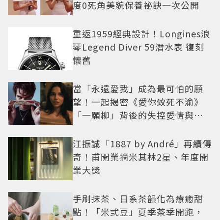
度0死角美貌保養祕訣一次公開
重返1959經典設計！Longines浪
琴Legend Diver 59潛水表 復刻
懷舊
當「永遠愛我」成為最可怕的願
望！一起揭密《愛你致死不渝》
「一願柳」背後的失控愛情與爆
紅之路
江振誠「1887 by André」再續傳
奇！甫開業摘米其林2星、年度開
業大獎
手刷抹茶、日系茶韻化為療癒甜
點！「米弎豆」夏季茶季開跑，