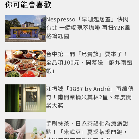
你可能會喜歡
Nespresso「早咖起居室」快閃
台北 一鍵喝現萃咖啡 再扭Y2K風
格鑰匙圈
台中第一間「鳥貴族」要來了！
全品項100元、開幕送「酥炸南蠻
蝦」
江振誠「1887 by André」再續傳
奇！甫開業摘米其林2星、年度開
業大獎
手刷抹茶、日系茶韻化為療癒甜
點！「米弎豆」夏季茶季開跑，