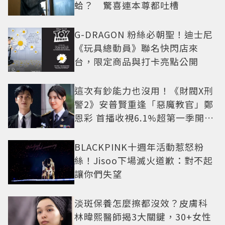
蛤？ 驚喜連本尊都吐槽
G-DRAGON 粉絲必朝聖！迪士尼
《玩具總動員》聯名快閃店來
台，限定商品與打卡亮點公開
這次有鈔能力也沒用！《財閥X刑
警2》安普賢重逢「惡魔教官」鄭
恩彩 首播收視6.1%超第一季開紅
盤
BLACKPINK十週年活動惹怒粉
絲！Jisoo下場滅火道歉：對不起
讓你們失望
淡斑保養怎麼擦都沒效？皮膚科
林暐熙醫師揭3大關鍵，30+女性