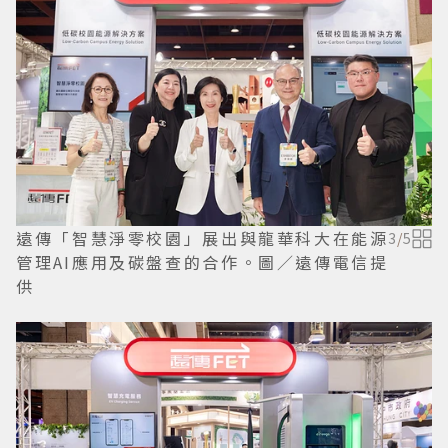
遠傳「智慧淨零校園」展出與龍華科大在能源
3
/
5
管理AI應用及碳盤查的合作。圖／遠傳電信提
供