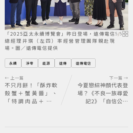
「2025亞太永續博覽會」昨日登場，遠傳電信
5
/
5
總經理井琪（左四）率經營管理團隊親赴現
場。圖／遠傳電信提供
永續
淨零
能源
遠傳
遠傳電信
← 上一篇
下一篇 →
不只月餅！「酥炸軟
今夏戀綜神顏代表登
殼蟹＋蟹黃醬」、
場？《不良一族尋愛
「特調肉品＋調味
記2》「自信公關
鹽」中秋送創意
哥」塩田一馬背景起
底 街頭辣男翻身當老
闆