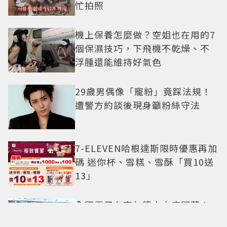
忙拍照
機上保養怎麼做？空姐也在用的7
個保濕技巧，下飛機不乾燥、不
浮腫還能維持好氣色
29歲男偶像「寵粉」竟踩法規！
遭警方約談後現身籲粉絲守法
7-ELEVEN哈根達斯限時優惠再加
碼 迷你杯、雪糕、雪酥「買10送
13」
全國電子台南仁德中山店開幕！
限時5天指定家電9折 還有每日限