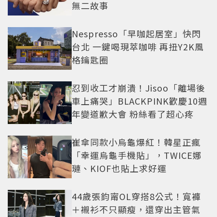
無二故事
Nespresso「早咖起居室」快閃
台北 一鍵喝現萃咖啡 再扭Y2K風
格鑰匙圈
忍到收工才崩潰！Jisoo「離場後
車上痛哭」BLACKPINK歡慶10週
年變道歉大會 粉絲看了超心疼
崔傘同款小烏龜爆紅！韓星正瘋
「幸運烏龜手機貼」，TWICE娜
璉、KIOF也貼上求好運
44歲張鈞甯OL穿搭8公式！寬褲
＋襯衫不只顯瘦，還穿出主管氣