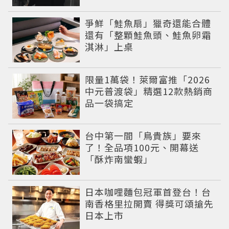
件事」
爭鮮「鮭魚扇」獵奇還能合體
還有「整顆鮭魚頭、鮭魚卵霜
淇淋」上桌
限量1萬袋！萊爾富推「2026
中元普渡袋」精選12款熱銷商
品一袋搞定
台中第一間「鳥貴族」要來
了！全品項100元、開幕送
「酥炸南蠻蝦」
日本咖哩麵包冠軍首登台！台
南香格里拉開賣 得獎可頌搶先
日本上市