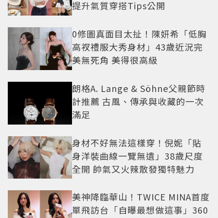
提升氣質穿搭Tips公開
0修圖真面目太扯！陳妍希「低胸
高衩禮服大秀身材」43歲近況完
美無死角 美得很高級
朗格A. Lange & Söhne父親節時
計推薦 古風、傳承與收藏的一次
滿足
身材不好無法這樣穿！倪妮「貼
身洋裝曲線一覽無遺」38歲尺度
全開 帥氣又火辣散發獨特魅力
美神降臨華山！TWICE MINA首度
單飛訪台「自曝最想做這事」360