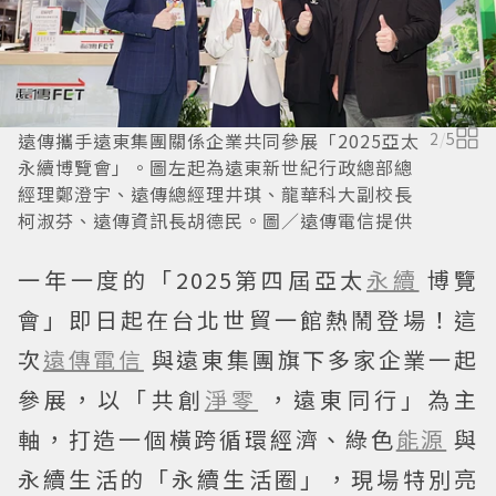
遠傳攜手遠東集團關係企業共同參展「2025亞太
2
/
5
永續博覽會」。圖左起為遠東新世紀行政總部總
經理鄭澄宇、遠傳總經理井琪、龍華科大副校長
柯淑芬、遠傳資訊長胡德民。圖／遠傳電信提供
一年一度的「2025第四屆亞太
永續
博覽
會」即日起在台北世貿一館熱鬧登場！這
次
遠傳電信
與遠東集團旗下多家企業一起
參展，以「共創
淨零
，遠東同行」為主
軸，打造一個橫跨循環經濟、綠色
能源
與
永續生活的「永續生活圈」，現場特別亮