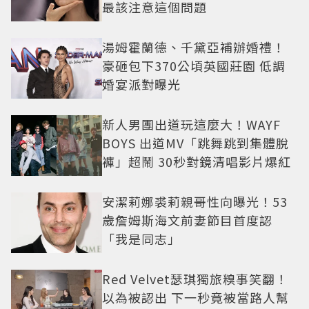
最該注意這個問題
湯姆霍蘭德、千黛亞補辦婚禮！
豪砸包下370公頃英國莊園 低調
婚宴派對曝光
新人男團出道玩這麼大！WAYF
BOYS 出道MV「跳舞跳到集體脫
褲」超鬧 30秒對鏡清唱影片爆紅
安潔莉娜裘莉親哥性向曝光！53
歲詹姆斯海文前妻節目首度認
「我是同志」
Red Velvet瑟琪獨旅糗事笑翻！
以為被認出 下一秒竟被當路人幫