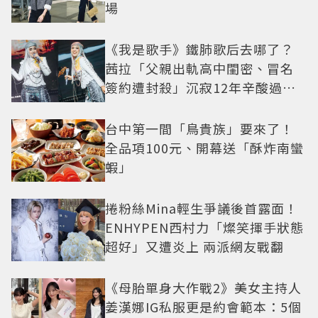
場
《我是歌手》鐵肺歌后去哪了？
茜拉「父親出軌高中閨密、冒名
簽約遭封殺」沉寂12年辛酸過往
曝光
台中第一間「鳥貴族」要來了！
全品項100元、開幕送「酥炸南蠻
蝦」
捲粉絲Mina輕生爭議後首露面！
ENHYPEN西村力「燦笑揮手狀態
超好」又遭炎上 兩派網友戰翻
《母胎單身大作戰2》美女主持人
姜漢娜IG私服更是約會範本：5個