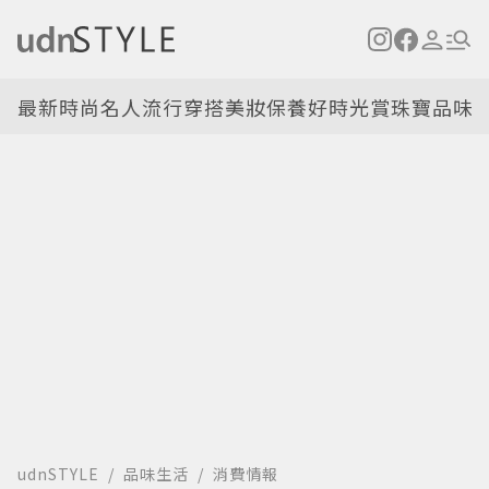
最新
時尚名人
流行穿搭
美妝保養
好時光
賞珠寶
品味
udnSTYLE
品味生活
消費情報