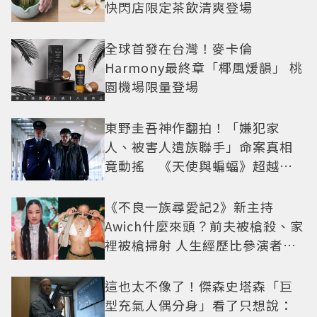
快閃店限定茶飲清爽登場
全球首發在台灣！麥卡倫
Harmony最終章「椰風煖韻」 桃
園機場限量登場
東野圭吾神作翻拍！「嫌犯家
人、被害人遺族聯手」命案真相
竟動搖 《天使與蝙蝠》超越懸
疑框架展開
《不良一族尋愛記2》新主持
Awich什麼來頭？前夫被槍殺、家
裡被槍掃射 人生經歷比參演者還
抓馬！
這也太不像了！傑森史塔森「巨
型充氣人偶分身」看了只想說：