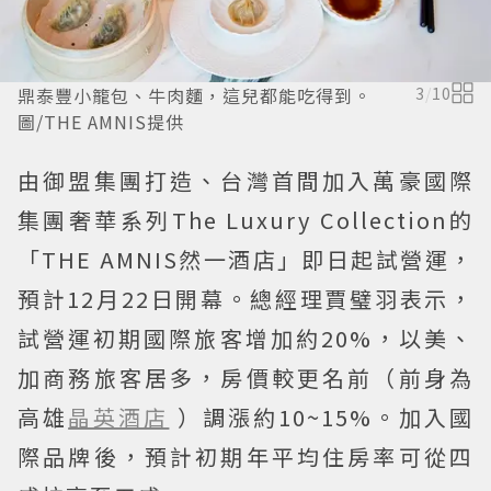
鼎泰豐小籠包、牛肉麵，這兒都能吃得到。
3
/
10
圖/THE AMNIS提供
由御盟集團打造、台灣首間加入萬豪國際
集團奢華系列The Luxury Collection的
「THE AMNIS然一酒店」即日起試營運，
預計12月22日開幕。總經理賈璧羽表示，
試營運初期國際旅客增加約20%，以美、
加商務旅客居多，房價較更名前（前身為
高雄
晶英酒店
）調漲約10~15%。加入國
際品牌後，預計初期年平均住房率可從四