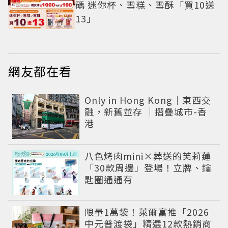
碼 迷你杯、雪糕、雪酥「買10送
13」
網友都在看
Only in Hong Kong｜東西交
融，新舊並存 ｜摺疊城市-香
港
八色烤肉mini×葬送的芙莉蓮
「30款周邊」登場！立牌、鑰
匙圈通通有
限量1萬袋！萊爾富推「2026
中元普渡袋」精選12款熱銷商