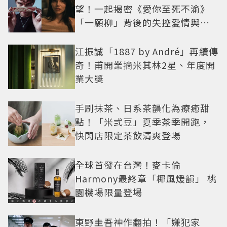
望！一起揭密《愛你至死不渝》
「一願柳」背後的失控愛情與爆
紅之路
江振誠「1887 by André」再續傳
奇！甫開業摘米其林2星、年度開
業大獎
手刷抹茶、日系茶韻化為療癒甜
點！「米弎豆」夏季茶季開跑，
快閃店限定茶飲清爽登場
全球首發在台灣！麥卡倫
Harmony最終章「椰風煖韻」 桃
園機場限量登場
東野圭吾神作翻拍！「嫌犯家