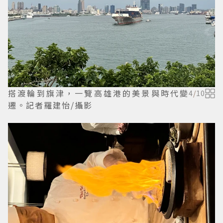
搭渡輪到旗津，一覽高雄港的美景與時代變
4
/
10
遷。記者羅建怡/攝影