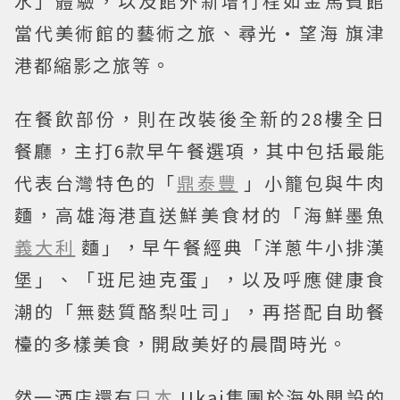
水」體驗，以及館外新增行程如金馬賓館
當代美術館的藝術之旅、尋光·望海 旗津
港都縮影之旅等。
在餐飲部份，則在改裝後全新的28樓全日
餐廳，主打6款早午餐選項，其中包括最能
代表台灣特色的「
鼎泰豐
」小籠包與牛肉
麵，高雄海港直送鮮美食材的「海鮮墨魚
義大利
麵」，早午餐經典「洋蔥牛小排漢
堡」、「班尼迪克蛋」，以及呼應健康食
潮的「無麩質酪梨吐司」，再搭配自助餐
檯的多樣美食，開啟美好的晨間時光。
然一酒店還有
日本
Ukai集團於海外開設的