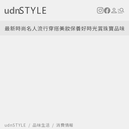
最新
時尚名人
流行穿搭
美妝保養
好時光
賞珠寶
品味
udnSTYLE
品味生活
消費情報