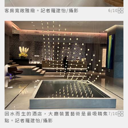
客房寬敞雅緻。記者羅建怡/攝影
6
/
10
因水而生的酒店，大廳裝置藝術是最吸睛焦
7
/
10
點。記者羅建怡/攝影