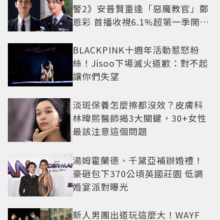
警2》安普賢重逢「惡魔教官」鄭
恩彩 首播收視6.1%超第一季開紅
盤
BLACKPINK十週年活動惹怒粉
絲！Jisoo下場滅火道歉：對不起
讓你們失望
淡斑保養怎麼擦都沒效？皮膚科
林暐熙醫師揭3大關鍵，30+女性
最該注意這個問題
湯姆霍蘭德、千黛亞補辦婚禮！
豪砸包下370公頃英國莊園 低調
婚宴派對曝光
新人男團出道玩這麼大！WAYF