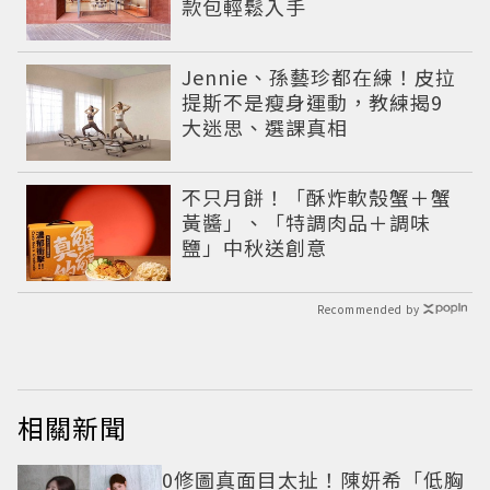
款包輕鬆入手
Jennie、孫藝珍都在練！皮拉
提斯不是瘦身運動，教練揭9
大迷思、選課真相
不只月餅！「酥炸軟殼蟹＋蟹
黃醬」、「特調肉品＋調味
鹽」中秋送創意
Recommended by
相關新聞
0修圖真面目太扯！陳妍希「低胸