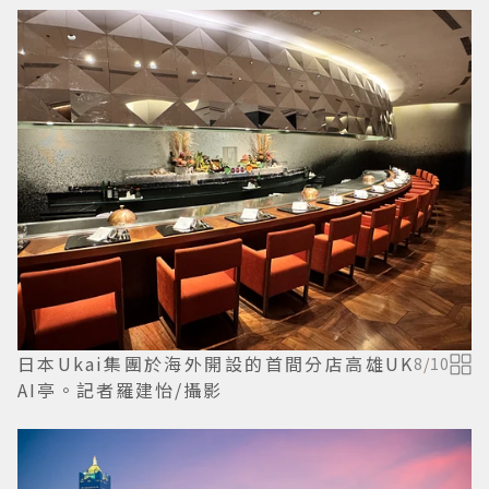
日本Ukai集團於海外開設的首間分店高雄UK
8
/
10
AI亭。記者羅建怡/攝影