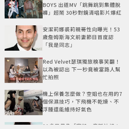
BOYS 出道MV「跳舞跳到集體脫
褲」超鬧 30秒對鏡清唱影片爆紅
安潔莉娜裘莉親哥性向曝光！53
歲詹姆斯海文前妻節目首度認
「我是同志」
Red Velvet瑟琪獨旅糗事笑翻！
以為被認出 下一秒竟被當路人幫
忙拍照
機上保養怎麼做？空姐也在用的7
個保濕技巧，下飛機不乾燥、不
浮腫還能維持好氣色
29歲男偶像「寵粉」竟踩法規！