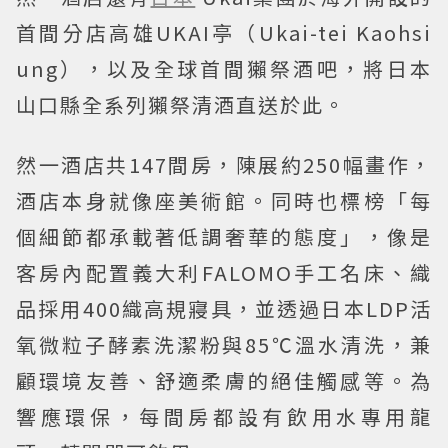
首間分店高雄UKAI亭（Ukai-tei Kaohsi
ung），以及全球首間獺祭酒吧，將日本
山口縣全系列獺祭清酒直送於此。
然一酒店共147間房，陳展約250幅畫作，
酒店本身就像座美術館。同時也標榜「每
個細節都承載著低調奢華的態度」，像是
客房內配置義大利FALOMO手工名床、織
品採用400織高規寢具，並透過日本LDP活
氧微粒子酵素洗潔粉與85℃溫水清洗，兼
顧環境友善、舒適柔膚的絕佳觸感等。為
響應環保，每間房都設有飲用水專用龍