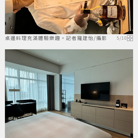
桌邊料理充滿體驗樂趣。記者羅建怡/攝影
5
/
10