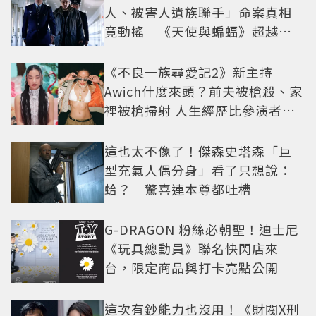
人、被害人遺族聯手」命案真相
竟動搖 《天使與蝙蝠》超越懸
疑框架展開
《不良一族尋愛記2》新主持
Awich什麼來頭？前夫被槍殺、家
裡被槍掃射 人生經歷比參演者還
抓馬！
這也太不像了！傑森史塔森「巨
型充氣人偶分身」看了只想說：
蛤？ 驚喜連本尊都吐槽
G-DRAGON 粉絲必朝聖！迪士尼
《玩具總動員》聯名快閃店來
台，限定商品與打卡亮點公開
這次有鈔能力也沒用！《財閥X刑