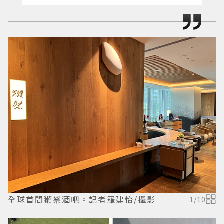
全球首間獺祭酒吧。記者羅建怡/攝影
1
/
10