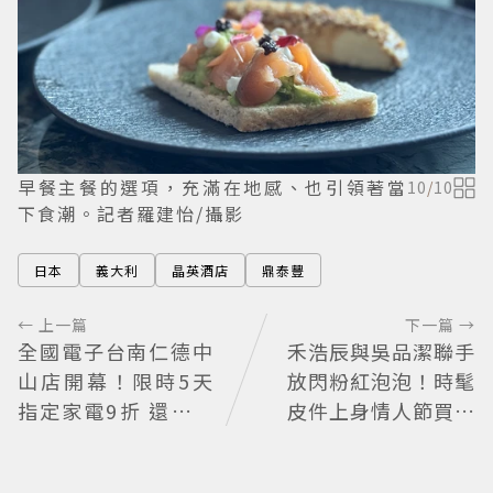
早餐主餐的選項，充滿在地感、也引領著當
10
/
10
下食潮。記者羅建怡/攝影
日本
義大利
晶英酒店
鼎泰豐
← 上一篇
下一篇 →
全國電子台南仁德中
禾浩辰與吳品潔聯手
山店開幕！限時5天
放閃粉紅泡泡！時髦
指定家電9折 還有每
皮件上身情人節買物
日限量商品
清單這裡看