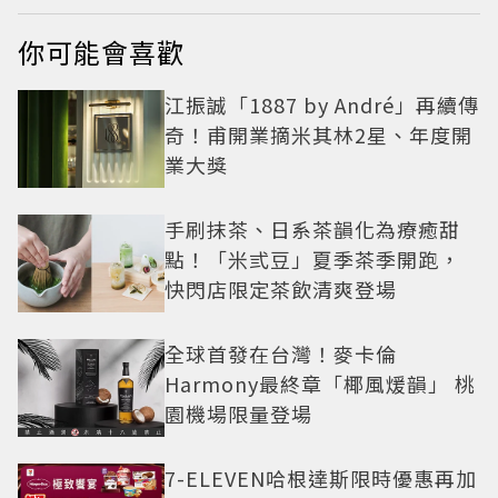
你可能會喜歡
江振誠「1887 by André」再續傳
奇！甫開業摘米其林2星、年度開
業大獎
手刷抹茶、日系茶韻化為療癒甜
點！「米弎豆」夏季茶季開跑，
快閃店限定茶飲清爽登場
全球首發在台灣！麥卡倫
Harmony最終章「椰風煖韻」 桃
園機場限量登場
7-ELEVEN哈根達斯限時優惠再加