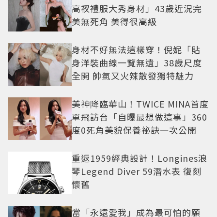
高衩禮服大秀身材」43歲近況完
美無死角 美得很高級
身材不好無法這樣穿！倪妮「貼
身洋裝曲線一覽無遺」38歲尺度
全開 帥氣又火辣散發獨特魅力
美神降臨華山！TWICE MINA首度
單飛訪台「自曝最想做這事」360
度0死角美貌保養祕訣一次公開
重返1959經典設計！Longines浪
琴Legend Diver 59潛水表 復刻
懷舊
當「永遠愛我」成為最可怕的願