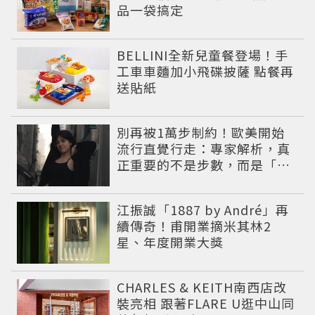
品一袋搞定
BELLINI全新兒童餐登場！手
工車車麵加小飛碟披薩 點餐再
送貼紙
別再被1萬步制約！歐美開始
流行直覺行走：專家解析，真
正重要的不是步數，而是「這
件事」
江振誠「1887 by André」再
續傳奇！甫開業摘米其林2
星、年度開業大獎
CHARLES & KEITH南西店改
裝亮相 跟著FLARE U逛中山同