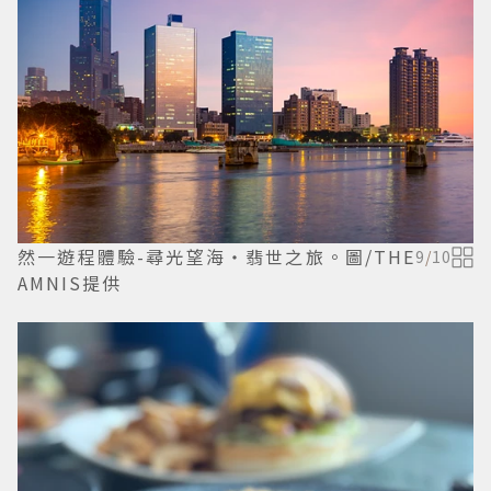
然一遊程體驗-尋光望海・翡世之旅。圖/THE
9
/
10
AMNIS提供