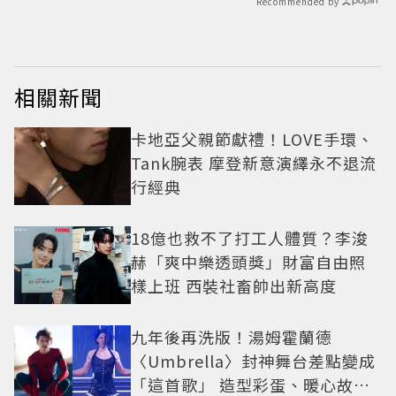
Recommended by
相關新聞
卡地亞父親節獻禮！LOVE手環、
Tank腕表 摩登新意演繹永不退流
行經典
18億也救不了打工人體質？李浚
赫「爽中樂透頭獎」財富自由照
樣上班 西裝社畜帥出新高度
九年後再洗版！湯姆霍蘭德
〈Umbrella〉封神舞台差點變成
「這首歌」 造型彩蛋、暖心故事