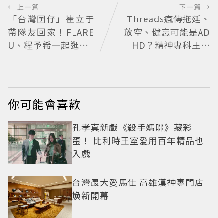
← 上一篇
下一篇 →
「台灣囝仔」崔立于
Threads瘋傳拖延、
帶隊友回家！FLARE
放空、健忘可能是AD
U、程予希一起逛小C
HD？精神專科王韋
K「狂送臉頰愛心、
力醫師揭真正差別
WINK」親曝中山站
私藏必逛名單
你可能會喜歡
孔孝真新戲《殺手媽咪》藏彩
蛋！ 比利時王室愛用百年精品也
入戲
台灣最大愛馬仕 高雄漢神專門店
煥新開幕