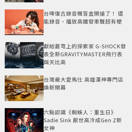
台啤復古錄音機盲盒開搶了！ 還
能錄音、播放高鐵發車聲超有梗
獻給蒼穹上的探索家 G-SHOCK發
表全新GRAVITYMASTER飛行表
與天比高
台灣最大愛馬仕 高雄漢神專門店
煥新開幕
六點認識《蜘蛛人：重生日》
Sadie Sink 厭世高冷成Gen Z新
女神