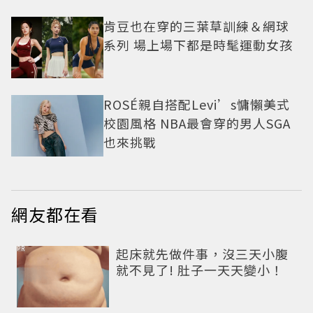
肯豆也在穿的三葉草訓練＆網球
系列 場上場下都是時髦運動女孩
ROSÉ親自搭配Levi’s慵懶美式
校園風格 NBA最會穿的男人SGA
也來挑戰
網友都在看
PR
起床就先做件事，沒三天小腹
就不見了! 肚子一天天變小！