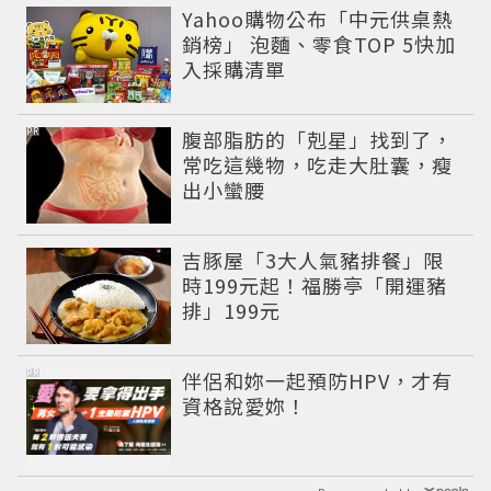
Yahoo購物公布「中元供桌熱
銷榜」 泡麵、零食TOP 5快加
入採購清單
PR
腹部脂肪的「剋星」找到了，
常吃這幾物，吃走大肚囊，瘦
出小蠻腰
吉豚屋「3大人氣豬排餐」限
時199元起！福勝亭「開運豬
排」199元
PR
伴侶和妳一起預防HPV，才有
資格說愛妳！