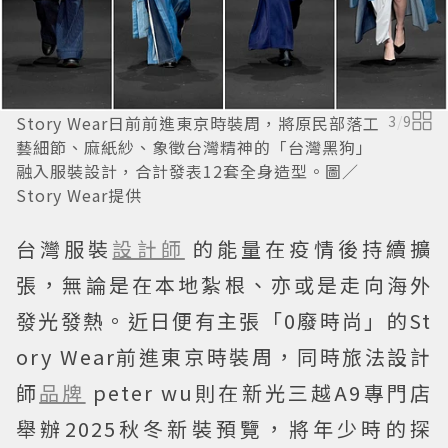
Story Wear日前前進東京時裝周，將原民部落工
3
/
9
藝細節、麻紙紗、象徵台灣精神的「台灣黑狗」
融入服裝設計，合計發表12套全身造型。圖／
Story Wear提供
台灣服裝
設計師
的能量在疫情後持續擴
張，無論是在本地紮根、亦或是走向海外
發光發熱。近日便有主張「0廢時尚」的St
ory Wear前進東京時裝周，同時旅法設計
師
品牌
peter wu則在新光三越A9專門店
舉辦2025秋冬新裝預覽，將年少時的探