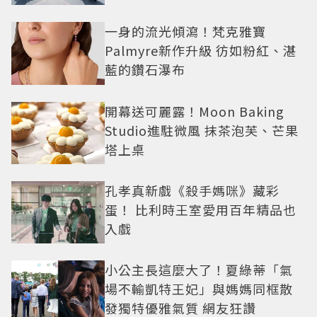
一身的流光傾瀉！梵克雅寶
Palmyre新作升級 彷如粉紅、湛
藍的鑽石瀑布
開幕送可麗露！Moon Baking
Studio進駐微風 抹茶泡芙、芒果
塔上桌
孔孝真新戲《殺手媽咪》藏彩
蛋！ 比利時王室愛用百年精品也
入戲
小公主長這麼大了！夏綠蒂「氣
場不輸凱特王妃」與媽媽同框散
發獨特優雅氣質 網友狂讚