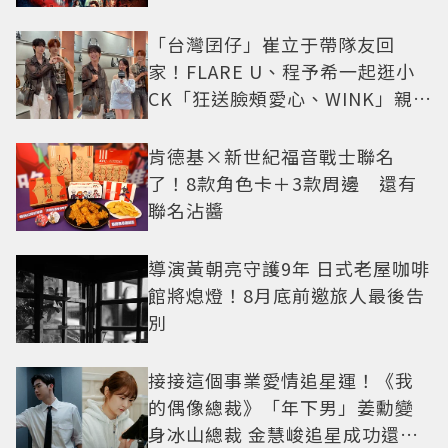
「台灣囝仔」崔立于帶隊友回
家！FLARE U、程予希一起逛小
CK「狂送臉頰愛心、WINK」親曝
中山站私藏必逛名單
肯德基×新世紀福音戰士聯名
了！8款角色卡＋3款周邊 還有
聯名沾醬
導演黃朝亮守護9年 日式老屋咖啡
館將熄燈！8月底前邀旅人最後告
別
接接這個事業愛情追星運！《我
的偶像總裁》「年下男」姜勳變
身冰山總裁 金慧峻追星成功還偶