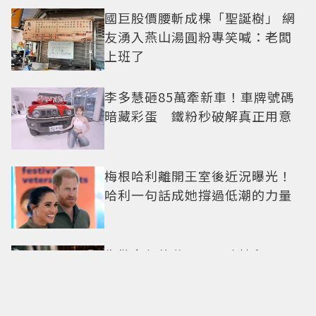
國巨股價腰斬成棵「聖誕樹」 網
友湧入燕山湯圓粉專笑喊：老闆
上班了
李多慧砸85萬牽新車！車牌號碼
暗藏彩蛋 鐵粉秒破解真正用意
梅根哈利離開王室後近況曝光！
哈利一句話成她撐過低潮的力量
失散多年的父子？張凌赫兒子
「神複製完美基因」萌娃顏值太
搶戲 網笑：本人都生不出這麼像