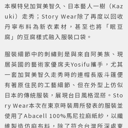
本模特兒加賀美智久、日本藝人一樹（Kaz
uki）走秀；Story Wear除了再度以回收
丹寧布料為新衣素材，甚至也將「眠豆
腐」的豆腐樣式融入服裝口袋。
服裝細節中的刺繡則是與來自阿美族、現
居英國的藝術家優席夫Yosifu攜手，尤其
一套加賀美智久走秀時的連帽長版斗篷便
有著原住民的工藝細節、但在外型上仿似
日本的傳統服裝，展現台日風格混搭。Sto
ry Wear本次在東京時裝周所發表的服裝並
使用了Abacell 100%馬尼拉麻紙紗，以纖
維製造仿麻布料，除了符合台灣所深處東