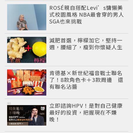
ROSÉ親自搭配Levi’s慵懶美
式校園風格 NBA最會穿的男人
SGA也來挑戰
PR
減肥首選，檸檬加它，堅持一
週，腰細了，瘦到你懷疑人生
肯德基×新世紀福音戰士聯名
了！8款角色卡＋3款周邊 還
有聯名沾醬
PR
立即諮詢HPV！是對自己健康
最好的投資，把握現在不嫌
晚！