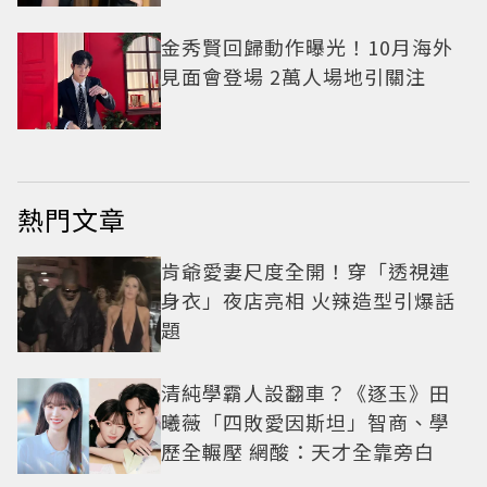
金秀賢回歸動作曝光！10月海外
見面會登場 2萬人場地引關注
熱門文章
肯爺愛妻尺度全開！穿「透視連
身衣」夜店亮相 火辣造型引爆話
題
清純學霸人設翻車？《逐玉》田
曦薇「四敗愛因斯坦」智商、學
歷全輾壓 網酸：天才全靠旁白