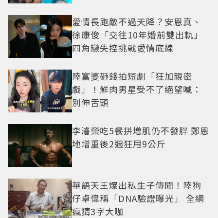
愛情長跑敵不過天降？安恩真、
徐康俊「交往10年婚前雙出軌」
四角戀失控挑戰愛情底線
陸富婆砸錢拍短劇「狂加親密
戲」！鮮肉男星受不了絕望喊：
別伸舌頭
李濬榮吃5餐拼增肌仍不發胖 鄭恩
地增重後2週狂甩9公斤
華語天王爆出私生子傳聞！陸狗
仔卓偉稱「DNA驗證曝光」 全網
瘋猜3字大咖