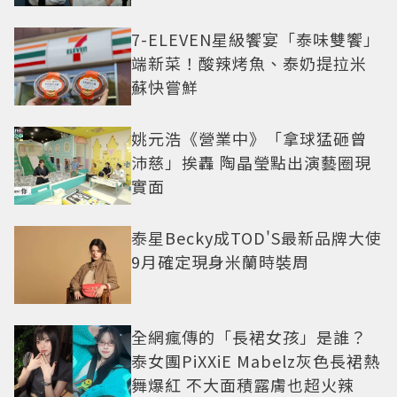
遇愛情
7-ELEVEN星級饗宴「泰味雙饗」
端新菜！酸辣烤魚、泰奶提拉米
蘇快嘗鮮
姚元浩《營業中》「拿球猛砸曾
沛慈」挨轟 陶晶瑩點出演藝圈現
實面
泰星Becky成TOD'S最新品牌大使
9月確定現身米蘭時裝周
全網瘋傳的「長裙女孩」是誰？
泰女團PiXXiE Mabelz灰色長裙熱
舞爆紅 不大面積露膚也超火辣