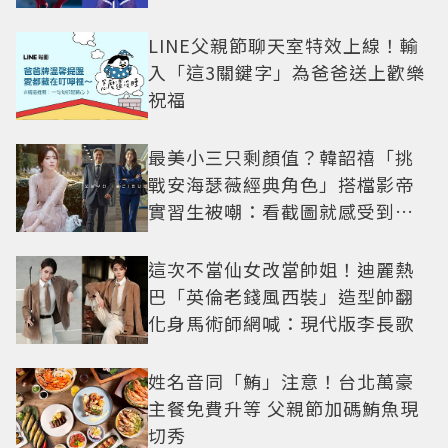
一次公開
LINE父親節聊天室特效上線！輸
入「這3關鍵字」為爸爸送上歡樂
祝福
最美小三只剩顏值？韓韶禧「挑
戰安海瑟薇經典角色」搭檔影帝
實習生被嘲：看截圖就感受到演
技
這次不當仙女改當帥姐！迪麗熱
巴「英倫老錢風西裝」造型帥翻
化身馬術師網喊：現代版李長歌
姓名音同「鮪」注意！台北萬豪
主餐免費升等 父親節加碼鮪魚現
切秀