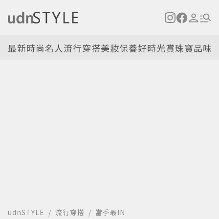
最新
時尚名人
流行穿搭
美妝保養
好時光
賞珠寶
品味
udnSTYLE
流行穿搭
當季最IN