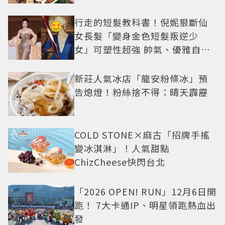
行走的短髮教科書！倪妮狠斷仙
女長髮「變身金色短髮叛逆少
女」可塑性超強 帥氣、優雅自由
切換
新莊人氣冰店「龍安粉條冰」預
告熄燈！粉絲捨不得：晴天霹靂
COLD STONE×麻古「招牌手搖
變冰淇淋」！人氣甜點
ChizCheese快閃台北
「2026 OPEN! RUN」12月6日開
跑！ 7大卡通IP、明星領跑熱血出
發