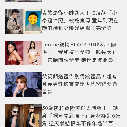
真的是從小帥到大！張凌赫「小
學證件照」被挖瘋傳 童年到現在
顏值進化史曝光網驚：完全等比
例長大
Jennie親揭BLACKPINK私下關
係！「我和這些女孩一起長大」
一句話團魂全開 她們是彼此最強
後盾
父親節送禮告別傳統禮品！超有
意義男性珠寶成新世代爸爸時尚
首選
50歲莎莉賽隆美得太誇張！一轉
身「裸背開到腰下」身材瘦到0死
角 逆天狀態根本不像年過半百