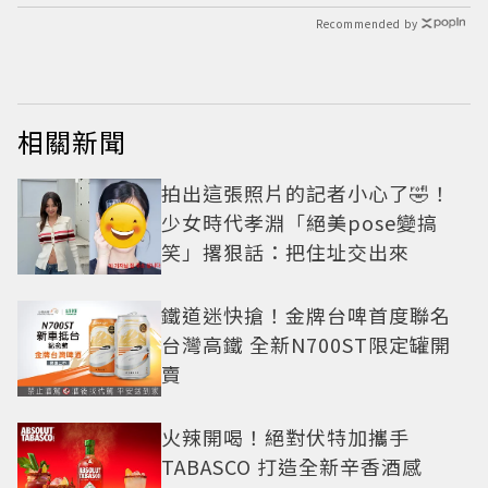
Recommended by
相關新聞
拍出這張照片的記者小心了🤣！
少女時代孝淵「絕美pose變搞
笑」撂狠話：把住址交出來
鐵道迷快搶！金牌台啤首度聯名
台灣高鐵 全新N700ST限定罐開
賣
火辣開喝！絕對伏特加攜手
TABASCO 打造全新辛香酒感