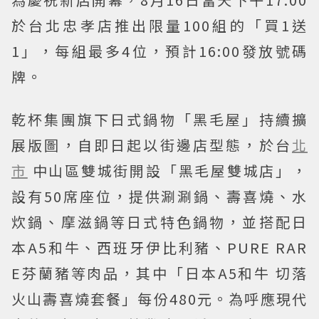
於台北忠孝店推出限量100組的「買1送
1」，每組最多4位，預計16:00發放號碼
牌。
乾杯集團旗下日式鍋物「黑毛屋」持續擴
展版圖，自即日起以街邊店型態，於台
北
市
中山區雙城街開設「黑毛屋雙城店」，
設有50席座位，提供涮涮鍋、壽喜燒、水
炊鍋、摩滋鍋等日式特色鍋物，並搭配日
本A5和牛、西班牙伊比利豬、PURE RAR
E芬蘭豬等肉品，其中「日本A5和牛 切落
火山壽喜燒套餐」每份480元。為呼應現代