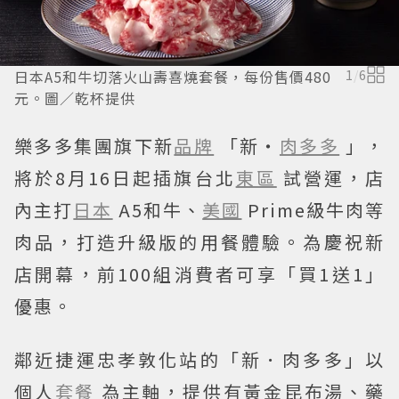
日本A5和牛切落火山壽喜燒套餐，每份售價480
1
/
6
元。圖／乾杯提供
樂多多集團旗下新
品牌
「新・
肉多多
」，
將於8月16日起插旗台北
東區
試營運，店
內主打
日本
A5和牛、
美國
Prime級牛肉等
肉品，打造升級版的用餐體驗。為慶祝新
店開幕，前100組消費者可享「買1送1」
優惠。
鄰近捷運忠孝敦化站的「新．肉多多」以
個人
套餐
為主軸，提供有黃金昆布湯、藥