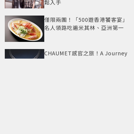
鬆入手
僅限兩團！「500遊香港饕客宴」
名人領路吃遍米其林、亞洲第一
CHAUMET感官之旅！A Journey
through Nature頂級珠寶看見植
物香氣
今夏戀綜神顏代表登場？《不良
一族尋愛記2》「自信公關哥」塩
田一馬背景起底 街頭辣男翻身當
老闆
40多種食材吃到飽288元！台南
「井賀鍋物」進軍新北 3人同行