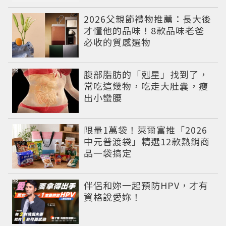
2026父親節禮物推薦：長大後
才懂他的品味！8款品味老爸
必收的質感選物
PR
腹部脂肪的「剋星」找到了，
常吃這幾物，吃走大肚囊，瘦
出小蠻腰
限量1萬袋！萊爾富推「2026
中元普渡袋」精選12款熱銷商
品一袋搞定
PR
伴侶和妳一起預防HPV，才有
資格說愛妳！