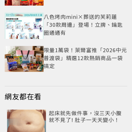
八色烤肉mini×葬送的芙莉蓮
「30款周邊」登場！立牌、鑰匙
圈通通有
限量1萬袋！萊爾富推「2026中元
普渡袋」精選12款熱銷商品一袋
搞定
網友都在看
PR
起床就先做件事，沒三天小腹
就不見了! 肚子一天天變小！