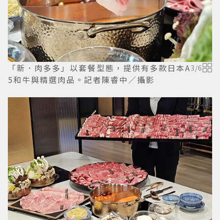
「新．肉多多」以套餐型態，提供有多款日本A
3
/
6
5和牛與精選肉品。記者陳睿中／攝影