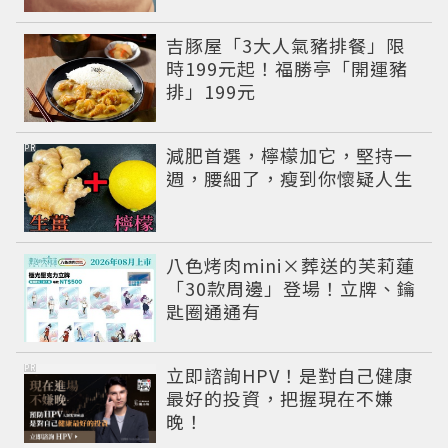
吉豚屋「3大人氣豬排餐」限
時199元起！福勝亭「開運豬
排」199元
PR
減肥首選，檸檬加它，堅持一
週，腰細了，瘦到你懷疑人生
八色烤肉mini×葬送的芙莉蓮
「30款周邊」登場！立牌、鑰
匙圈通通有
PR
立即諮詢HPV！是對自己健康
最好的投資，把握現在不嫌
晚！