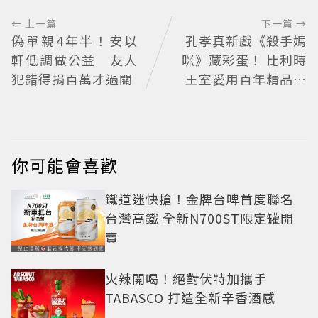
← 上一篇
下一篇 →
偽單親4年半！安以
孔孝真新戲《殺手媽
軒低調做公益 友人
咪》藏彩蛋！ 比利時
犯錯得捐百萬才過關
王室愛用百年精品也
入戲
你可能會喜歡
鐵道迷快搶！金牌台啤首度聯名
台灣高鐵 全新N700ST限定罐開
賣
火辣開喝！絕對伏特加攜手
TABASCO 打造全新辛香酒感