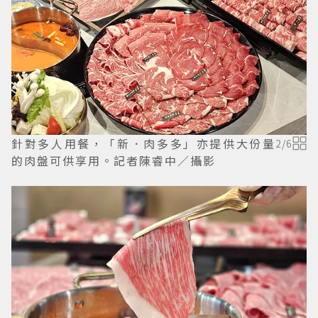
針對多人用餐，「新．肉多多」亦提供大份量
2
/
6
的肉盤可供享用。記者陳睿中／攝影