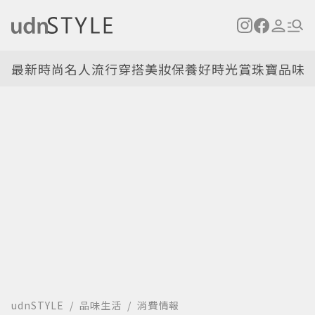
最新
時尚名人
流行穿搭
美妝保養
好時光
賞珠寶
品味
udnSTYLE
品味生活
消費情報