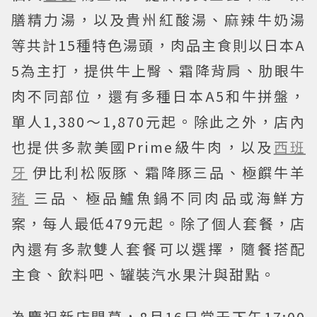
膳精力湯，以及貴州紅酸湯、麻辣牛奶湯
等共計15種特色湯頭，肉品主食則以日本A
5為主打，提供牛上臀、霜降背肩、肋眼牛
肉不同部位，還有多種日本A5和牛拼盤，
單人1,380～1,870元起。除此之外，店內
也提供多款美國Prime級牛肉，以及
西班
牙
伊比利松阪豚、霜降豚三品、極饌牛羊
豬
三品、極品鱸魚鍋不同肉品或海鮮方
案，每人最低479元起。除了個人套餐，店
內還有多款雙人套餐可以選擇，隨餐搭配
主食、飲料吧、罐裝汽水果汁與甜點。
為慶祝新店開幕，8月16日當天下午17:00