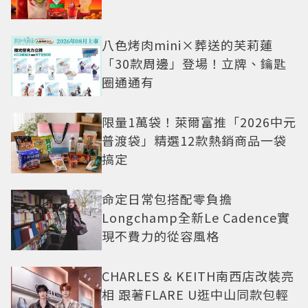
八色烤肉mini×葬送的芙莉蓮
「30款周邊」登場！立牌、鑰匙
圈通通有
限量1萬袋！萊爾富推「2026中元
普渡袋」精選12款熱銷商品一袋
搞定
命定日常包搭配零負擔
Longchamp全新Le Cadence實
現不費力的從容風格
CHARLES & KEITH南西店改裝亮
相 跟著FLARE U逛中山同款包輕