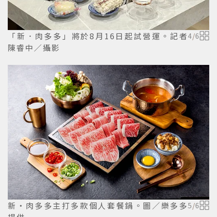
「新．肉多多」將於8月16日起試營運。記者
4
/
6
陳睿中／攝影
新・肉多多主打多款個人套餐鍋。圖／樂多多
5
/
6
提供