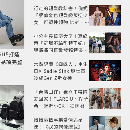
行走的短髮教科書！倪妮
「狠剪金色短髮變叛逆少
女」可塑性超強 帥氣、優
雅自由切換
小公主長這麼大了！夏綠
蒂「氣場不輸凱特王妃」
與媽媽同框散發獨特優雅
SH®打造
氣質 網友狂讚
和品項完整
六點認識《蜘蛛人：重生
日》Sadie Sink 厭世高
冷成Gen Z新女神
「台灣囝仔」崔立于帶隊
友回家！FLARE U、程予
希一起逛小CK「狂送臉頰
愛心、WINK」親曝中山
站私藏必逛名單
接接這個事業愛情追星
運！《我的偶像總裁》