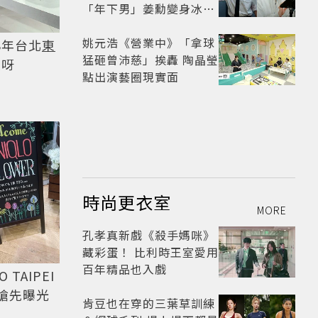
「年下男」姜勳變身冰山
總裁 金慧峻追星成功還偶
遇愛情
姚元浩《營業中》「拿球
8年台北
東
猛砸曾沛慈」挨轟 陶晶瑩
淚呀
點出演藝圈現實面
時尚更衣室
MORE
孔孝真新戲《殺手媽咪》
藏彩蛋！ 比利時王室愛用
百年精品也入戲
TAIPEI
逛亮點搶先曝光
肯豆也在穿的三葉草訓練