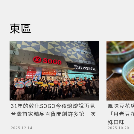
東區
31年的敦化SOGO今夜熄燈說再見
風味豆花
台灣首家精品百貨開創許多第一次
「月老豆
殊口味
2025.12.14
2025.10.20