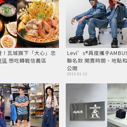
燈！瓦城旗下「大心」忠
Levi’s®再度攜手AMBU
東區
想吃轉戰信義區
聯名款 開賣時間、地點
公開
2023.01.12