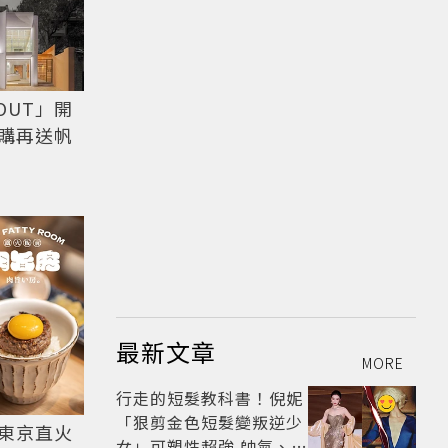
OUT」開
購再送帆
最新文章
MORE
行走的短髮教科書！倪妮
「狠剪金色短髮變叛逆少
東京直火
女」可塑性超強 帥氣、優