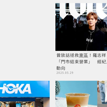
曾放話拯救
東區
！羅志祥
「門市結束營業」 經紀
動向
2025.05.29