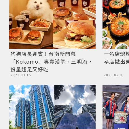
狗狗店長迎賓！台南新開幕
一名店熄
「Kokomo」專賣漢堡、三明治，
孝店撤出
份量超足又好吃
2023.03.15
2023.02.01