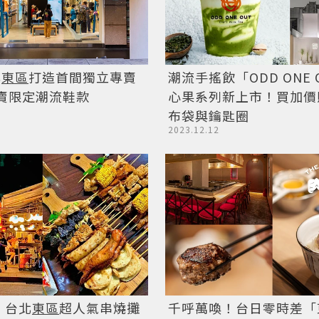
旗
東區
打造首間獨立專賣
潮流手搖飲「ODD ONE 
開賣限定潮流鞋款
心果系列新上市！買加價
布袋與鑰匙圈
2023.12.12
！台北
東區
超人氣串燒攤
千呼萬喚！台日零時差「