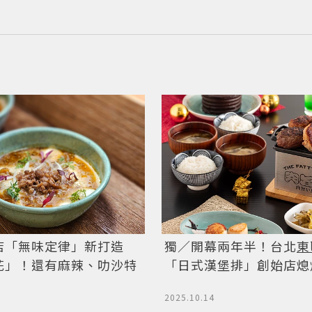
獨／開幕兩年半！台北
東
店「無味定律」新打造
「日式漢堡排」創始店熄
花」！還有麻辣、叻沙特
2025.10.14