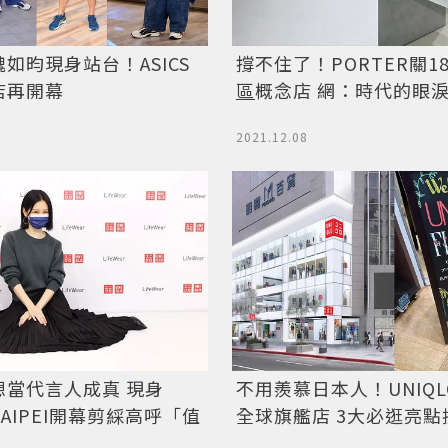
如昀現身站台！ASICS
撐不住了！PORTER關1
店再開幕
區
概念店 網：時代的眼
2021.12.08
想當代言人成真 現身
不用羨慕日本人！UNIQLO 
 TAIPEI開幕剪綵高呼「值
全球旗艦店 3大必