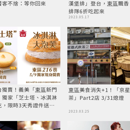
饕客不捨：等你回來
漢堡排」登台，
東區
飄香
排隊6折吃起來
2023.05.17
台獨賣！義美「
東區
新門
東區
美食消失+1！「京
，獨家「芝士塔、冰淇淋
茶」Part2店 3/31熄燈
吃，限時3天秀證件送蛋
2023.03.25
買一送一