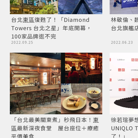
林敬倫、魏
台北
東區
復甦了！「Diamond
台北旗艦
Towers 台北之星」年底開幕，
100家品牌逛不完
2022.06.23
2022.09.25
「台北最美關東煮」秒飛日本！
東
徐若瑄夢
區
最新深夜食堂 屋台座位＋療癒
UNIQLO
平價美食
了！」