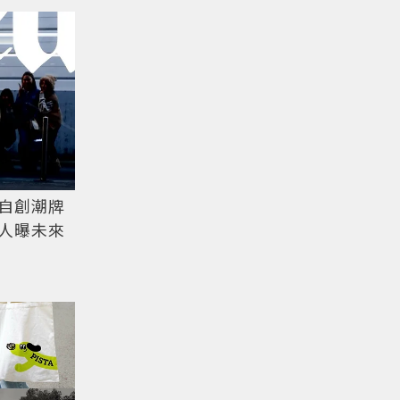
自創潮牌
人曝未來