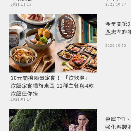
2021.11.13
2021.10.07
10元開搶限量定食！ 「炊炊豐」
今年關第2店
炊飯定食插旗
東區
12種主餐與4款
區
忠孝旗
炊飯任你搭
2021.01.14
2020.10.15