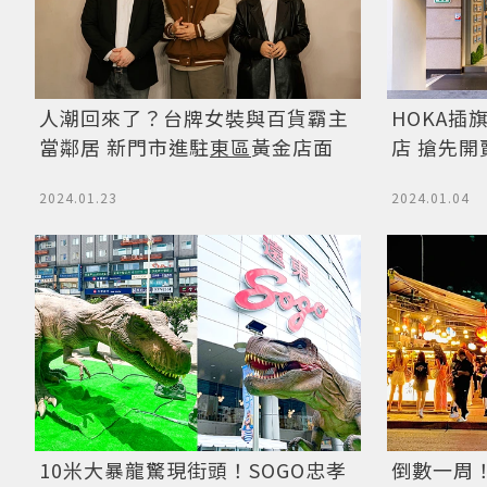
人潮回來了？台牌女裝與百貨霸主
HOKA插
當鄰居 新門市進駐
東區
黃金店面
店 搶先
2024.01.23
2024.01.04
10米大暴龍驚現街頭！SOGO忠孝
倒數一周