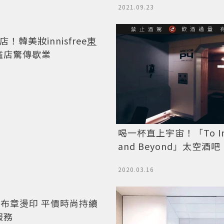
2021.09.23
！韓美妝innisfree
東
喝一杯直上宇宙！「To Inf
艦店驚傳歇業
and Beyond」太空酒吧
2020.03.16