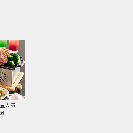
區
人氣
燈