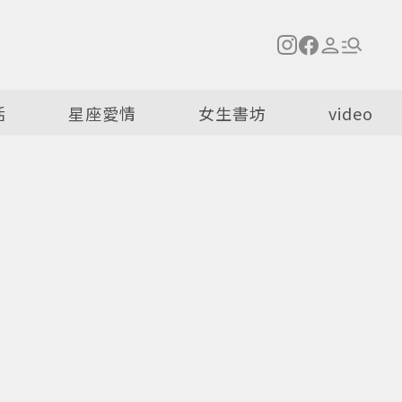
活
星座愛情
女生書坊
video