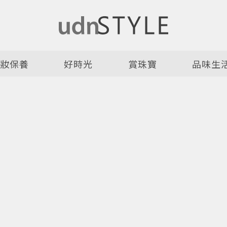
美妝保養
好時光
賞珠寶
品味生