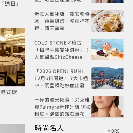
「這日」
雅自由切換
新莊人氣冰店「龍安粉條
冰」預告熄燈！粉絲捨不
得：晴天霹靂
COLD STONE×麻古
「招牌手搖變冰淇淋」！
人氣甜點ChizCheese快
閃台北
「2026 OPEN! RUN」
12月6日開跑！ 7大卡通
IP、明星領跑熱血出發
星港式飲
一身的流光傾瀉！梵克雅
寶Palmyre新作升級 彷如
粉紅、湛藍的鑽石瀑布
時尚名人
MORE