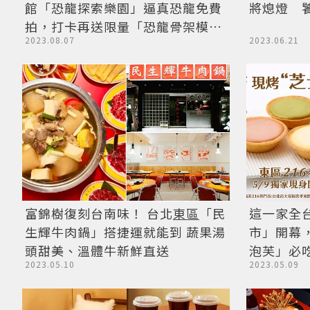
館「恐龍探索樂園」逼真恐龍免費
將熄燈 
拍，打卡再送限量「恐龍骨架模
2023.08.07
2023.06.21
型」
富錦樹復刻台南味！ 台北
東區
「民
這一家全
生輝牛肉鍋」搭捷運就能到 蔬果湯
市」開幕
頭甜美、溫體牛新鮮直送
泡芙」必
2023.05.10
2023.05.09
塔、咖啡