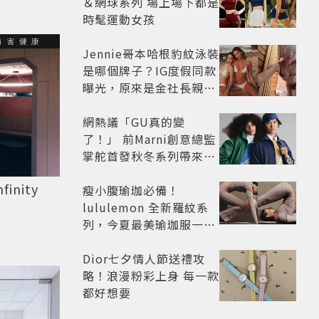
＆網球系列 場上場下都是
時髦運動女孩
Jennie哥本哈根豹紋泳裝
是哪個牌子？IG度假同款
曝光，原來是金社長親自
設計的聯名系列，編輯推
薦其他4款
網熱議「GU真的變
了！」 前Marni創意總監
掌舵首發秋冬系列帶來6
大風格
inity
瘦小腹瑜珈必備！
lululemon 全新羅紋系
列，今夏最美瑜珈服一次
看
Dior七夕情人節送禮攻
略！浪漫粉彩上身 每一款
都好想要