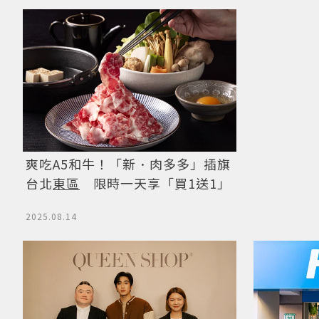
爽吃A5和牛！「新．肉多多」插旗
台北
東區
限時一天享「買1送1」
2025.08.14