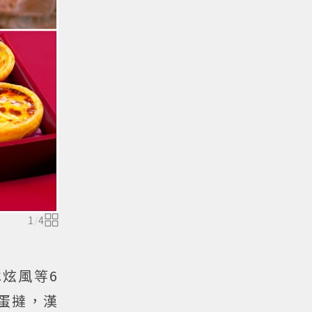
1
/
4
冰炫風等6
蛋撻，漢