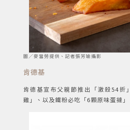
圖／麥當勞提供、記者張芳瑜攝影
肯德基
肯德基宣布父親節推出「激殺54折
雞」、以及鐵粉必吃「6顆原味蛋撻」