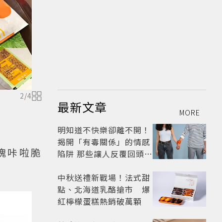
2
/
4
最新文章
MORE
明知道不快樂卻離不開！
揭開「有毒關係」的情感
塊咔啦脆
陷阱 那些讓人反覆回頭的
「毒愛」為何比菸還難
戒？
中秋送禮新戰場！法式甜
點、北海道乳酪搶市 爆
紅檸檬蛋糕熱銷破萬顆