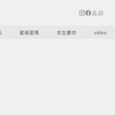
活
星座愛情
女生書坊
video