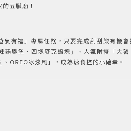
家的五臟廟！
「爸氣有禮」專屬任務，只要完成刮刮樂有機會
勁辣鷄腿堡、四塊麥克鷄塊」、人氣附餐「大薯
淋
、OREO冰炫風」，成為速食控的小確幸。