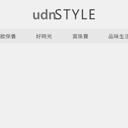
美妝保養
好時光
賞珠寶
品味生