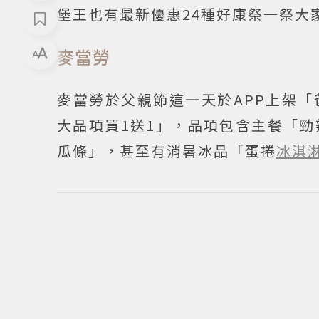
堡王也有最新優惠24種好康祭一祭大
麥當勞
麥當勞於父親節這一天於APP上架
大品項買1送1」，品項包含主餐「
瓜條」，甚至有消暑冰品「蛋捲
冰淇