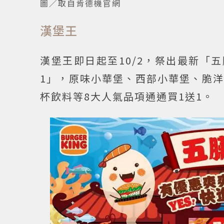
圖／取自肯德機官網
漢堡王
漢堡王即日起至10/2，祭出最新「
1」，原味小華堡、西部小華堡、脆
杯飲料等8大人氣品項通通買1送1。