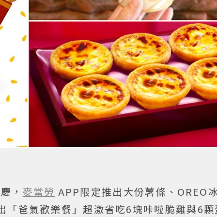
歡慶，
麥當勞
APP限定推出大份薯條、OREO
出「爸氣歡樂餐」超激省吃6塊咔啦脆雞與6顆