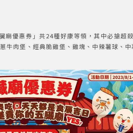
五臟廟優惠券」共24種好康等領，其中必搶超
洋蔥牛肉堡、經典脆雞堡、雞塊、中辣薯球、中