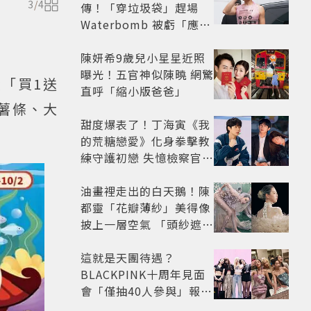
3
/
4
傳！「穿垃圾袋」趕場
Waterbomb 被虧「應該
改名JPG」
陳妍希9歲兒小星星近照
曝光！五官神似陳曉 網驚
殺「買1送
直呼「縮小版爸爸」
薯條、大
甜度爆表了！丁海寅《我
的荒糖戀愛》化身拳擊教
練守護初戀 失憶檢察官×
假男友打造今夏必看小甜
劇
油畫裡走出的白天鵝！陳
都靈「花瓣薄紗」美得像
披上一層空氣 「頭紗遮
面」玩出新花樣朦朧美感
太仙
這就是天團待遇？
BLACKPINK十周年見面
會「僅抽40人參與」報名
開始到截止僅9小時粉絲