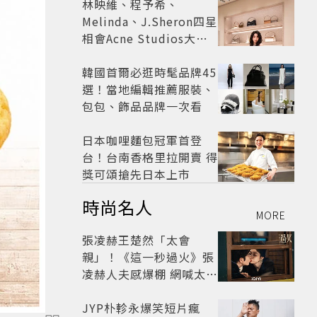
林映維、程予希、
Melinda、J.Sheron四星
相會Acne Studios大曬
北歐潮
韓國首爾必逛時髦品牌45
選！當地編輯推薦服裝、
包包、飾品品牌一次看
日本咖哩麵包冠軍首登
台！台南香格里拉開賣 得
獎可頌搶先日本上市
時尚名人
MORE
張凌赫王楚然「太會
親」！《這一秒過火》張
凌赫人夫感爆棚 網喊太有
氛圍
JYP朴軫永爆笑短片瘋