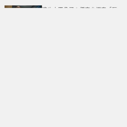
抓馬！
這也太不像了！傑森史塔森「巨
型充氣人偶分身」看了只想說：
蛤？ 驚喜連本尊都吐槽
G-DRAGON 粉絲必朝聖！迪士尼
《玩具總動員》聯名快閃店來
台，限定商品與打卡亮點公開
這次有鈔能力也沒用！《財閥X刑
警2》安普賢重逢「惡魔教官」鄭
恩彩 首播收視6.1%超第一季開紅
盤
BLACKPINK十週年活動惹怒粉
絲！Jisoo下場滅火道歉：對不起
讓你們失望