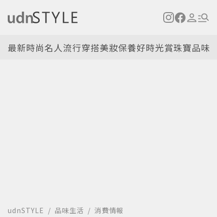
最新
時尚名人
流行穿搭
美妝保養
好時光
賞珠寶
品味
udnSTYLE
品味生活
消費情報