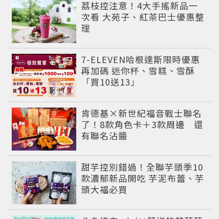
荔枝控注意！4大手搖新品一
次看 大苑子、紅茶巴士優惠整
理
7-ELEVEN哈根達斯限時優惠
再加碼 迷你杯、雪糕、雪酥
「買10送13」
肯德基×新世紀福音戰士聯名
了！8款角色卡＋3款周邊 還
有聯名沾醬
甜芋控別錯過！全聯芋頭季10
款濃郁新品開吃 芋泥布蕾、芋
頭大福必買