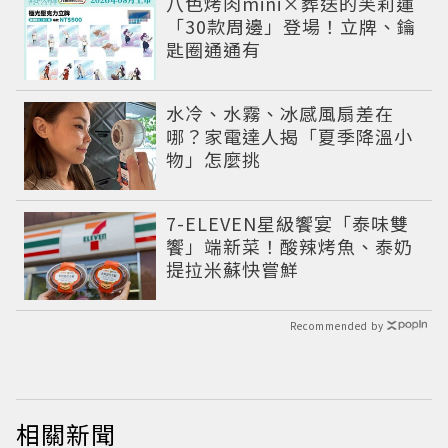
八色烤肉mini×葬送的芙莉蓮
「30款周邊」登場！立牌、鑰
匙圈通通有
水冷、水霧、冰感風扇差在
哪？家電達人揭「夏季降溫小
物」怎麼挑
7-ELEVEN星級饗宴「泰味雙
饗」端新菜！酸辣烤魚、泰奶
提拉米蘇快嘗鮮
Recommended by
相關新聞