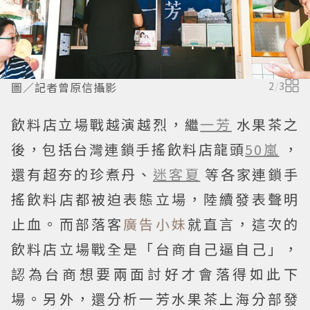
圖／記者曾原信攝影
2
/
3
飲料店立場戰越演越烈，繼
一芳
水果茶之
後，包括台灣連鎖手搖飲料店龍頭
50嵐
，
還有超夯的珍煮丹、
迷客夏
等各家連鎖手
搖飲料店都被迫表態立場，陸續發表聲明
止血。而部落客
廣告小妹
就直言，這次的
飲料店立場戰全是「台商自己逼自己」，
認為台商想要兩面討好才會落得如此下
場。另外，還分析一芳水果茶上海分部發