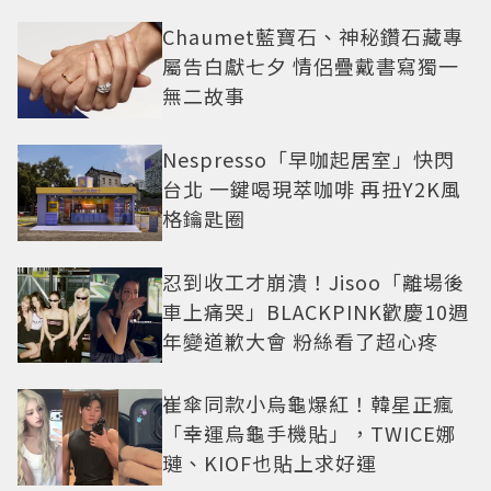
Chaumet藍寶石、神秘鑽石藏專
屬告白獻七夕 情侶疊戴書寫獨一
無二故事
Nespresso「早咖起居室」快閃
台北 一鍵喝現萃咖啡 再扭Y2K風
格鑰匙圈
忍到收工才崩潰！Jisoo「離場後
車上痛哭」BLACKPINK歡慶10週
年變道歉大會 粉絲看了超心疼
崔傘同款小烏龜爆紅！韓星正瘋
「幸運烏龜手機貼」，TWICE娜
璉、KIOF也貼上求好運