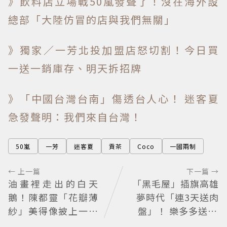
》飲料店立場戰50嵐發聲了！沒在海外設
總部「大陸仿冒的店與我們無關」
》獨家／一芳北投加盟店怒切割！今日買
一送一銷庫存、明天拆招牌
》「中國台灣台南」傷透台人心！ 迷客夏
急發聲明：我們來自台灣！
50嵐
一芳
迷客夏
貢茶
Coco
一國兩制
← 上一篇
下一篇 →
油畫裡走出的白天
「黑毛屋」插旗高雄
鵝！陳都靈「花瓣薄
夢時代「連3天送肉
紗」美得像披上一層
盤」！ 樂多多送40
空氣 「頭紗遮面」玩
組鐵板燒套餐