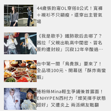
44歲張鈞甯OL穿搭8公式！寬褲
＋襯衫不只顯瘦，還穿出主管氣
場
《我是歌手》鐵肺歌后去哪了？
茜拉「父親出軌高中閨密、冒名
簽約遭封殺」沉寂12年辛酸過往
曝光
台中第一間「鳥貴族」要來了！
全品項100元、開幕送「酥炸南蠻
蝦」
捲粉絲Mina輕生爭議後首露面！
ENHYPEN西村力「燦笑揮手狀態
超好」又遭炎上 兩派網友戰翻