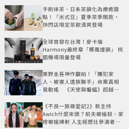
手刷抹茶、日系茶韻化為療癒甜
點！「米弎豆」夏季茶季開跑，
快閃店限定茶飲清爽登場
全球首發在台灣！麥卡倫
Harmony最終章「椰風煖韻」 桃
園機場限量登場
東野圭吾神作翻拍！「嫌犯家
人、被害人遺族聯手」命案真相
竟動搖 《天使與蝙蝠》超越懸
疑框架展開
《不良一族尋愛記2》新主持
Awich什麼來頭？前夫被槍殺、家
裡被槍掃射 人生經歷比參演者還