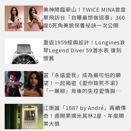
美神降臨華山！TWICE MINA首度
單飛訪台「自曝最想做這事」360
度0死角美貌保養祕訣一次公開
重返1959經典設計！Longines浪
琴Legend Diver 59潛水表 復刻
懷舊
當「永遠愛我」成為最可怕的願
望！一起揭密《愛你致死不渝》
「一願柳」背後的失控愛情與爆
紅之路
江振誠「1887 by André」再續傳
奇！甫開業摘米其林2星、年度開
業大獎