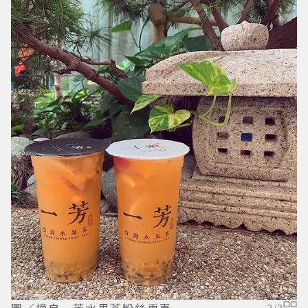
圖／摘自一芳水果茶粉絲專頁
3
/
3