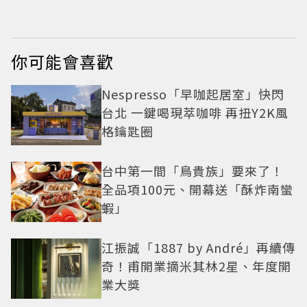
出新花樣朦朧美感太
仙
你可能會喜歡
Nespresso「早咖起居室」快閃
台北 一鍵喝現萃咖啡 再扭Y2K風
格鑰匙圈
台中第一間「鳥貴族」要來了！
全品項100元、開幕送「酥炸南蠻
蝦」
江振誠「1887 by André」再續傳
奇！甫開業摘米其林2星、年度開
業大獎