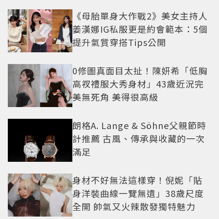
《母胎單身大作戰2》美女主持人
姜漢娜IG私服更是約會範本：5個
提升氣質穿搭Tips公開
0修圖真面目太扯！陳妍希「低胸
高衩禮服大秀身材」43歲近況完
美無死角 美得很高級
朗格A. Lange & Söhne父親節時
計推薦 古風、傳承與收藏的一次
滿足
身材不好無法這樣穿！倪妮「貼
身洋裝曲線一覽無遺」38歲尺度
全開 帥氣又火辣散發獨特魅力