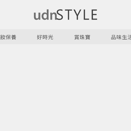
美妝保養
好時光
賞珠寶
品味生