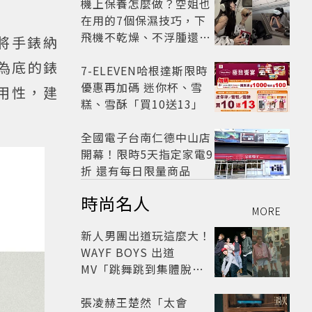
影片爆紅
機上保養怎麼做？空姐也
在用的7個保濕技巧，下
飛機不乾燥、不浮腫還能
將手錶納
維持好氣色
為底的錶
7-ELEVEN哈根達斯限時
優惠再加碼 迷你杯、雪
用性，建
糕、雪酥「買10送13」
全國電子台南仁德中山店
開幕！限時5天指定家電9
折 還有每日限量商品
時尚名人
MORE
新人男團出道玩這麼大！
WAYF BOYS 出道
MV「跳舞跳到集體脫
褲」超鬧 30秒對鏡清唱
影片爆紅
張凌赫王楚然「太會