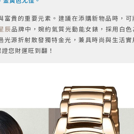
、金黃色尤佳。
與富貴的重要元素。建議在添購新物品時，可
N星辰
品牌中，婉約氣質光動能女錶，採用白色
過光源折射散發獨特金光，兼具時尚與生活實
保證您財運旺到翻！