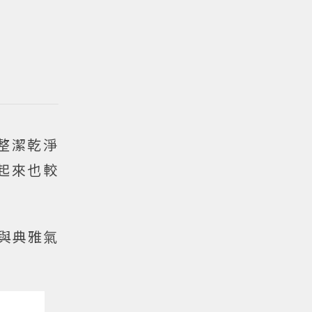
整潔乾淨
起來也較
與典雅氣