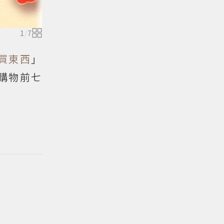
1
/
7
n買東西
」
在購物前七