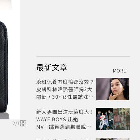
最新文章
MORE
淡斑保養怎麼擦都沒效？
皮膚科林暐熙醫師揭3大
關鍵，30+女性最該注意
這個問題
新人男團出道玩這麼大！
WAYF BOYS 出道
2
/
7
MV「跳舞跳到集體脫
褲」超鬧 30秒對鏡清唱