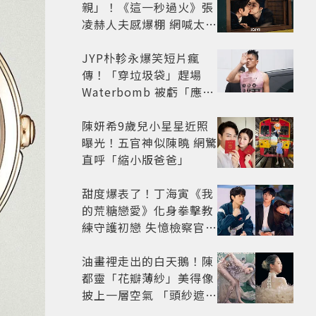
親」！《這一秒過火》張
凌赫人夫感爆棚 網喊太有
氛圍
JYP朴軫永爆笑短片瘋
傳！「穿垃圾袋」趕場
Waterbomb 被虧「應該
改名JPG」
陳妍希9歲兒小星星近照
曝光！五官神似陳曉 網驚
直呼「縮小版爸爸」
甜度爆表了！丁海寅《我
的荒糖戀愛》化身拳擊教
練守護初戀 失憶檢察官×
假男友打造今夏必看小甜
劇
油畫裡走出的白天鵝！陳
都靈「花瓣薄紗」美得像
披上一層空氣 「頭紗遮
面」玩出新花樣朦朧美感