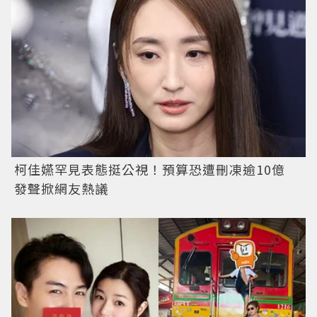
柯佳嬿罕見表態挺公視！預算恐遭刪凍逾10億
發聲掀網友熱議