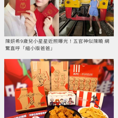
陳妍希9歲兒小星星近照曝光！五官神似陳曉 網
驚直呼「縮小版爸爸」