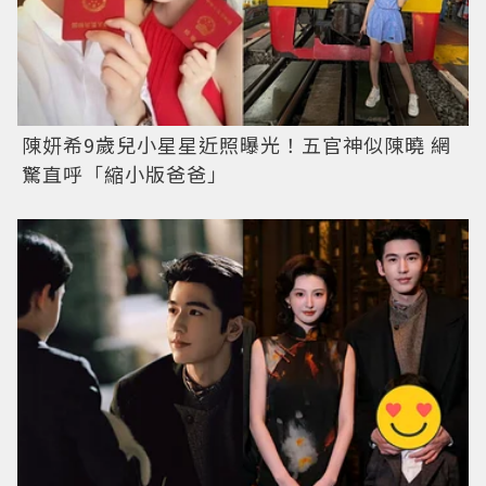
陳妍希9歲兒小星星近照曝光！五官神似陳曉 網
驚直呼「縮小版爸爸」