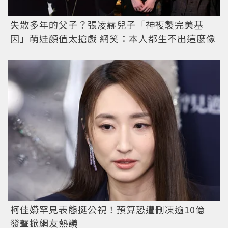
失散多年的父子？張凌赫兒子「神複製完美基
因」萌娃顏值太搶戲 網笑：本人都生不出這麼像
柯佳嬿罕見表態挺公視！預算恐遭刪凍逾10億
發聲掀網友熱議