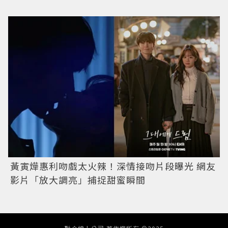
黃寅燁惠利吻戲太火辣！深情接吻片段曝光 網友
影片「放大調亮」捕捉甜蜜瞬間