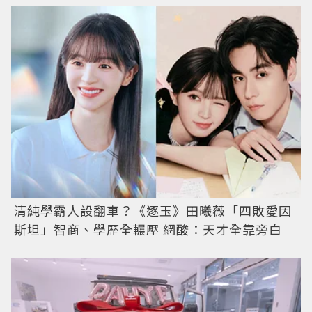
清純學霸人設翻車？《逐玉》田曦薇「四敗愛因
斯坦」智商、學歷全輾壓 網酸：天才全靠旁白