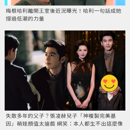
梅根哈利離開王室後近況曝光！哈利一句話成她
撐過低潮的力量
失散多年的父子？張凌赫兒子「神複製完美基
因」萌娃顏值太搶戲 網笑：本人都生不出這麼像