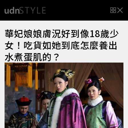
華妃娘娘膚況好到像18歲少
女！吃貨如她到底怎麼養出
水煮蛋肌的？