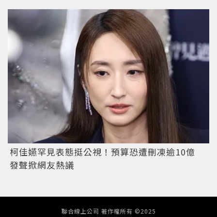
柯佳嬿罕見表態挺公視！預算恐遭刪凍逾10億
發聲掀網友熱議
聯合線上公司 著作權所有 ©2025