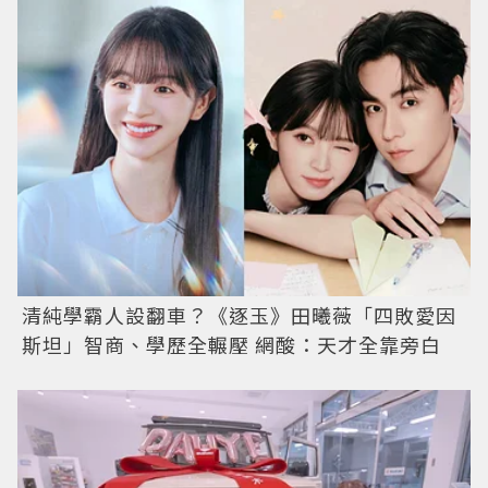
清純學霸人設翻車？《逐玉》田曦薇「四敗愛因
斯坦」智商、學歷全輾壓 網酸：天才全靠旁白