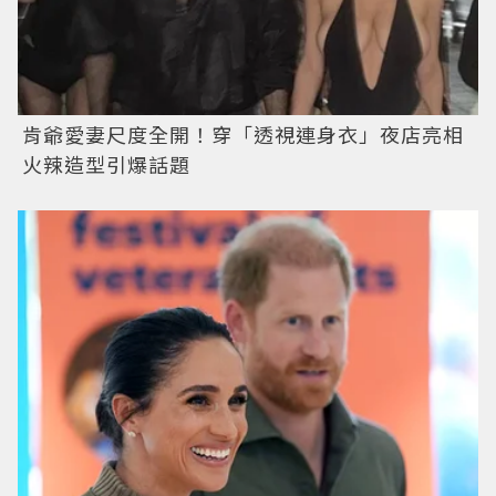
肯爺愛妻尺度全開！穿「透視連身衣」夜店亮相
火辣造型引爆話題