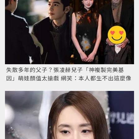
失散多年的父子？張凌赫兒子「神複製完美基
因」萌娃顏值太搶戲 網笑：本人都生不出這麼像