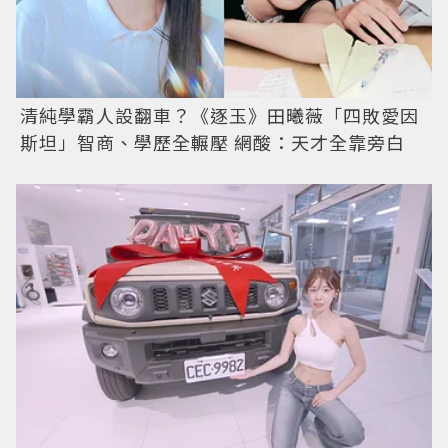
清純學霸人設翻車？《逐玉》田曦薇「四敗愛因
斯坦」智商、學歷全輾壓 網酸：天才全靠旁白