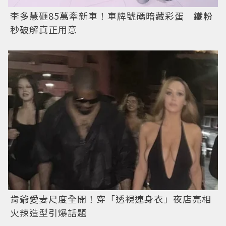
李多慧砸85萬牽新車！車牌號碼暗藏彩蛋 鐵粉
秒破解真正用意
肯爺愛妻尺度全開！穿「透視連身衣」夜店亮相
火辣造型引爆話題