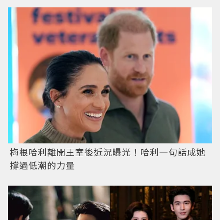
梅根哈利離開王室後近況曝光！哈利一句話成她
撐過低潮的力量