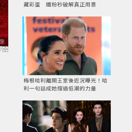
藏彩蛋 鐵粉秒破解真正用意
7
圖／達志影像
梅根哈利離開王室後近況曝光！哈
利一句話成她撐過低潮的力量