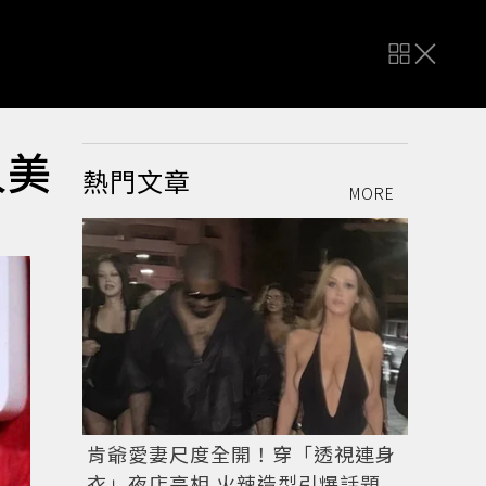
人美
熱門文章
MORE
肯爺愛妻尺度全開！穿「透視連身
衣」夜店亮相 火辣造型引爆話題