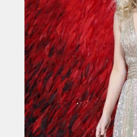
4
/
7