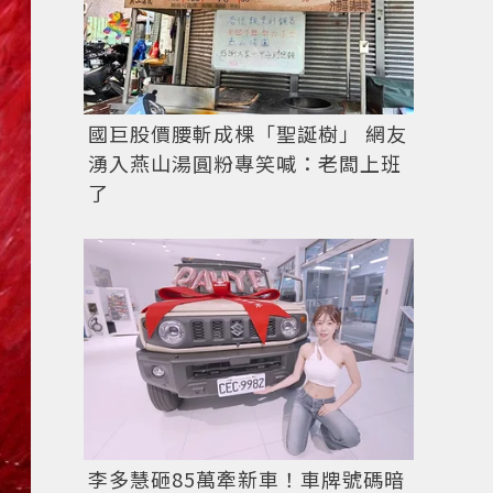
國巨股價腰斬成棵「聖誕樹」 網友
湧入燕山湯圓粉專笑喊：老闆上班
了
李多慧砸85萬牽新車！車牌號碼暗