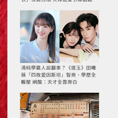
清純學霸人設翻車？《逐玉》田曦
薇「四敗愛因斯坦」智商、學歷全
輾壓 網酸：天才全靠旁白