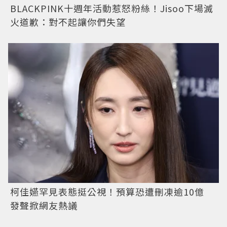
BLACKPINK十週年活動惹怒粉絲！Jisoo下場滅
火道歉：對不起讓你們失望
柯佳嬿罕見表態挺公視！預算恐遭刪凍逾10億
發聲掀網友熱議