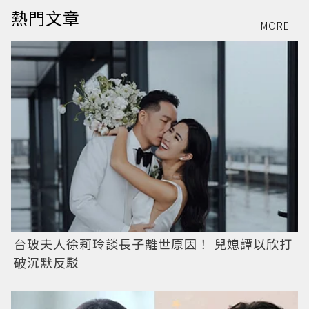
熱門文章
MORE
台玻夫人徐莉玲談長子離世原因！ 兒媳譚以欣打
破沉默反駁