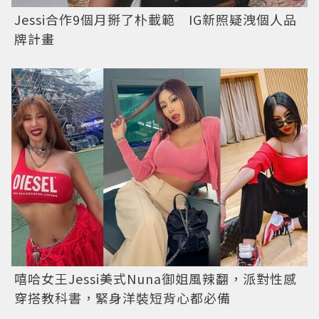
Jessi合作9個月掰了朴載範 IG新照疑洩個人品
牌計畫
嘻哈女王Jessi美式Nuna御姐風辣翻，派對性感
穿搭教科書，緊身洋裝短背心都必備