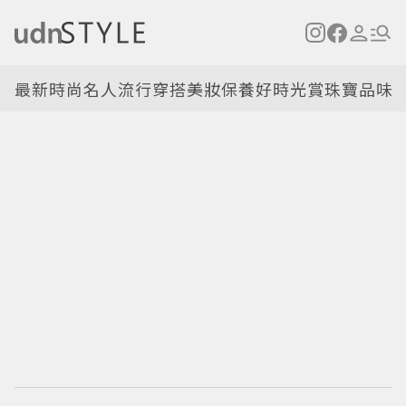
最新
時尚名人
流行穿搭
美妝保養
好時光
賞珠寶
品味