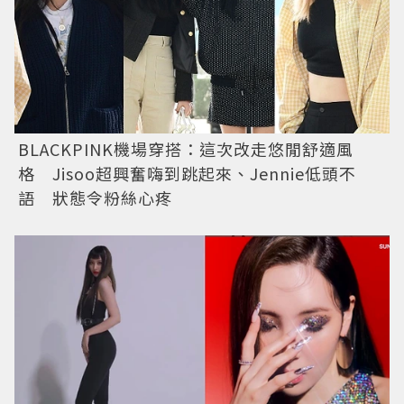
BLACKPINK機場穿搭：這次改走悠閒舒適風
格 Jisoo超興奮嗨到跳起來、Jennie低頭不
語 狀態令粉絲心疼