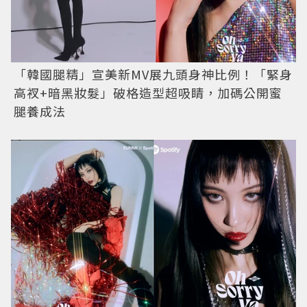
「韓國腿精」宣美新MV展九頭身神比例！「緊身
高衩+暗黑妝髮」破格造型超吸睛，加碼公開蜜
腿養成法