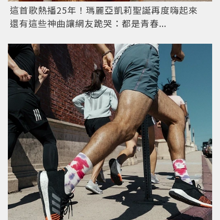
這首歌熱播25年！瑪麗亞凱莉聖誕再度嗨起來
還有這些神曲讓網友跪哭：都是青春...