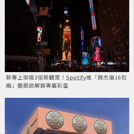
新專上架吸3倍新聽眾！
Spotify
推「周杰倫16包
廂」邀歌迷解鎖專屬彩蛋