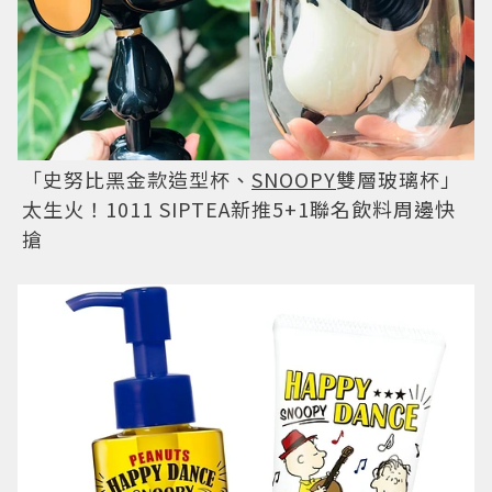
「史努比黑金款造型杯、
SNOOPY
雙層玻璃杯」
太生火！1011 SIPTEA新推5+1聯名飲料周邊快
搶