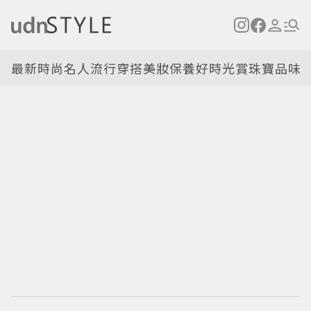
最新
時尚名人
流行穿搭
美妝保養
好時光
賞珠寶
品味