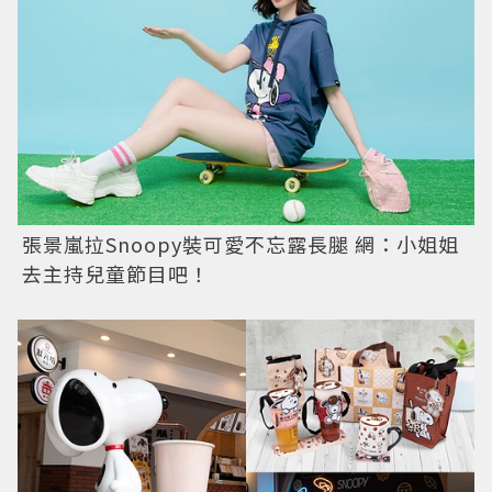
張景嵐拉Snoopy裝可愛不忘露長腿 網：小姐姐
去主持兒童節目吧！