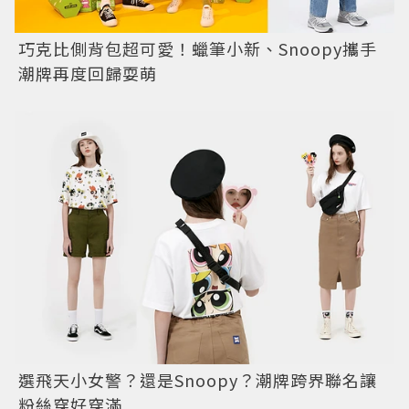
巧克比側背包超可愛！蠟筆小新、Snoopy攜手
潮牌再度回歸耍萌
選飛天小女警？還是Snoopy？潮牌跨界聯名讓
粉絲穿好穿滿