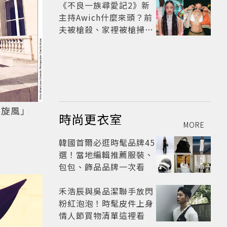
框架展開
《不良一族尋愛記2》新
主持Awich什麼來頭？前
夫被槍殺、家裡被槍掃射
人生經歷比參演者還抓
馬！
式旋風」
時尚更衣室
MORE
韓國首爾必逛時髦品牌45
選！當地編輯推薦服裝、
包包、飾品品牌一次看
禾浩辰與吳品潔聯手放閃
粉紅泡泡！時髦皮件上身
情人節買物清單這裡看