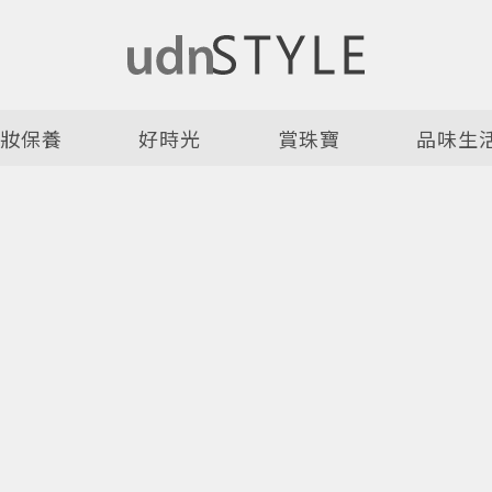
美妝保養
好時光
賞珠寶
品味生