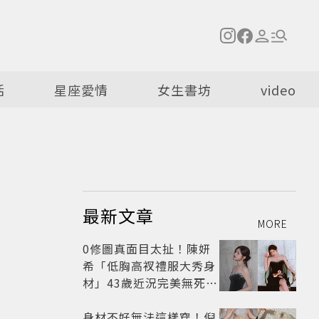
活
星座愛情
女生書坊
video
最新文章
MORE
0修圖真面目太扯！陳妍
希「低胸高衩禮服大秀身
材」43歲近況完美無死角
美得很高級
身材不好無法這樣穿！倪