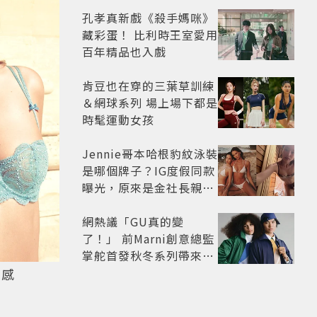
孔孝真新戲《殺手媽咪》
藏彩蛋！ 比利時王室愛用
百年精品也入戲
肯豆也在穿的三葉草訓練
＆網球系列 場上場下都是
時髦運動女孩
Jennie哥本哈根豹紋泳裝
是哪個牌子？IG度假同款
曝光，原來是金社長親自
設計的聯名系列，編輯推
薦其他4款
網熱議「GU真的變
了！」 前Marni創意總監
掌舵首發秋冬系列帶來6
大風格
性感