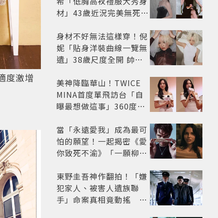
希「低胸高衩禮服大秀身
材」43歲近況完美無死角
美得很高級
身材不好無法這樣穿！倪
妮「貼身洋裝曲線一覽無
遺」38歲尺度全開 帥氣
又火辣散發獨特魅力
適度激增
美神降臨華山！TWICE
MINA首度單飛訪台「自
曝最想做這事」360度0
死角美貌保養祕訣一次公
開
當「永遠愛我」成為最可
怕的願望！一起揭密《愛
你致死不渝》「一願柳」
背後的失控愛情與爆紅之
路
東野圭吾神作翻拍！「嫌
犯家人、被害人遺族聯
手」命案真相竟動搖
《天使與蝙蝠》超越懸疑