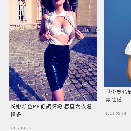
甩李奧名
賣性感
粉嫩新色PK低調精緻 春夏內衣選
擇多
2012.03.14
2012.04.10