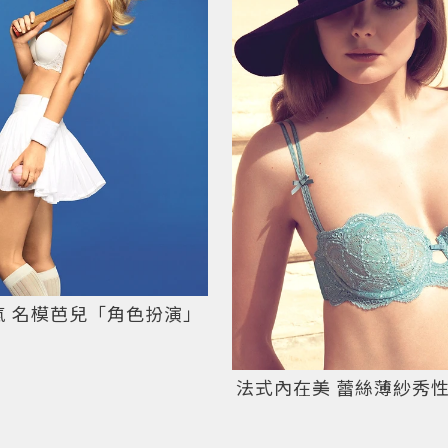
氣 名模芭兒「角色扮演」
法式內在美 蕾絲薄紗秀