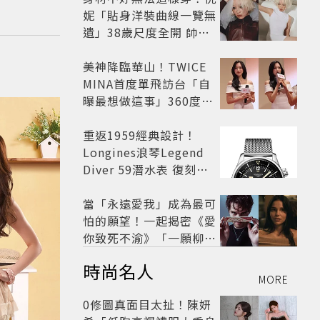
妮「貼身洋裝曲線一覽無
遺」38歲尺度全開 帥氣
又火辣散發獨特魅力
美神降臨華山！TWICE
MINA首度單飛訪台「自
曝最想做這事」360度0
死角美貌保養祕訣一次公
開
重返1959經典設計！
Longines浪琴Legend
Diver 59潛水表 復刻懷
舊
當「永遠愛我」成為最可
怕的願望！一起揭密《愛
你致死不渝》「一願柳」
背後的失控愛情與爆紅之
時尚名人
路
MORE
0修圖真面目太扯！陳妍