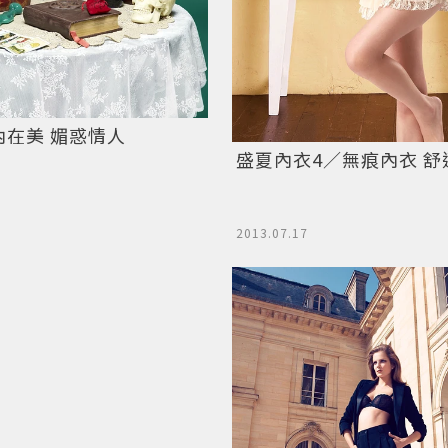
內在美 媚惑情人
盛夏內衣4／無痕內衣 舒
2013.07.17