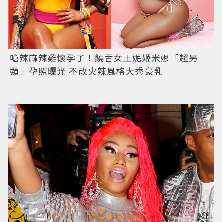
嗆辣麻辣雞懷孕了！饒舌女王妮姬米娜「超另
類」孕照曝光 不改火辣風格大秀豪乳