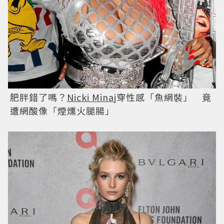
肥胖錯了嗎？
Nicki Minaj
穿性感「魚網裝」 竟
遭網酸像「煙燻火腿腸」