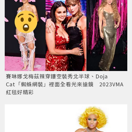
賽琳娜戈梅茲辣穿鏤空裝秀北半球、Doja
Cat「蜘蛛網裝」裡面全看光來搶鏡 2023VMA
紅毯好精彩