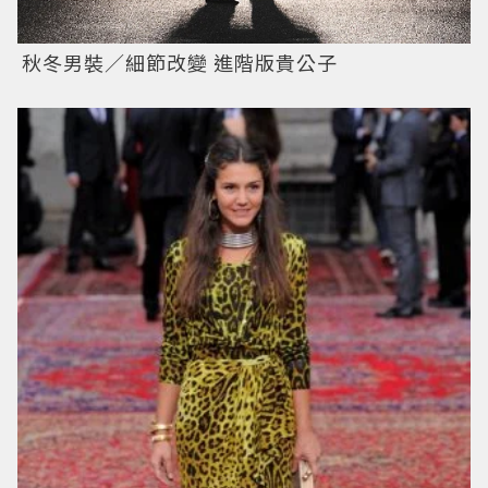
秋冬男裝／細節改變 進階版貴公子