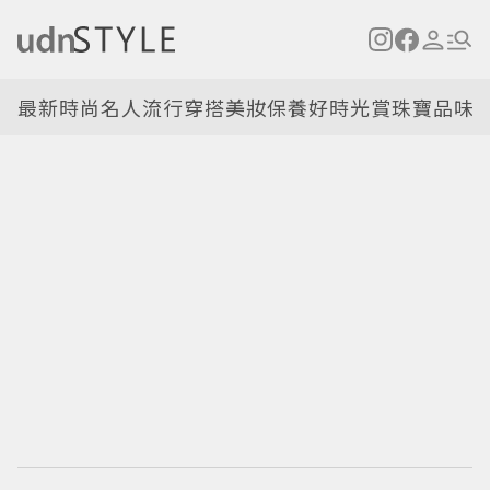
最新
時尚名人
流行穿搭
美妝保養
好時光
賞珠寶
品味