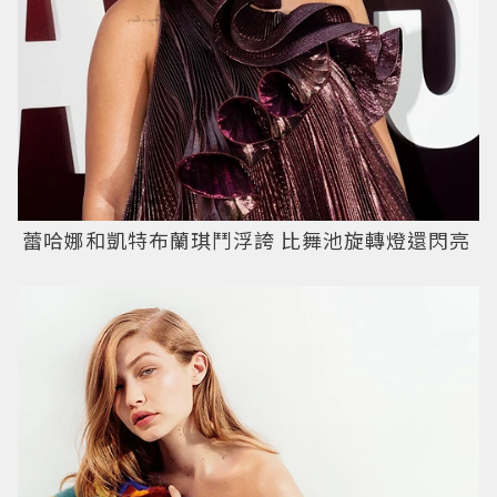
蕾哈娜和凱特布蘭琪鬥浮誇 比舞池旋轉燈還閃亮