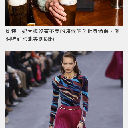
凱特王妃大概沒有不美的時候吧？化身酒保、倒
個啤酒也能美到圈粉