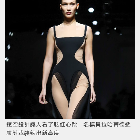
挖空設計讓人看了臉紅心跳 名模貝拉哈蒂德透
膚剪裁裝辣出新高度