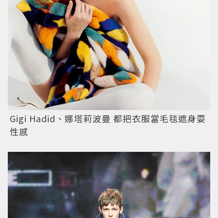
Gigi Hadid、娜塔莉波曼 都把衣服當毛毯遮身耍
性感