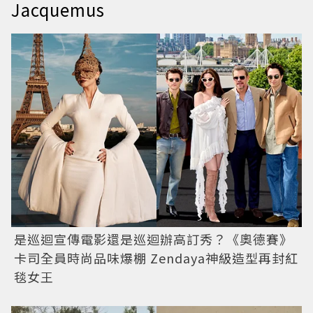
Jacquemus
是巡迴宣傳電影還是巡迴辦高訂秀？《奧德賽》
卡司全員時尚品味爆棚 Zendaya神級造型再封紅
毯女王