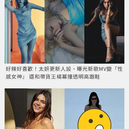
好辣好喜歡！太妍更新人設、曝光新歌MV變「性
感女神」 還和帶貨王楊冪撞透明高跟鞋