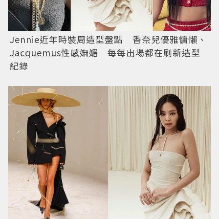
Jennie近年時裝周造型盤點 香奈兒優雅慵懶、
Jacquemus
性感嫵媚 每每出場都在刷新造型
紀錄