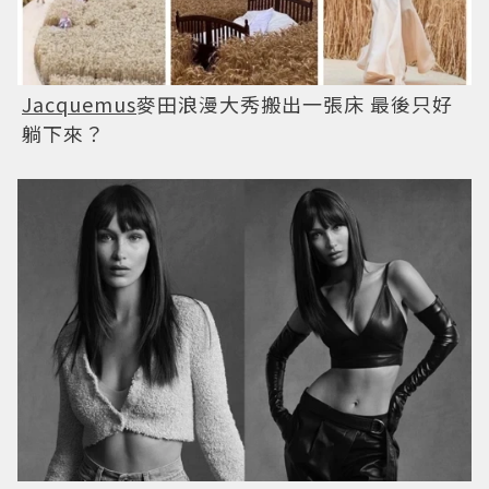
Jacquemus
麥田浪漫大秀搬出一張床 最後只好
躺下來？