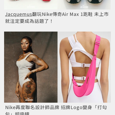
Jacquemus
翻玩Nike傳奇Air Max 1跑鞋 未上市
就注定要成為話題了！
Nike再度聯名設計師品牌 招牌Logo變身「打勾
包」超吸睛