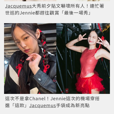
Jacquemus
大秀前夕貼文嚇壞所有人！連忙著
世巡的Jennie都趕往觀賞「最後一場秀」
這次不是拿Chanel！Jennie這次的機場穿搭
選「這款」
Jacquemus
手袋成為新亮點