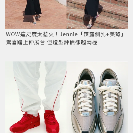
WOW這尺度太惹火！Jennie「辣露側乳+美背」
驚喜踏上伸展台 但造型評價卻超兩極