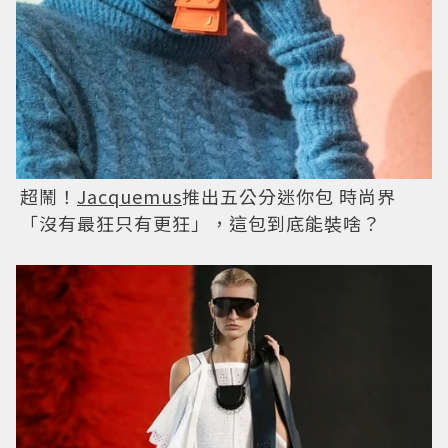
超鬧！
Jacquemus
推出五公分迷你包 時尚界
「沒有最狂只有更狂」，這包到底能裝啥？