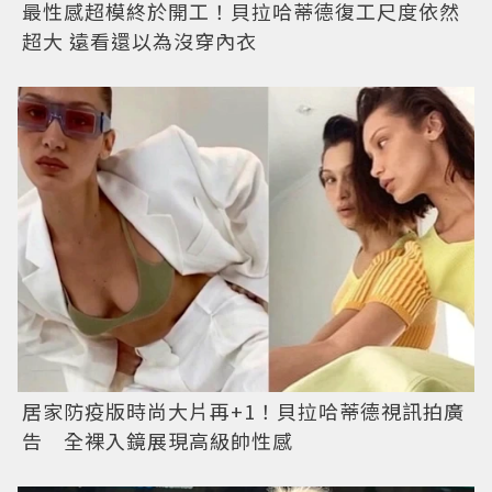
最性感超模終於開工！貝拉哈蒂德復工尺度依然
超大 遠看還以為沒穿內衣
居家防疫版時尚大片再+1！貝拉哈蒂德視訊拍廣
告 全裸入鏡展現高級帥性感