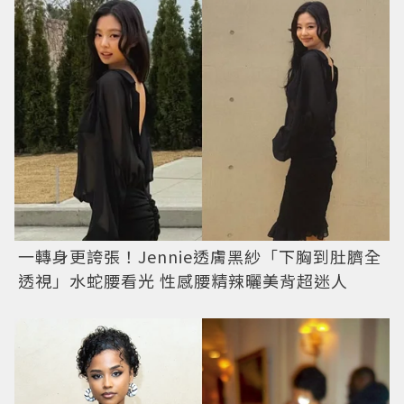
一轉身更誇張！Jennie透膚黑紗「下胸到肚臍全
透視」水蛇腰看光 性感腰精辣曬美背超迷人