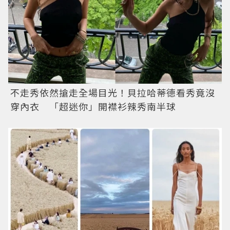
不走秀依然搶走全場目光！貝拉哈蒂德看秀竟沒
穿內衣 「超迷你」開襟衫辣秀南半球