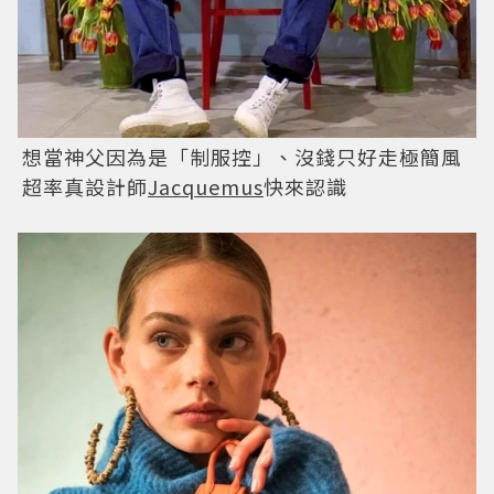
想當神父因為是「制服控」、沒錢只好走極簡風
超率真設計師
Jacquemus
快來認識