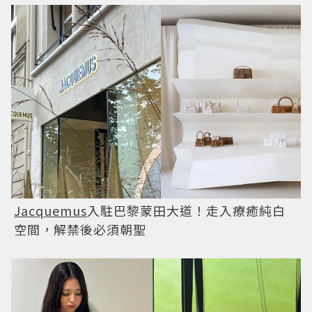
Jacquemus
入駐巴黎蒙田大道！走入療癒純白
空間，解禁後必須朝聖