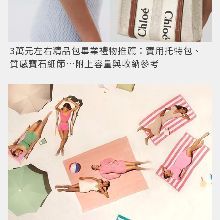
3萬元左右精品包畢業禮物推薦：實用托特包、
質感寶石細節…附上容量與收納參考