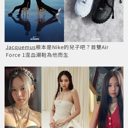
Jacquemus
根本是Nike的兒子吧？首雙Air
Force 1混血潮鞋為他而生