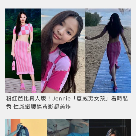
粉紅芭比真人版！Jennie「夏威夷女孩」看時裝
秀 性感纖腰連背影都美炸