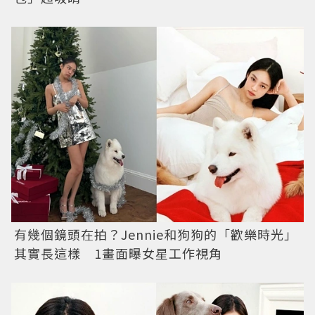
有幾個鏡頭在拍？Jennie和狗狗的「歡樂時光」
其實長這樣 1畫面曝女星工作視角