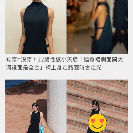
有穿=沒穿！22歲性感小天后「連身裙側面開大
洞裡面是全空」裸上身走路隨時會走光