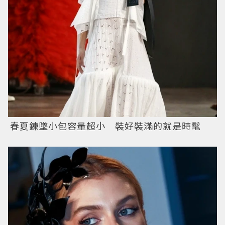
春夏鍊墜小包容量超小 裝好裝滿的就是時髦