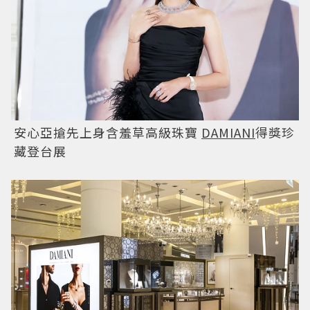
安心亞搶先上身含羞草高級珠寶
DAMIANI
得獎珍
藏登台展