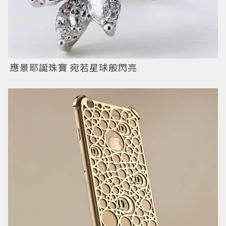
應景耶誕珠寶 宛若星球般閃亮