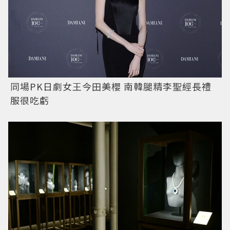
同場PK日劇女王今田美櫻 南韓腿精李聖經長禮
服很吃虧