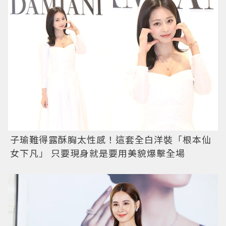
子瑜難得露酥胸太性感！這套全白洋裝「根本仙
女下凡」 只要現身就是要用美貌爆擊全場