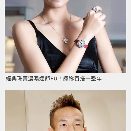
經典珠寶濃濃過節FU！讓妳百搭一整年