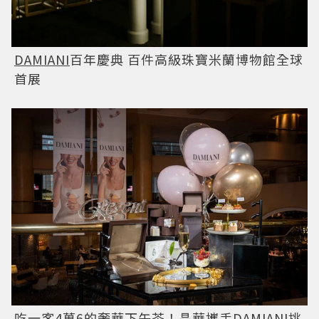
DAMIANI
百年慶典 百件高級珠寶米蘭博物館全球
首展
吃一客4萬6的奢華下午茶！晶華攜手
DAMIANI
挑