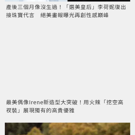
產後三個月像沒生過！「選美皇后」李荷妮復出
接珠寶代言 絕美畫報曝光再創性感巔峰
最美偶像Irene新造型大突破！用火辣「挖空高
衩裝」展現獨有的高貴優雅