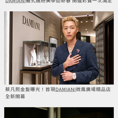
DAMIANI
義式繽紛美學迎新春 開運彩寶一次滿足
蔡凡熙金髮曝光！首現
DAMIANI
微風廣場精品店
全新開幕