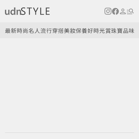
最新
時尚名人
流行穿搭
美妝保養
好時光
賞珠寶
品味