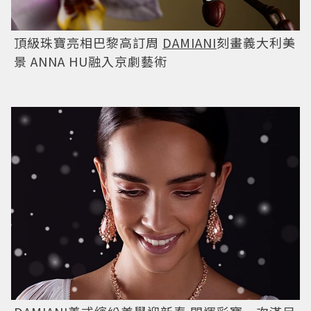
頂級珠寶亮相巴黎高訂周
DAMIANI
刻畫義大利美
景 ANNA HU融入京劇藝術