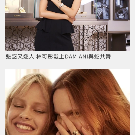
魅惑又迷人 林可彤戴上
DAMIANI
與蛇共舞