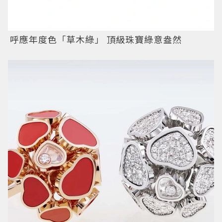
呼應年度色「草木綠」 頂級珠寶綠意盎然