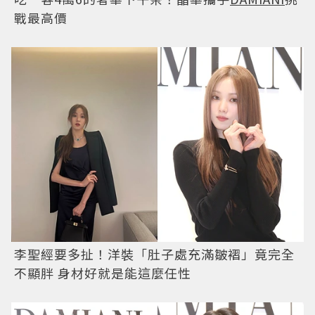
戰最高價
李聖經要多扯！洋裝「肚子處充滿皺褶」竟完全
不顯胖 身材好就是能這麼任性