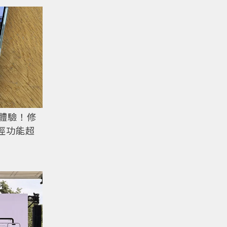
e先體驗！修
捷徑功能超