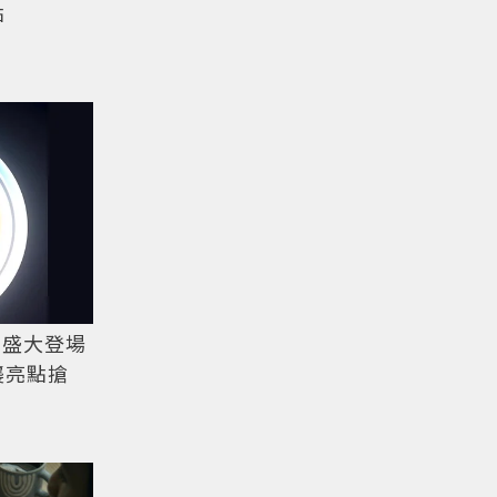
點
凌晨盛大登場
逆襲亮點搶