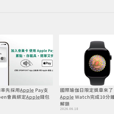
國際瑜伽日限定獎章來了
EN率先採用
Apple
Pay支
Apple
Watch完成10
open會員綁定
Apple
錢包
解鎖
2026.06.18