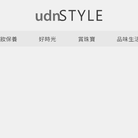
美妝保養
好時光
賞珠寶
品味生