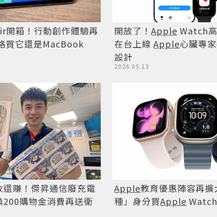
d Air開箱！行動創作體驗再
開放了！
Apple
Watch
格買它還是MacBook
在台上線
Apple
心臟專家
設計
2026.05.13
收還賺！傑昇通信廢充電
Apple
教育優惠陣容再擴大
200購物金消費再送衛
種」身分買
Apple
Watc