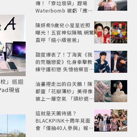
傳！「穿垃圾袋」趕場
Waterbomb 被虧「應該
改名JPG」
陳妍希9歲兒小星星近照
曝光！五官神似陳曉 網驚
直呼「縮小版爸爸」
甜度爆表了！丁海寅《我
的荒糖戀愛》化身拳擊教
練守護初戀 失憶檢察官×
假男友打造今夏必看小甜
這4校」巡迴
劇
油畫裡走出的白天鵝！陳
Pad現省
都靈「花瓣薄紗」美得像
披上一層空氣 「頭紗遮
面」玩出新花樣朦朧美感
太仙
這就是天團待遇？
BLACKPINK十周年見面
會「僅抽40人參與」報名
開始到截止僅9小時粉絲