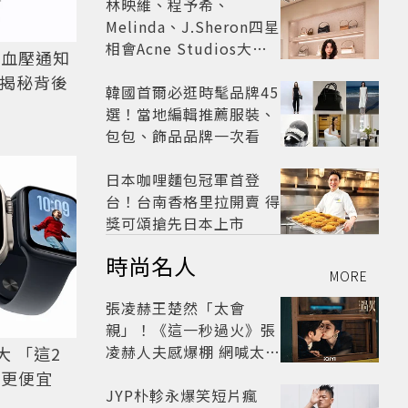
林映維、程予希、
Melinda、J.Sheron四星
相會Acne Studios大曬
高血壓通知
北歐潮
揭秘背後
韓國首爾必逛時髦品牌45
選！當地編輯推薦服裝、
包包、飾品品牌一次看
日本咖哩麵包冠軍首登
台！台南香格里拉開賣 得
獎可頌搶先日本上市
時尚名人
MORE
張凌赫王楚然「太會
親」！《這一秒過火》張
凌赫人夫感爆棚 網喊太有
 「這2
氛圍
h更便宜
JYP朴軫永爆笑短片瘋