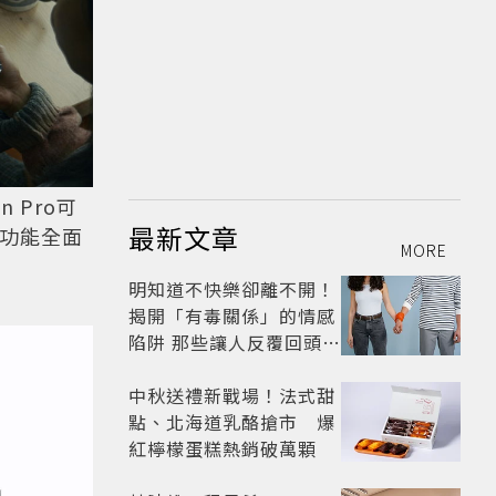
 Pro可
最新文章
功能全面
MORE
明知道不快樂卻離不開！
揭開「有毒關係」的情感
陷阱 那些讓人反覆回頭的
「毒愛」為何比菸還難
戒？
中秋送禮新戰場！法式甜
點、北海道乳酪搶市 爆
紅檸檬蛋糕熱銷破萬顆