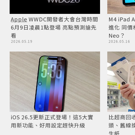
M4 iPa
Apple
WWDC開發者大會台灣時間
進化 同價
6月9日凌晨1點登場 亮點預測搶先
Neo？
看
2026.05.16
2026.05.19
iOS 26.5更新正式登場！這5大實
比超商回
用新功能、好用設定趕快升級
頭、舊線換
生紙