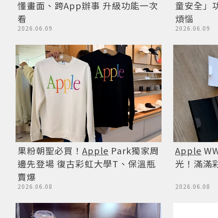
童安全」
懂畫面、跨App辦事 升級功能一次
煩惱
看
2026.06.09
2026.06.09
果粉朝聖必買！
Apple
Park獨家周
Apple
WW
邊先登場 復古彩虹大學T、保溫瓶
光！滿滿
賣爆
2026.06.08
2026.06.08