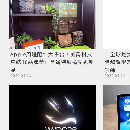
Apple
周邊配件大集合！威禹科技
「全球跑
集結10品牌華山首辦特展搶先秀新
跑解鎖限定獎
品
訓練
2026.06.03
2026.06.02