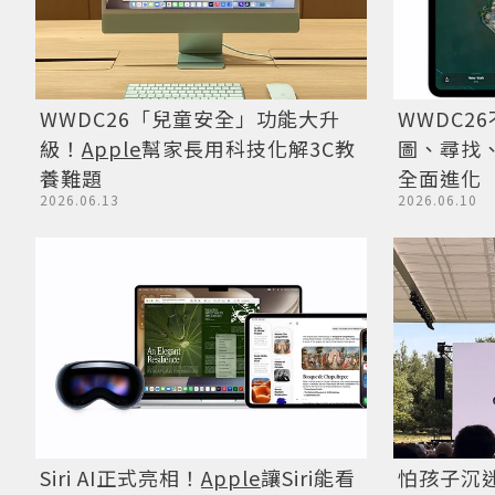
WWDC26「兒童安全」功能大升
WWDC2
級！
Apple
幫家長用科技化解3C教
圖、尋找
養難題
全面進化
2026.06.13
2026.06.10
怕孩子沉
Siri AI正式亮相！
Apple
讓Siri能看