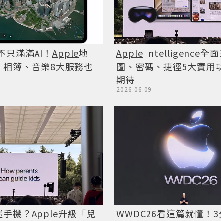
6不只滿滿AI！
Apple
地
Apple
Intelligence
、相簿、音樂8大服務也
圖、密碼、捷徑5大實用
期待
2026.06.09
迷手機？
Apple
升級「兒
WWDC26看這篇就懂！