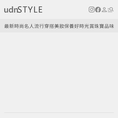
最新
時尚名人
流行穿搭
美妝保養
好時光
賞珠寶
品味