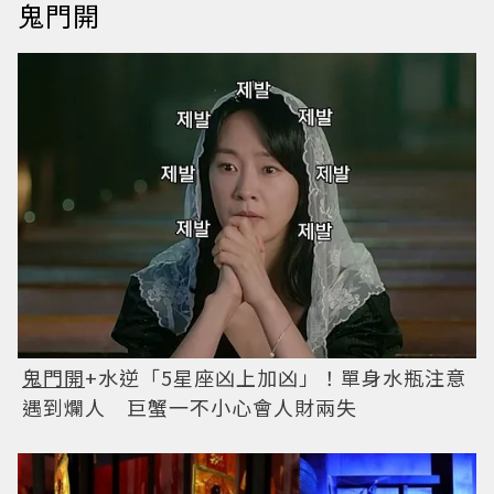
鬼門開
鬼門開
+水逆「5星座凶上加凶」！單身水瓶注意
遇到爛人 巨蟹一不小心會人財兩失