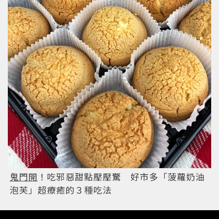
鬼門開
！吃邪惡甜點壓壓驚 好市多「菠蘿奶油
泡芙」超療癒的３種吃法