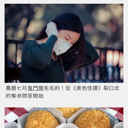
農曆七月
鬼門開
毛毛的！從《黑色怪譚》裂口女
的奪命問答開始