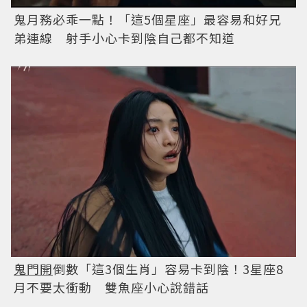
鬼月務必乖一點！「這5個星座」最容易和好兄
弟連線 射手小心卡到陰自己都不知道
鬼門開
倒數「這3個生肖」容易卡到陰！3星座8
月不要太衝動 雙魚座小心說錯話