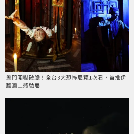
鬼門開
嚇破膽！全台3大恐怖展覽1次看，首推伊
藤潤二體驗展