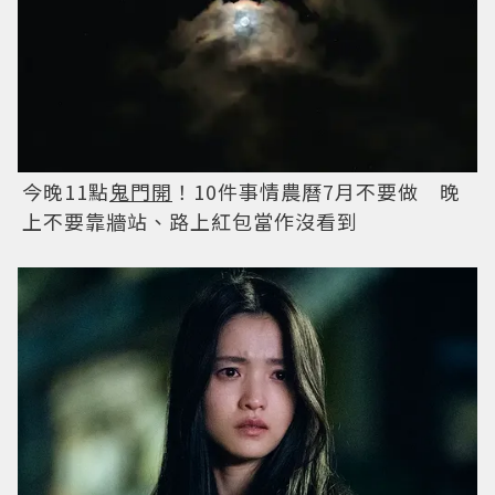
今晚11點
鬼門開
！10件事情農曆7月不要做 晚
上不要靠牆站、路上紅包當作沒看到