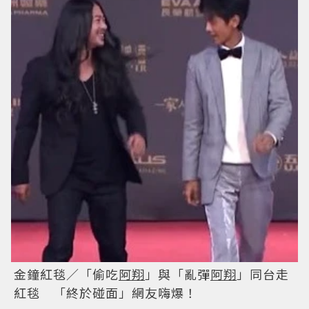
金鐘紅毯／「偷吃
阿翔
」與「亂彈
阿翔
」同台走
紅毯 「終於碰面」網友嗨爆！