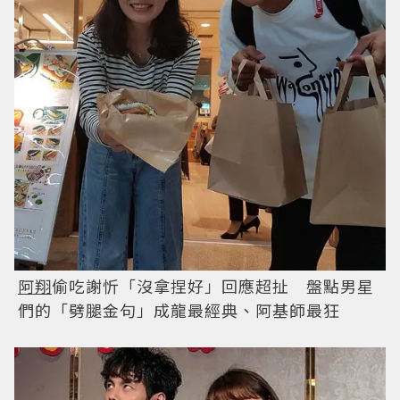
阿翔
偷吃謝忻「沒拿捏好」回應超扯 盤點男星
們的「劈腿金句」成龍最經典、阿基師最狂