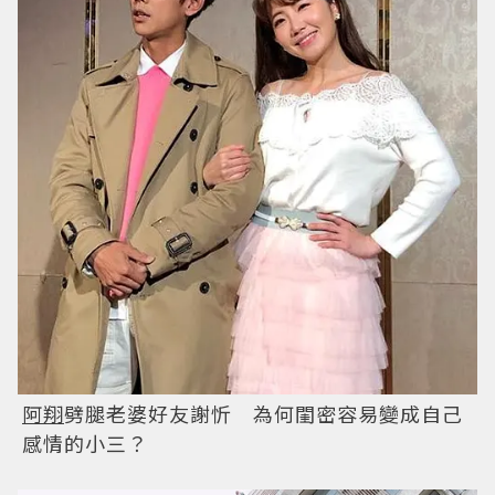
阿翔
劈腿老婆好友謝忻 為何閨密容易變成自己
感情的小三？