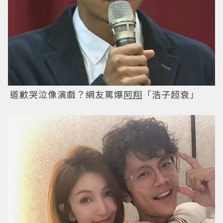
道歉哭泣像演戲？網友罵爆
阿翔
「浩子超衰」