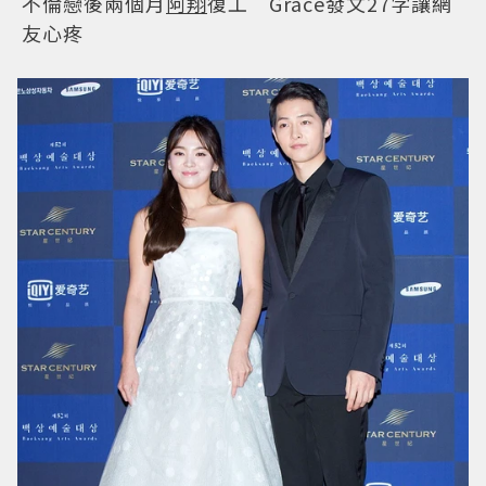
不倫戀後兩個月
阿翔
復工 Grace發文27字讓網
友心疼