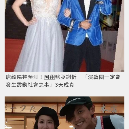
唐綺陽神預測！
阿翔
劈腿謝忻 「演藝圈一定會
發生震動社會之事」3天成真