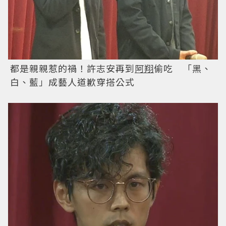
都是親親惹的禍！許志安再到
阿翔
偷吃 「黑、
白、藍」成藝人道歉穿搭公式