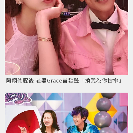
阿翔
偷腥後 老婆Grace首發聲「換我為你撐傘」