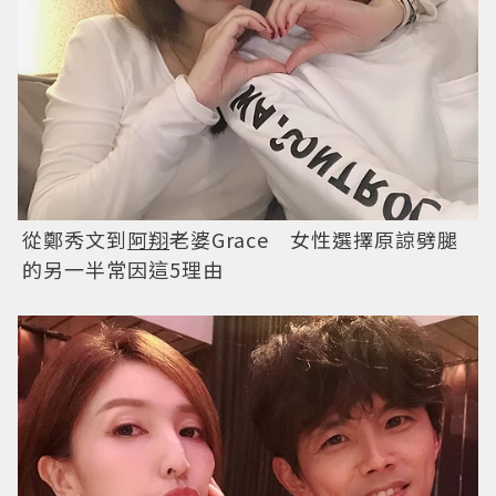
從鄭秀文到
阿翔
老婆Grace 女性選擇原諒劈腿
的另一半常因這5理由