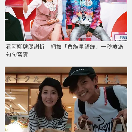
看
阿翔
劈腿謝忻 網推「負能量語錄」一秒療癒
句句寫實