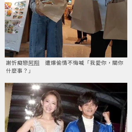
謝忻癡戀
阿翔
遭爆偷情不悔喊「我愛你，關你
什麼事？」