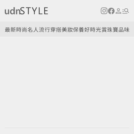
最新
時尚名人
流行穿搭
美妝保養
好時光
賞珠寶
品味