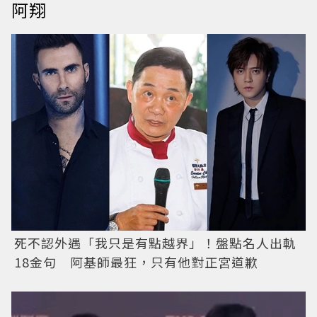
阿翔
死不認外遇「我只是有點越界」！盤點名人出軌
18金句 阿基師最狂，只有他對正宮道歉