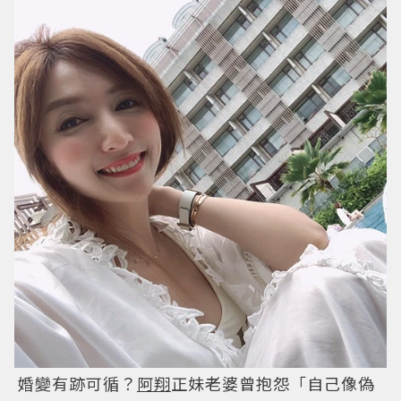
婚變有跡可循？
阿翔
正妹老婆曾抱怨「自己像偽