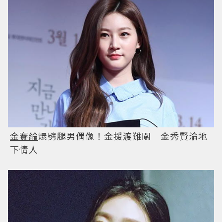
金賽綸
爆劈腿男偶像！金援渡難關 金秀賢淪地
下情人