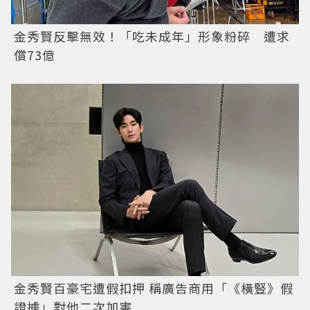
金秀賢反擊無效！「吃未成年」形象粉碎 遭求
償73億
金秀賢百豪宅遭假扣押 稱廣告商用「《橫豎》假
證據」對他二次加害