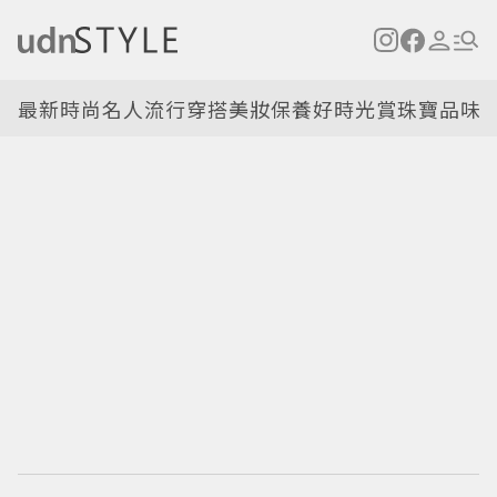
最新
時尚名人
流行穿搭
美妝保養
好時光
賞珠寶
品味