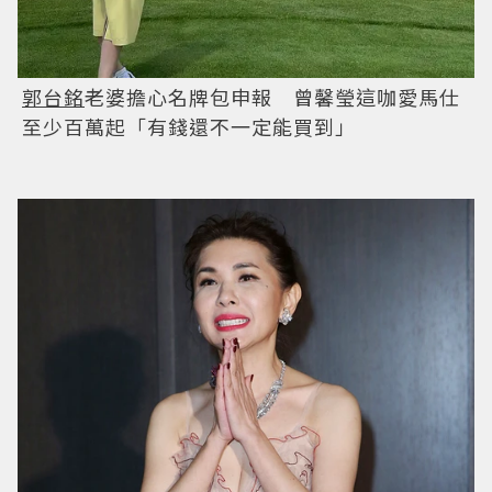
郭台銘
老婆擔心名牌包申報 曾馨瑩這咖愛馬仕
至少百萬起「有錢還不一定能買到」