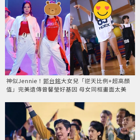
神似Jennie！
郭台銘
大女兒「逆天比例+超高顏
值」完美遺傳曾馨瑩好基因 母女同框畫面太美