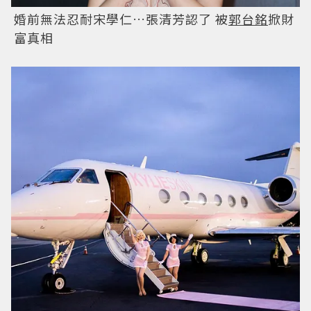
婚前無法忍耐宋學仁…張清芳認了 被
郭台銘
掀財
富真相