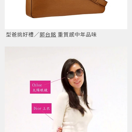
型爸挑好禮／
郭台銘
重質感中年品味