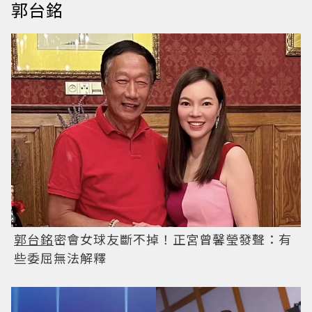
郭台銘
郭台銘
密會女球友斷不掉！正宮曾馨瑩發聲：有
些委屈無法解釋