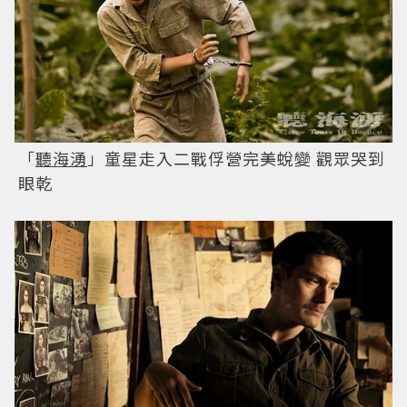
「
聽海湧
」童星走入二戰俘營完美蛻變 觀眾哭到
眼乾