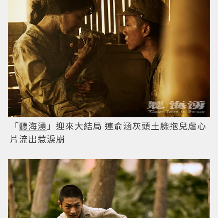
「
聽海湧
」迎來大結局 連俞涵灰頭土臉抱兒虐心
片流出惹淚崩