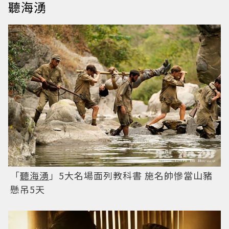
聽海湧
「
聽海湧
」5大名場面列教科書 施名帥慘當山豬
懸吊5天