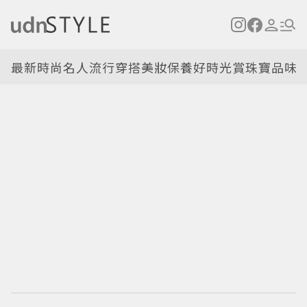
最新
時尚名人
流行穿搭
美妝保養
好時光
賞珠寶
品味