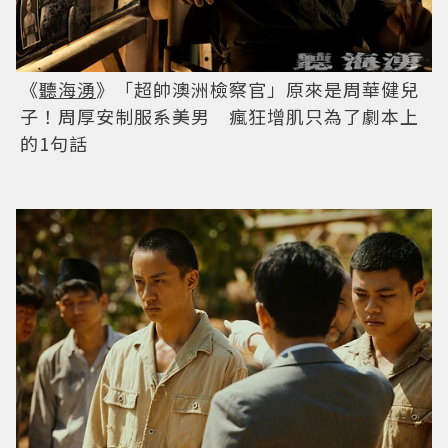
《
聽海湧
》「超帥澳洲檢察官」原來是周華健兒
子！周厚安制服系美男 瘋狂增肌只為了劇本上
的1句話