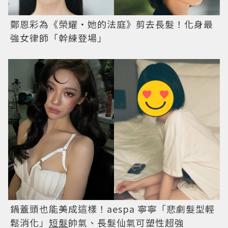
鄭恩彩為《榮耀・她的法庭》剪去長髮！化身最
強女律師「幹練登場」
鍋蓋頭也能美成這樣！aespa 寧寧「悲劇髮型輕
鬆消化」
短髮
帥氣、長髮仙氣可塑性超強