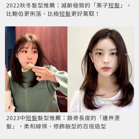
2022秋冬髮型推薦：減齡極致的「栗子
短髮
」，
比鮑伯更俐落、比極
短髮
更好駕馭！
2023中
短髮
髮型推薦：鎖骨長度的「邊界燙
髮」，柔和線條、修飾臉型的百搭造型