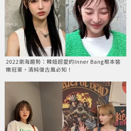
2022瀏海趨勢：韓妞超愛的Inner Bang根本裝
嫩冠軍，清純復古風必知！