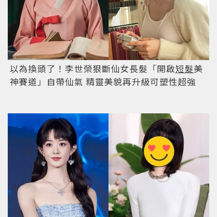
以為換頭了！李世榮狠斷仙女長髮「開啟
短髮
美
神賽道」自帶仙氣 精靈美貌再升級可塑性超強