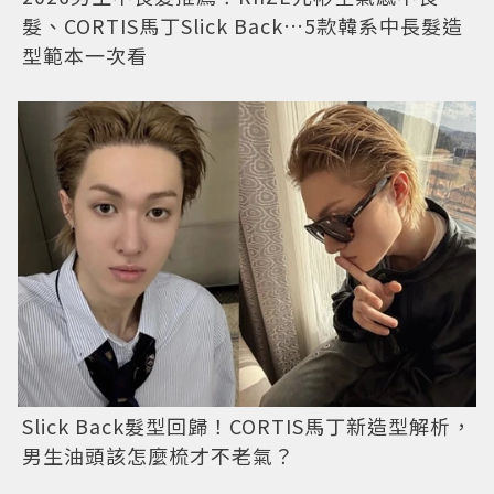
髮、CORTIS馬丁Slick Back…5款韓系中長髮造
型範本一次看
Slick Back髮型回歸！CORTIS馬丁新造型解析，
男生油頭該怎麼梳才不老氣？