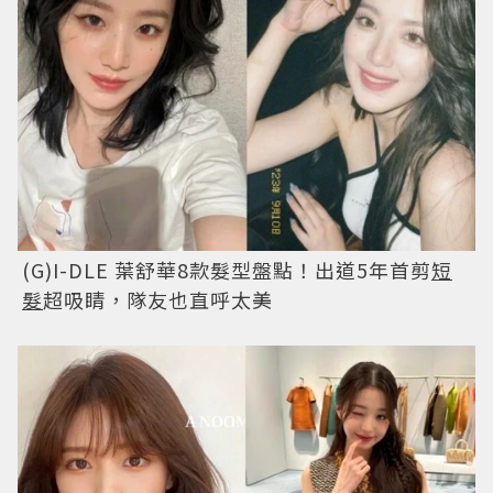
(G)I-DLE 葉舒華8款髮型盤點！出道5年首剪
短
髮
超吸睛，隊友也直呼太美