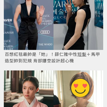
百想紅毯最帥是「她」！薛仁雅中性
短髮
＋馬甲
造型帥到犯規 背部鏤空設計超心機