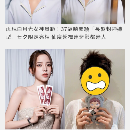
再現白月光女神風範！37歲趙麗穎「長髮封神造
型」七夕限定亮相 仙度超標連背影都迷人