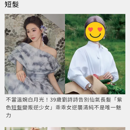
短髮
不當溫婉白月光！39歲劉詩詩告別仙氣長髮「紫
色
短髮
變叛逆少女」乖乖女逆襲清純不是唯一魅
力