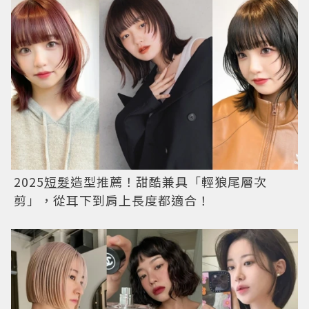
2025
短髮
造型推薦！甜酷兼具「輕狼尾層次
剪」，從耳下到肩上長度都適合！