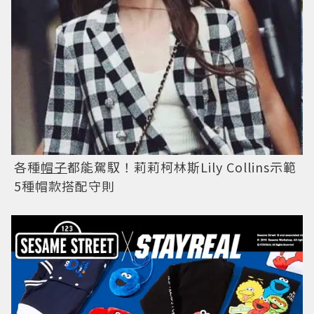
各種
帽子
都能駕馭！莉莉柯林斯Lily Collins示範
5種帽款搭配守則