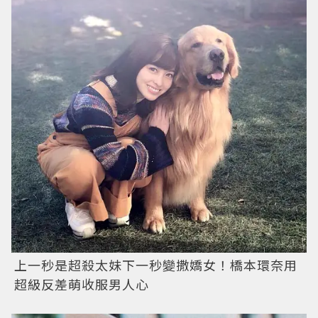
上一秒是超殺太妹下一秒變撒嬌女！橋本環奈用
超級反差萌收服男人心