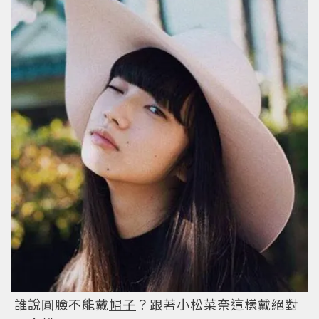
誰說圓臉不能戴
帽子
？跟著小松菜奈這樣戴絕對