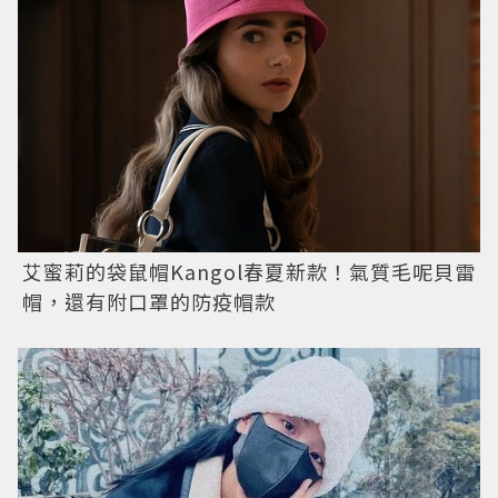
艾蜜莉的袋鼠帽Kangol春夏新款！氣質毛呢貝雷
帽，還有附口罩的防疫帽款