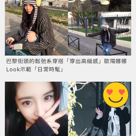
巴黎街頭的鬆弛系穿搭「穿出高級感」歐陽娜娜
Look示範「日常時髦」