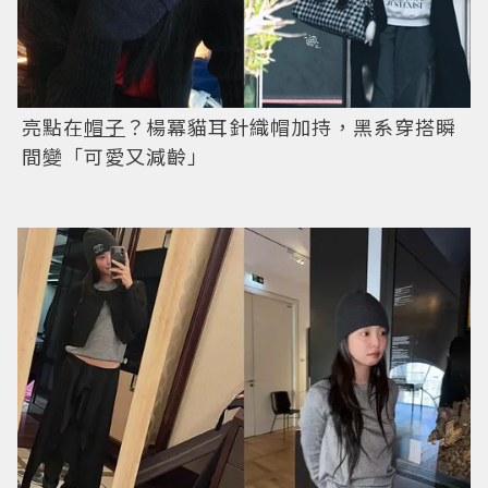
亮點在
帽子
？楊冪貓耳針織帽加持，黑系穿搭瞬
間變「可愛又減齡」