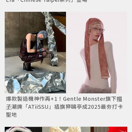
爆款製造機神作再+1！Gentle Monster旗下
帽
子
潮牌「ATiiSSU」插旗狎鷗亭成2025最夯打卡
聖地