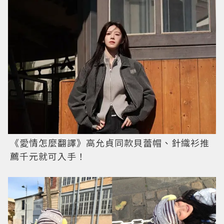
《愛情怎麼翻譯》高允貞同款貝蕾帽、針織衫推
薦千元就可入手！