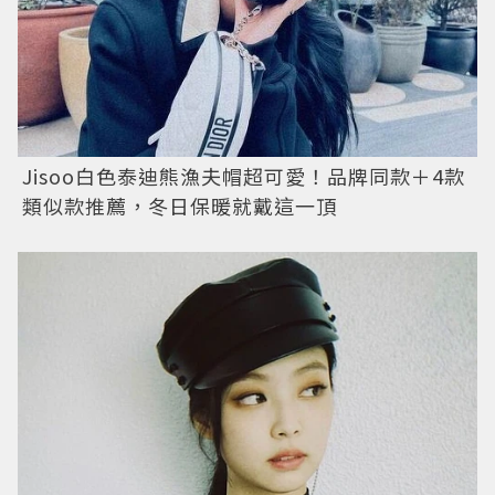
Jisoo白色泰迪熊漁夫帽超可愛！品牌同款＋4款
類似款推薦，冬日保暖就戴這一頂