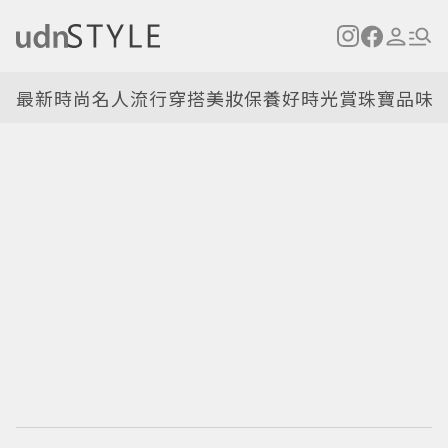
最新
時尚名人
流行穿搭
美妝保養
好時光
賞珠寶
品味