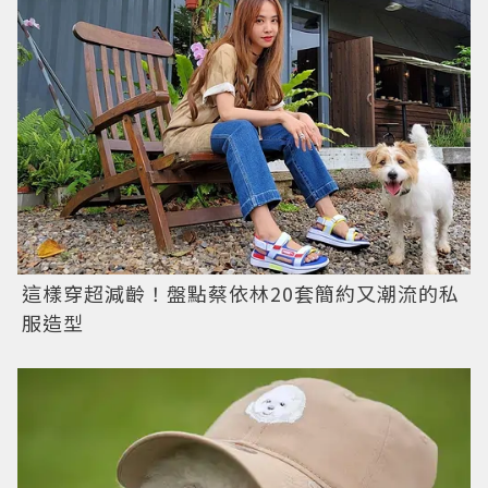
這樣穿超減齡！盤點蔡依林20套簡約又潮流的私
服造型