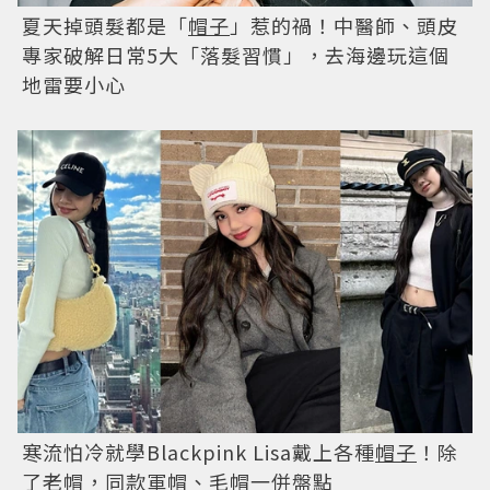
夏天掉頭髮都是「
帽子
」惹的禍！中醫師、頭皮
專家破解日常5大「落髮習慣」，去海邊玩這個
地雷要小心
寒流怕冷就學Blackpink Lisa戴上各種
帽子
！除
了老帽，同款軍帽、毛帽一併盤點