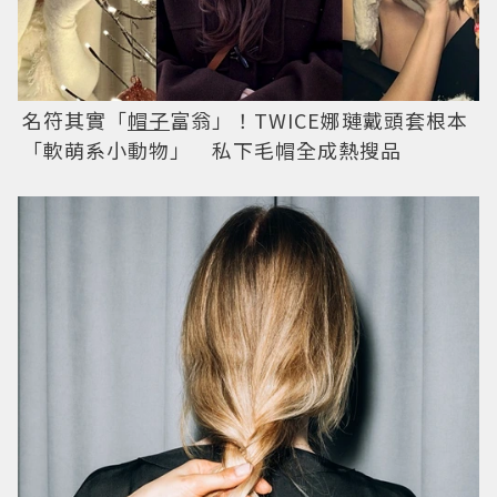
名符其實「
帽子
富翁」！TWICE娜璉戴頭套根本
「軟萌系小動物」 私下毛帽全成熱搜品