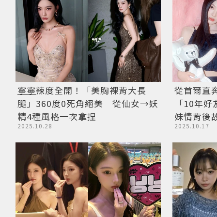
從首爾直奔
寧寧
辣度全開！「美胸裸背大長
「10年好
腿」360度0死角絕美 從仙女→妖
妹情背後
精4種風格一次拿捏
2025.10.17
2025.10.28