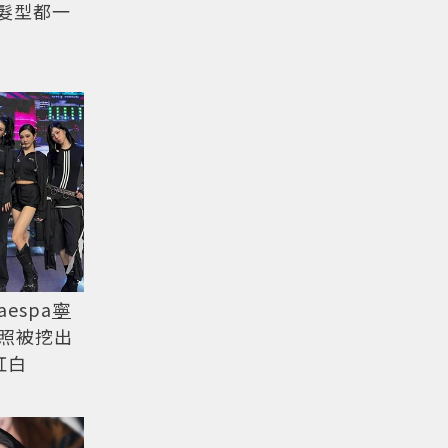
髮型都一
espa
寧
照被挖出
紅白