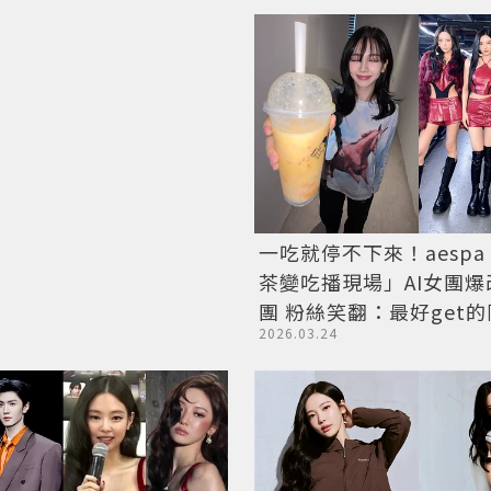
一吃就停不下來！aesp
茶變吃播現場」AI女團
團 粉絲笑翻：最好get
2026.03.24