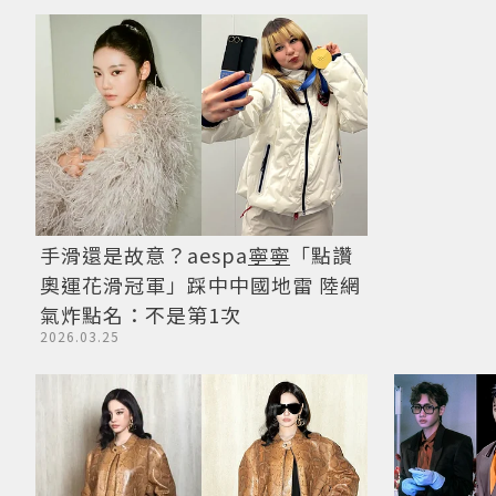
手滑還是故意？aespa
寧寧
「點讚
奧運花滑冠軍」踩中中國地雷 陸網
氣炸點名：不是第1次
2026.03.25