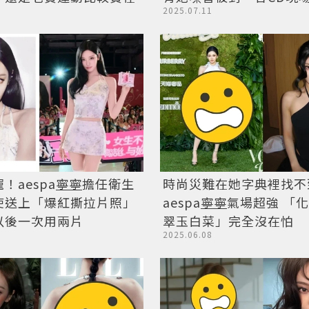
2025.07.11
時尚災難在她字典裡找不
！aespa
寧寧
擔任衛生
aespa
寧寧
氣場超強 「
使送上「爆紅撕拉片照」
翠玉白菜」完全沒在怕
以後一次用兩片
2025.06.08