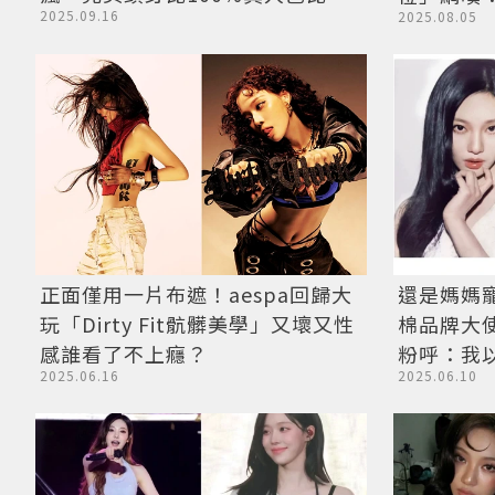
2025.09.16
2025.08.05
正面僅用一片布遮！aespa回歸大
還是媽媽寵
玩「Dirty Fit骯髒美學」又壞又性
棉品牌大
感誰看了不上癮？
粉呼：我
2025.06.16
2025.06.10