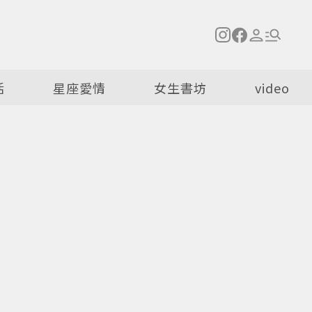
活
星座愛情
女生書坊
video