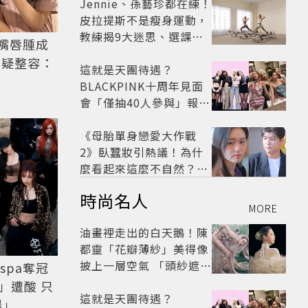
太仙
Jennie、孫藝珍都在練！
皮拉提斯不是瘦身運動，
教練揭9大迷思、選課真
嘴唇腫成
相
質疑整容：
這就是天團待遇？
BLACKPINK十周年見面
會「僅抽40人參與」報名
開始到截止僅9小時粉絲
怒了😡
《母胎單身戀愛大作戰
2》臥蠶妝引熱議！為什
麼看起來這麼不自然？彩
妝師教你正確畫法
時尚名人
MORE
油畫裡走出的白天鵝！陳
都靈「花瓣薄紗」美得像
披上一層空氣 「頭紗遮
spa奪冠
面」玩出新花樣朦朧美感
」遭酸 只
太仙
這就是天團待遇？
場」