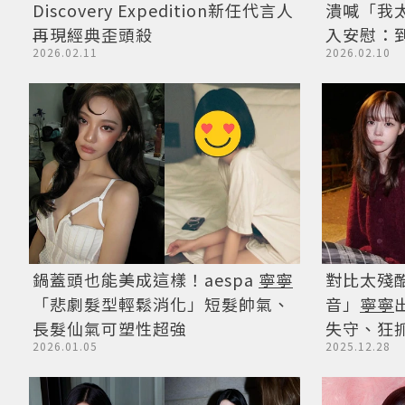
Discovery Expedition新任代言人
潰喊「我
再現經典歪頭殺
入安慰：
2026.02.11
2026.02.10
鍋蓋頭也能美成這樣！aespa
寧寧
對比太殘酷
「悲劇髮型輕鬆消化」短髮帥氣、
音」
寧寧
長髮仙氣可塑性超強
失守、狂
2026.01.05
2025.12.28