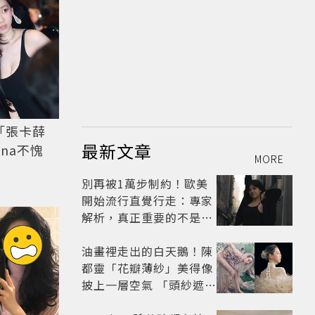
「張卡薛
最新文章
MORE
別再被1萬步制約！歐美
開始流行直覺行走：專家
解析，真正重要的不是步
數，而是「這件事」
油畫裡走出的白天鵝！陳
都靈「花瓣薄紗」美得像
披上一層空氣 「頭紗遮
面」玩出新花樣朦朧美感