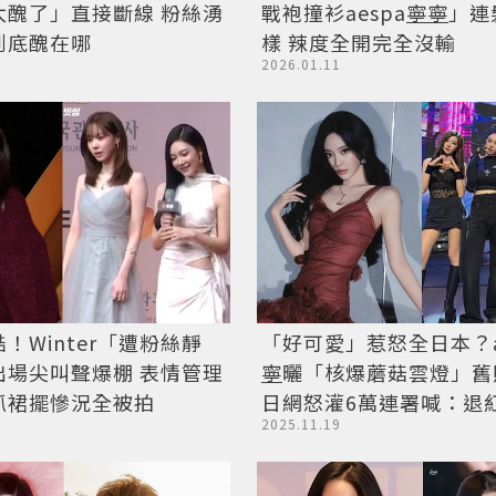
太醜了」直接斷線 粉絲湧
戰袍撞衫aespa
寧寧
」連
到底醜在哪
樣 辣度全開完全沒輸
2026.01.11
！Winter「遭粉絲靜
「好可愛」惹怒全日本？a
出場尖叫聲爆棚 表情管理
寧
曬「核爆蘑菇雲燈」舊
抓裙擺慘況全被拍
日網怒灌6萬連署喊：退
2025.11.19