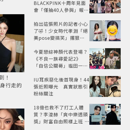
BLACKPINK十周年見面
會「僅抽40人參與」報名
開始到截止僅9小時粉絲
怒了😡
拍出這張照片的記者小心
了🤣！少女時代孝淵「絕
美pose變搞笑」撂狠
話：把住址交出來
今夏戀綜神顏代表登場？
《不良一族尋愛記2》
「自信公關哥」塩田一馬
背景起底 街頭辣男翻身當
到！
老闆
IU耳疾惡化後首現身！44
化身行走的
張近照曝光 真實狀態引
粉絲關注
18億也救不了打工人體
質？李浚赫「爽中樂透頭
獎」財富自由照樣上班 西
裝社畜帥出新高度