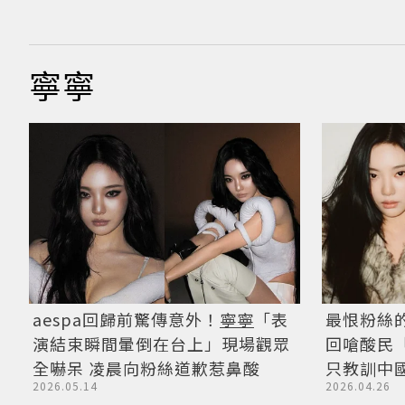
寧寧
aespa回歸前驚傳意外！
寧寧
「表
最恨粉絲的
演結束瞬間暈倒在台上」現場觀眾
回嗆酸民
全嚇呆 凌晨向粉絲道歉惹鼻酸
只教訓中
2026.05.14
2026.04.26