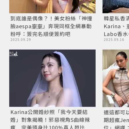
到底誰是偶像？！美女粉絲「神撞
韓星私香清
臉aespa
寧寧
」奔現同框全網暴動
Karina、
粉呼：簽完名順便簽約吧
Labo香
2025.09.29
2025.09.16
Karina公開婚紗照「我今天要結
連這都可
婚」對象揭曉！邪惡視角S曲線辣
期超瘋Je
瘋 完美頭身比100%真人芭比
位」網嘆