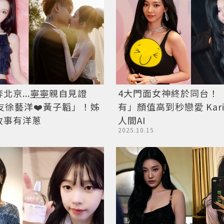
北京...
寧寧
親自見證
4大門面女神終於同台！
友徐藝洋❤️黃子韜」！姊
有」顏值高到秒戀愛 Karina不愧
故事有洋蔥
人間AI
2025.10.15