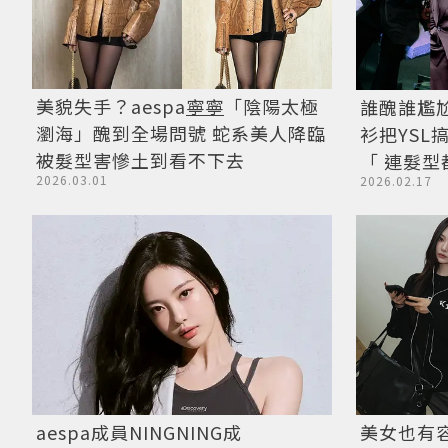
美貌失手？aespa
寧寧
「陰陽太極
誰醜誰尷
瀏海」醜到全場問號 蛇系美人降臨
衫把YSL
被髮型害慘土到看不下去
「 連髮
2026.03.01
2026.02.17
辣水蛇腰
aespa成員NINGNING成
美女也有