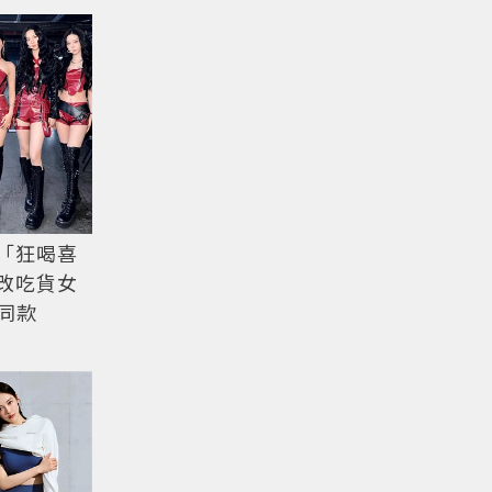
a「狂喝喜
爆改吃貨女
的同款