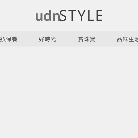
美妝保養
好時光
賞珠寶
品味生