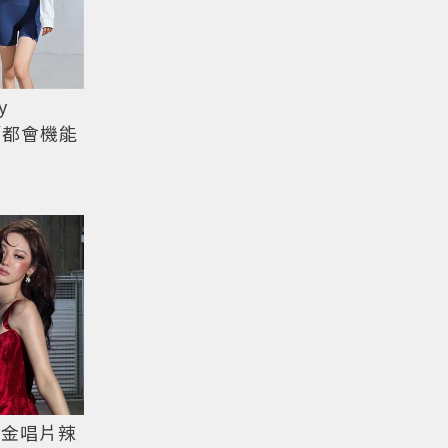
y
範「都會機能
「金唱片辣