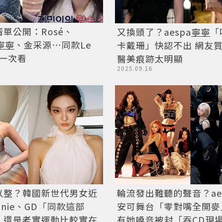
單公開：Rosé、
又換頭了？aespa
寧寧
「
寧寧
、金采源⋯同款Le
卡戴珊」快認不出 網友
水一次看
醫美痕跡太明顯
2025.09.16
以整？韓國新世代男女近
輪流發出難聽的聲音？ae
nnie、GD「同款這部
安可舞台「零對嘴全開麥
：還是老實運動比較實在
有她嗓音被封「吞CD現