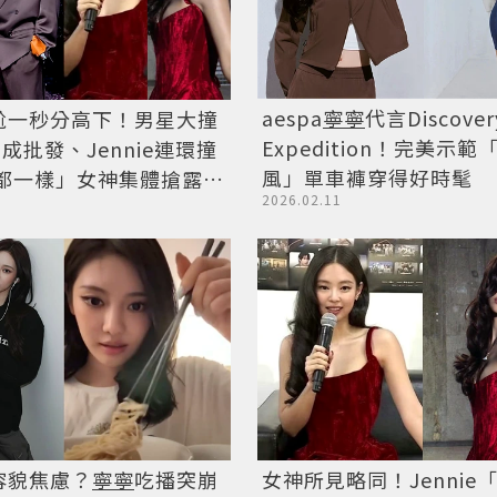
aespa
寧寧
代言Discover
尬一秒分高下！男星大撞
Expedition！完美示
搞成批發、Jennie連環撞
風」單車褲穿得好時髦
型都一樣」女神集體搶露火
2026.02.11
容貌焦慮？
寧寧
吃播突崩
女神所見略同！Jennie