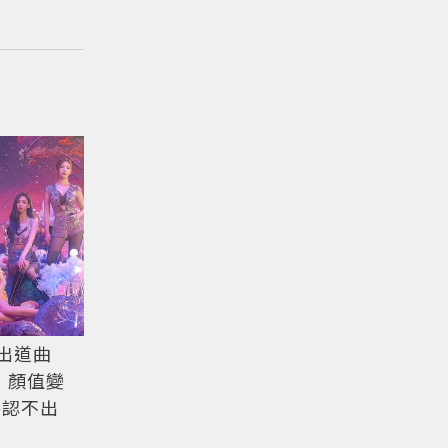
「出道曲
型」顏值變
乎認不出