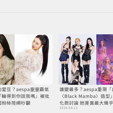
愛豆？aespa
寧寧
霸氣
誰變最多？aespa重現
「輪得到你說我嗎」被批
〈Black Mamba〉造
國粉絲陸網吵翻
化掀討論 她差異最大幾
2026.04.12