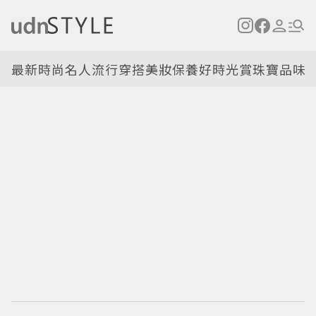
最新
時尚名人
流行穿搭
美妝保養
好時光
賞珠寶
品味