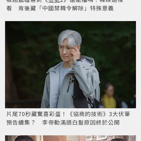
看 背後藏「中國禁韓令解除」特殊意義
片尾70秒藏驚喜彩蛋！《協商的技術》3大伏筆
預告續集？ 李帝勳滿頭白髮原因終於公開