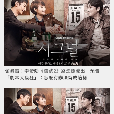
偷暴雷！李帝勳《
信號
2》路透照流出 預告
「劇本太瘋狂」：怎麼有辦法寫成這樣