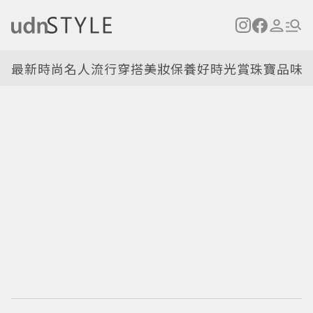
最新
時尚名人
流行穿搭
美妝保養
好時光
賞珠寶
品味