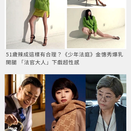
51歲辣成這樣有合理？《少年法庭》金憓秀爆乳
開腿 「法官大人」下戲超性感