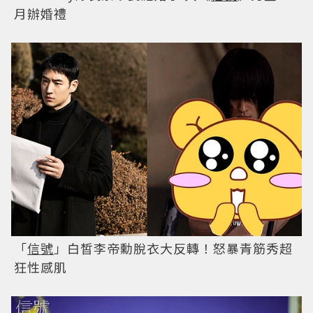
月辦婚禮
「
信號
」白皙李帝勳脫衣大反轉！怒暴青筋秀超
狂性感肌