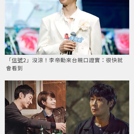
「
信號
2」沒涼！李帝勳來台親口證實：很快就
會看到