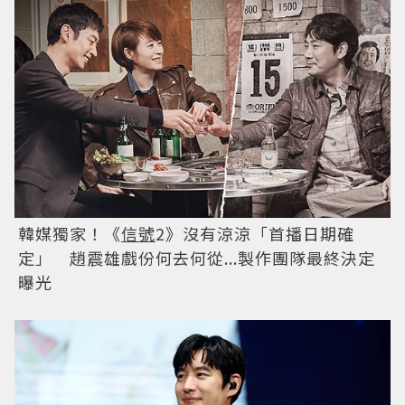
韓媒獨家！《
信號
2》沒有涼涼「首播日期確
定」 趙震雄戲份何去何從...製作團隊最終決定
曝光