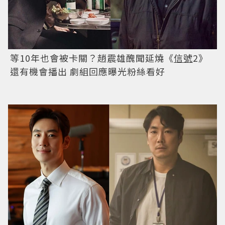
等10年也會被卡關？趙震雄醜聞延燒《
信號
2》
還有機會播出 劇組回應曝光粉絲看好