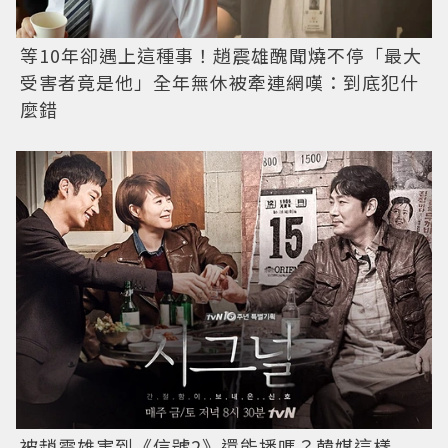
等10年卻遇上這種事！趙震雄醜聞燒不停「最大
受害者竟是他」全年無休被牽連網嘆：到底犯什
麼錯
被趙震雄害到《
信號
2》還能播嗎？韓媒這樣