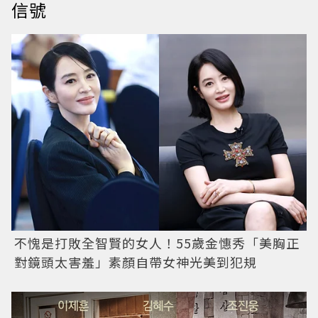
信號
不愧是打敗全智賢的女人！55歲金憓秀「美胸正
對鏡頭太害羞」素顏自帶女神光美到犯規