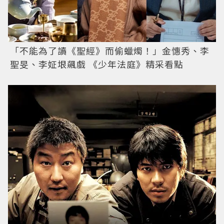
「不能為了讀《聖經》而偷蠟燭！」金憓秀、李
聖旻、李姃垠飆戲 《少年法庭》精采看點