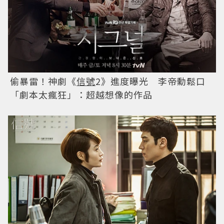
偷暴雷！神劇《
信號
2》進度曝光 李帝勳鬆口
「劇本太瘋狂」：超越想像的作品