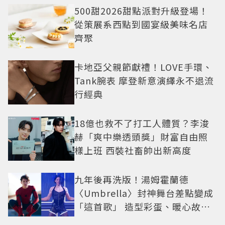
500甜2026甜點派對升級登場！
從策展系西點到國宴級美味名店
齊聚
卡地亞父親節獻禮！LOVE手環、
Tank腕表 摩登新意演繹永不退流
行經典
18億也救不了打工人體質？李浚
赫「爽中樂透頭獎」財富自由照
樣上班 西裝社畜帥出新高度
九年後再洗版！湯姆霍蘭德
〈Umbrella〉封神舞台差點變成
「這首歌」 造型彩蛋、暖心故事
一次公開