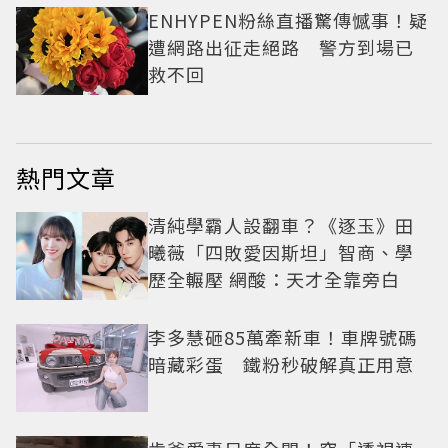
ENHYPEN粉絲直播驚傳憾事！疑
遭網路出征走絕路 警方到場已
救不回
熱門文章
清純學霸人設翻車？《逐玉》田
曦薇「四敗愛因斯坦」智商、學
歷全輾壓 網酸：天才全靠旁白
李多慧砸85萬牽新車！車牌號碼
暗藏彩蛋 鐵粉秒破解真正用意