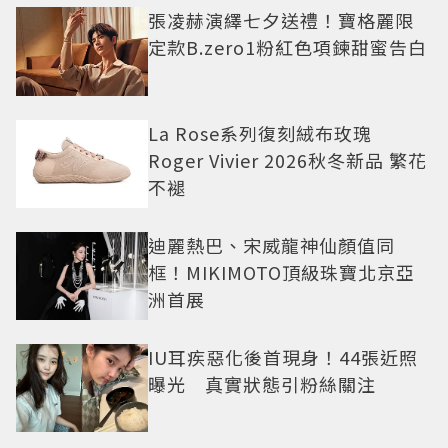
張凌赫演繹七夕送禮！寶格麗限
定款B.zero1粉紅色項鍊甜蜜告白
La Rose系列復刻絨布玫瑰
Roger Vivier 2026秋冬新品 繁花
不褪
迪麗熱巴、宋威龍神仙顏值同
框！MIKIMOTO頂級珠寶北京亞
洲首展
IU耳疾惡化後首現身！44張近照
曝光 真實狀態引粉絲關注