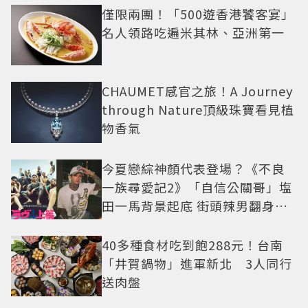
僅限兩團！「500遊香港饕客宴」
名人領路吃遍米其林、亞洲第一
CHAUMET感官之旅！A Journey
through Nature頂級珠寶看見植
物香氣
今夏戀綜神顏代表登場？《不良
一族尋愛記2》「自信公關哥」塩
田一馬背景起底 街頭辣男翻身當
老闆
40多種食材吃到飽288元！台南
「井賀鍋物」進軍新北 3人同行
送肉盤