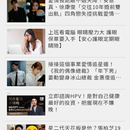
真、徐康俊「交往10年婚前雙
出軌」四角戀失控挑戰愛情底
線
PR
上班看電腦 眼睛壓力大 護眼
保單要入手【安心護眼定期眼
睛險】
接接這個事業愛情追星運！
《我的偶像總裁》「年下男」
姜勳變身冰山總裁 金惠俊追星
成功還偶遇愛情
PR
立即諮詢HPV！是對自己健康
最好的投資，把握現在不嫌
晚！
星二代天花板是他？張柏芝19