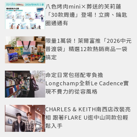
八色烤肉mini×葬送的芙莉蓮
「30款周邊」登場！立牌、鑰匙
圈通通有
限量1萬袋！萊爾富推「2026中元
普渡袋」精選12款熱銷商品一袋
搞定
命定日常包搭配零負擔
Longchamp全新Le Cadence實
現不費力的從容風格
CHARLES & KEITH南西店改裝亮
相 跟著FLARE U逛中山同款包輕
鬆入手