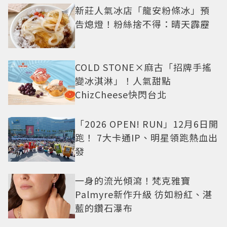
新莊人氣冰店「龍安粉條冰」預
告熄燈！粉絲捨不得：晴天霹靂
COLD STONE×麻古「招牌手搖
變冰淇淋」！人氣甜點
ChizCheese快閃台北
「2026 OPEN! RUN」12月6日開
跑！ 7大卡通IP、明星領跑熱血出
發
一身的流光傾瀉！梵克雅寶
Palmyre新作升級 彷如粉紅、湛
藍的鑽石瀑布