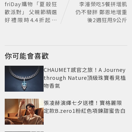
friDay購物「夏殺狂
李濬榮吃5餐拼增肌
歡派對」 父親節精選
仍不發胖 鄭恩地增重
好禮限時4.4折起、
後2週狂甩9公斤
七夕甜寵價
你可能會喜歡
CHAUMET感官之旅！A Journey
through Nature頂級珠寶看見植
物香氣
張凌赫演繹七夕送禮！寶格麗限
定款B.zero1粉紅色項鍊甜蜜告白