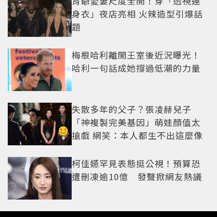
肯爺愛妻尺度全開！穿「透視連
身衣」夜店亮相 火辣造型引爆話
題
梅根哈利離開王室後近況曝光！
哈利一句話成她撐過低潮的力量
失散多年的父子？張凌赫兒子
「神複製完美基因」萌娃顏值太
搶戲 網笑：本人都生不出這麼像
柯佳嬿罕見表態挺公視！預算恐
遭刪凍逾10億 發聲掀網友熱議