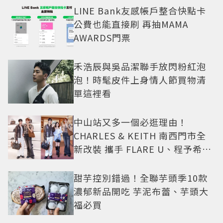
LINE Bank友感帳戶整合快點卡
公費也能直接刷 再抽MAMA
AWARDS門票
禾浩辰與吳品潔聯手放閃粉紅泡
泡！時髦皮件上身情人節買物清
單這裡看
中山站又多一個必逛理由！
CHARLES & KEITH 南西門市全
新改裝 攜手 FLARE U、程予希演
繹秋季時尚
甜芋控別錯過！全聯芋頭季10款
濃郁新品開吃 芋泥布蕾、芋頭大
福必買