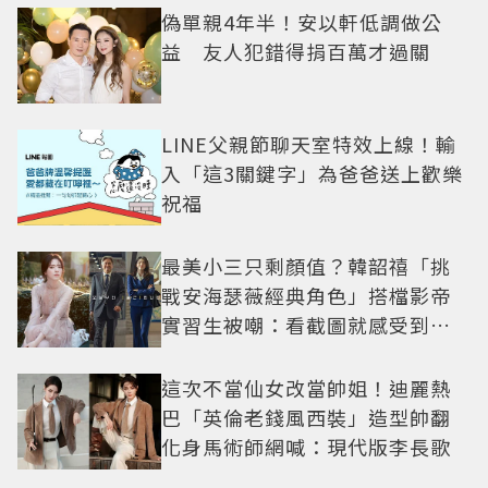
偽單親4年半！安以軒低調做公
益 友人犯錯得捐百萬才過關
LINE父親節聊天室特效上線！輸
入「這3關鍵字」為爸爸送上歡樂
祝福
最美小三只剩顏值？韓韶禧「挑
戰安海瑟薇經典角色」搭檔影帝
實習生被嘲：看截圖就感受到演
技
這次不當仙女改當帥姐！迪麗熱
巴「英倫老錢風西裝」造型帥翻
化身馬術師網喊：現代版李長歌