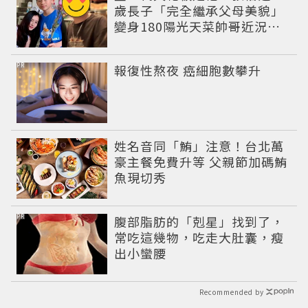
歲長子「完全繼承父母美貌」
變身180陽光天菜帥哥近況曝
光
PR
報復性熬夜 癌細胞數攀升
姓名音同「鮪」注意！台北萬
豪主餐免費升等 父親節加碼鮪
魚現切秀
PR
腹部脂肪的「剋星」找到了，
常吃這幾物，吃走大肚囊，瘦
出小蠻腰
Recommended by