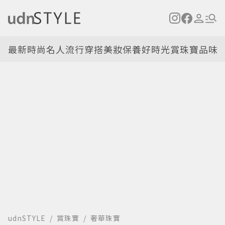
最新
時尚名人
流行穿搭
美妝保養
好時光
賞珠寶
品味
udnSTYLE
賞珠寶
奢華珠寶