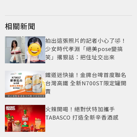
相關新聞
拍出這張照片的記者小心了🤣！
少女時代孝淵「絕美pose變搞
笑」撂狠話：把住址交出來
鐵道迷快搶！金牌台啤首度聯名
台灣高鐵 全新N700ST限定罐開
賣
火辣開喝！絕對伏特加攜手
TABASCO 打造全新辛香酒感