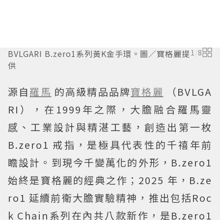
BVLGARI B.zero1系列黃K金手環。圖／寶格麗提
1
/
8
供
源自
羅馬
的高級精品品牌
寶格麗
（BVLGA
RI），在1999年之際，大膽融合羅馬靈
感、工業設計與精湛工藝，創造出第一枚
B.zero1 戒指，是極具代表性的千禧年前
瞻設計。到現今千變萬化的外形，B.zero1
始終是寶格麗的經典之作；2025 年，B.ze
ro1 延續前衛大膽實驗精神，推出包括Roc
k Chain系列在內共八款新作，是B.zero1