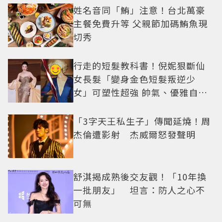
姓名音同「鮪」注意！台北萬豪
主餐免費升等 父親節加碼鮪魚現
切秀
行走的短髮教科書！倪妮狠斷仙
女長髮「變身金色短髮叛逆少
女」可塑性超強 帥氣、優雅自由
切換
「3字天王私生子」傳聞延燒！周
杰倫遭影射 杰威爾怒發聲明
舒淇揭成熟後交友觀！「10年換
一批朋友」 坦言：防人之心不
可無