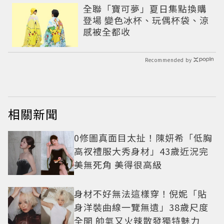
全聯「寶可夢」夏日集點換購
登場 變色冰杯、玩偶杯袋、涼
感被全都收
Recommended by
相關新聞
0修圖真面目太扯！陳妍希「低胸
高衩禮服大秀身材」43歲近況完
美無死角 美得很高級
身材不好無法這樣穿！倪妮「貼
身洋裝曲線一覽無遺」38歲尺度
全開 帥氣又火辣散發獨特魅力