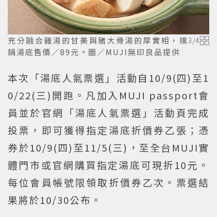
充分融合雞湯的甘美與豬大骨湯的厚實相，撲
3
/
4
鍋湯底售價／89元。圖／MUJI無印良品提供
本次「湯底人氣票選」活動自10/9(四)至1
0/22(三)開跑。凡加入MUJI passport會
員並於官網「湯底人氣票選」活動頁完成
投票，即可獲得指定湯底折價券乙張；憑
券於10/9(四)至11/5(三)，至全台MUJI實
體門市或官網購買指定湯底可現折10元。
每位會員帳號限領取折價券乙次。票選結
果將於10/30公布。