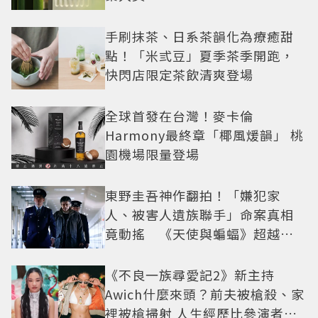
手刷抹茶、日系茶韻化為療癒甜
點！「米弎豆」夏季茶季開跑，
快閃店限定茶飲清爽登場
全球首發在台灣！麥卡倫
Harmony最終章「椰風煖韻」 桃
園機場限量登場
東野圭吾神作翻拍！「嫌犯家
人、被害人遺族聯手」命案真相
竟動搖 《天使與蝙蝠》超越懸
疑框架展開
《不良一族尋愛記2》新主持
Awich什麼來頭？前夫被槍殺、家
裡被槍掃射 人生經歷比參演者還