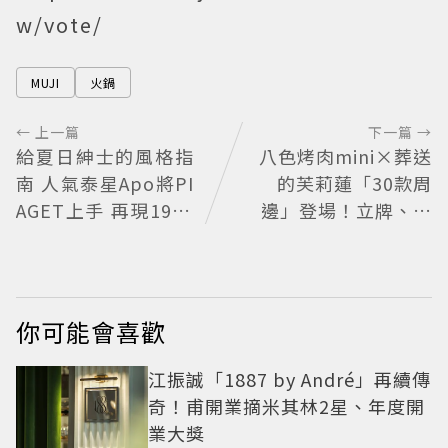
w/vote/
MUJI
火鍋
← 上一篇
下一篇 →
給夏日紳士的風格指
八色烤肉mini×葬送
南 人氣泰星Apo將PI
的芙莉蓮「30款周
AGET上手 再現1970
邊」登場！立牌、鑰
懷舊風華
匙圈通通有
你可能會喜歡
江振誠「1887 by André」再續傳
奇！甫開業摘米其林2星、年度開
業大獎