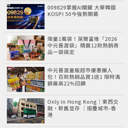
PR
009829掌握AI關鍵 大華韓國
KOSPI 50今強勢開募
限量1萬袋！萊爾富推「2026
中元普渡袋」精選12款熱銷商
品一袋搞定
中元普渡量販超市優惠懶人
包！百款熱銷品買1送1 限時滿
額最高22%回饋
Only in Hong Kong｜東西交
融，新舊並存 ｜摺疊城市-香
港