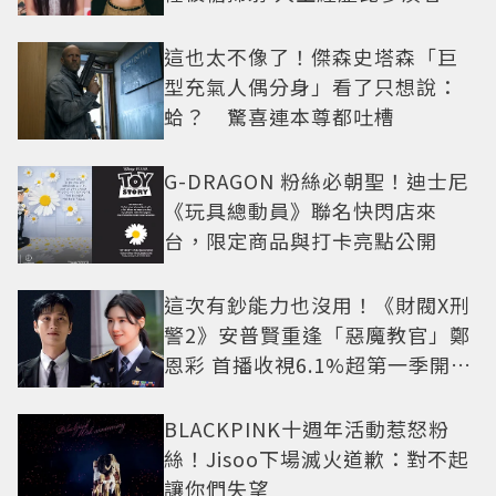
抓馬！
這也太不像了！傑森史塔森「巨
型充氣人偶分身」看了只想說：
蛤？ 驚喜連本尊都吐槽
G-DRAGON 粉絲必朝聖！迪士尼
《玩具總動員》聯名快閃店來
台，限定商品與打卡亮點公開
這次有鈔能力也沒用！《財閥X刑
警2》安普賢重逢「惡魔教官」鄭
恩彩 首播收視6.1%超第一季開紅
盤
BLACKPINK十週年活動惹怒粉
絲！Jisoo下場滅火道歉：對不起
讓你們失望