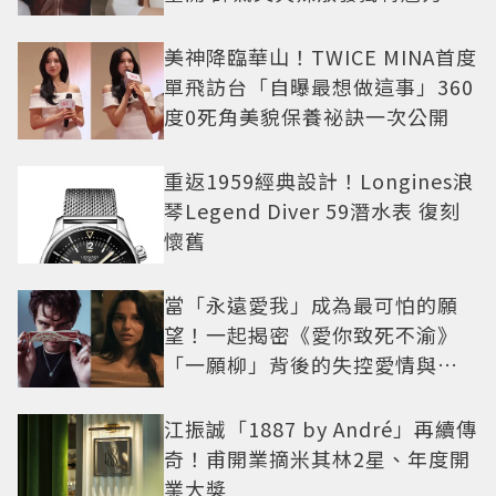
美神降臨華山！TWICE MINA首度
單飛訪台「自曝最想做這事」360
度0死角美貌保養祕訣一次公開
重返1959經典設計！Longines浪
琴Legend Diver 59潛水表 復刻
懷舊
當「永遠愛我」成為最可怕的願
望！一起揭密《愛你致死不渝》
「一願柳」背後的失控愛情與爆
紅之路
江振誠「1887 by André」再續傳
奇！甫開業摘米其林2星、年度開
業大獎