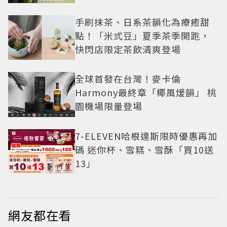
手刷抹茶、日系茶韻化為療癒甜
點！「米弎豆」夏季茶季開跑，
快閃店限定茶飲清爽登場
全球首發在台灣！麥卡倫
Harmony最終章「椰風煖韻」 桃
園機場限量登場
7-ELEVEN哈根達斯限時優惠再加
碼 迷你杯、雪糕、雪酥「買10送
13」
網友都在看