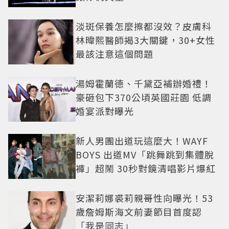
淡斑保養怎麼擦都沒效？皮膚科
林暐熙醫師揭3大關鍵，30+女性
最該注意這個問題
湯姆霍蘭德、千黛亞補辦婚禮！
豪砸包下370公頃英國莊園 低調
婚宴派對曝光
新人男團出道玩這麼大！WAYF
BOYS 出道MV「跳舞跳到集體脫
褲」超鬧 30秒對鏡清唱影片爆紅
安潔莉娜裘莉親哥性向曝光！53
歲詹姆斯海文前妻節目首度認
「我是同志」