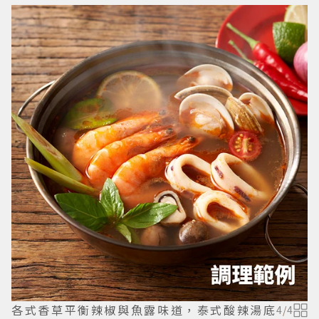
各式香草平衡辣椒與魚露味道，泰式酸辣湯底
4
/
4