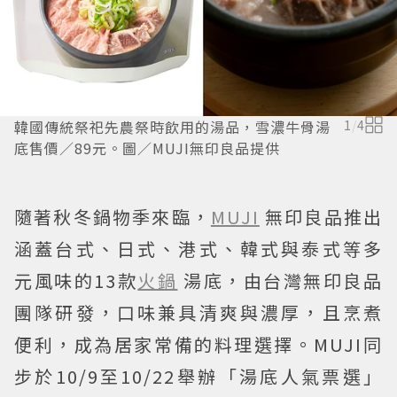
韓國傳統祭祀先農祭時飲用的湯品，雪濃牛骨湯
1
/
4
底售價／89元。圖／MUJI無印良品提供
隨著秋冬鍋物季來臨，
MUJI
無印良品推出
涵蓋台式、日式、港式、韓式與泰式等多
元風味的13款
火鍋
湯底，由台灣無印良品
團隊研發，口味兼具清爽與濃厚，且烹煮
便利，成為居家常備的料理選擇。MUJI同
步於10/9至10/22舉辦「湯底人氣票選」