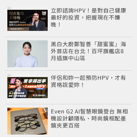
PR
立即諮詢HPV！是對自己健康
最好的投資，把握現在不嫌
晚！
黑白大廚鄭智善「甜蜜蜜」海
外首店在台北！百坪旗艦店8
月插旗中山區
PR
伴侶和妳一起預防HPV，才有
資格說愛妳！
Even G2 AI智慧眼鏡登台 無相
機設計顧隱私、時尚鏡框配墨
鏡夾更百搭