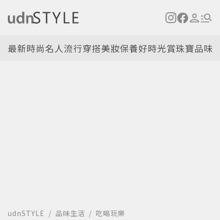
最新
時尚名人
流行穿搭
美妝保養
好時光
賞珠寶
品味
udnSTYLE
品味生活
吃喝玩樂