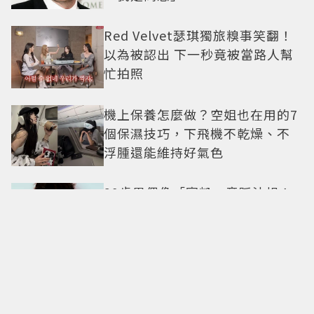
Red Velvet瑟琪獨旅糗事笑翻！
以為被認出 下一秒竟被當路人幫
忙拍照
機上保養怎麼做？空姐也在用的7
個保濕技巧，下飛機不乾燥、不
浮腫還能維持好氣色
29歲男偶像「寵粉」竟踩法規！
遭警方約談後現身籲粉絲守法
7-ELEVEN哈根達斯限時優惠再加
碼 迷你杯、雪糕、雪酥「買10送
13」