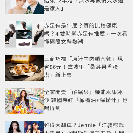
是家人」
赤足鞋是什麼？真的比較健康
嗎？4 雙時髦赤足鞋推薦，一次看
懂極簡女鞋熱潮
三商巧福「原汁牛肉麵套餐」現
省86元！拿坡里「桑葚果香蛋
塔」新上桌
全家開賣「酷繽果」機能水果冰
沙 韓國爆紅「橄欖油+檸檬汁」也
喝得到
難得大翻車？Jennie「洋裝剪裁
太詭異」腿粗顯短還五五身 人間