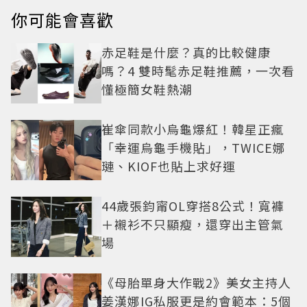
你可能會喜歡
赤足鞋是什麼？真的比較健康
嗎？4 雙時髦赤足鞋推薦，一次看
懂極簡女鞋熱潮
崔傘同款小烏龜爆紅！韓星正瘋
「幸運烏龜手機貼」，TWICE娜
璉、KIOF也貼上求好運
44歲張鈞甯OL穿搭8公式！寬褲
＋襯衫不只顯瘦，還穿出主管氣
場
《母胎單身大作戰2》美女主持人
姜漢娜IG私服更是約會範本：5個