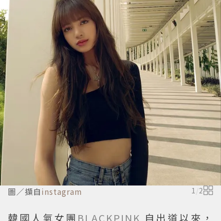
圖／擷自
instagram
1
/
2
韓國人氣女團
BLACKPINK
自出道以來，