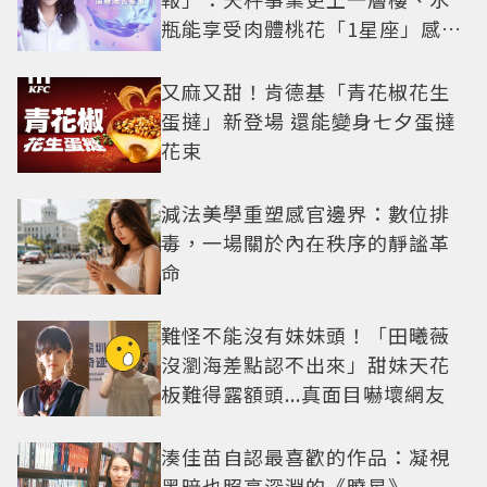
瓶能享受肉體桃花「1星座」感情
防三角關係
又麻又甜！肯德基「青花椒花生
蛋撻」新登場 還能變身七夕蛋撻
花束
減法美學重塑感官邊界：數位排
毒，一場關於內在秩序的靜謐革
命
難怪不能沒有妹妹頭！「田曦薇
沒瀏海差點認不出來」甜妹天花
板難得露額頭...真面目嚇壞網友
湊佳苗自認最喜歡的作品：凝視
黑暗也照亮深淵的《曉星》