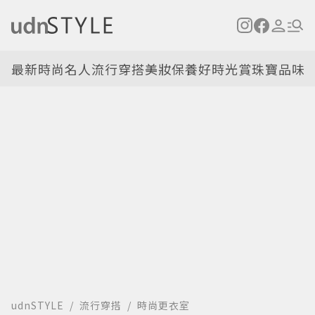
最新
時尚名人
流行穿搭
美妝保養
好時光
賞珠寶
品味
udnSTYLE
流行穿搭
時尚更衣室