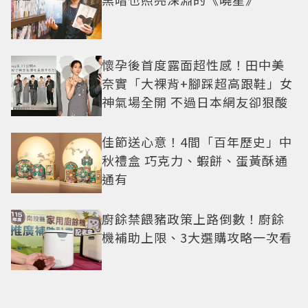
懷孕後首度露面超性感！田中美
奈實「大裸背+腳踩超高跟鞋」女
神氣場全開 不過日本網友卻狠酸
佳節送心意！4間「百年歷史」中
秋禮盒 巧克力、蝦餅、蛋黃酥通
通有
廚餘禁餵豬政策上路倒數！廚餘
機補助上限、3大選購攻略一次看
寶可夢世界錦標賽將開打！