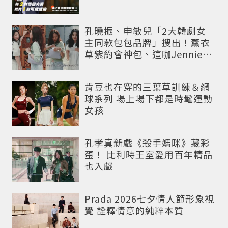
孔曉振、申敏兒「2大韓劇女
主同款包包品牌」搜出！薰衣
草紫約會神包、這咖Jennie也
愛
肯豆也在穿的三葉草訓練＆網
球系列 場上場下都是時髦運動
女孩
孔孝真新戲《殺手媽咪》藏彩
蛋！ 比利時王室愛用百年精品
也入戲
Prada 2026七夕情人節形象視
覺 詮釋情意的純粹本質