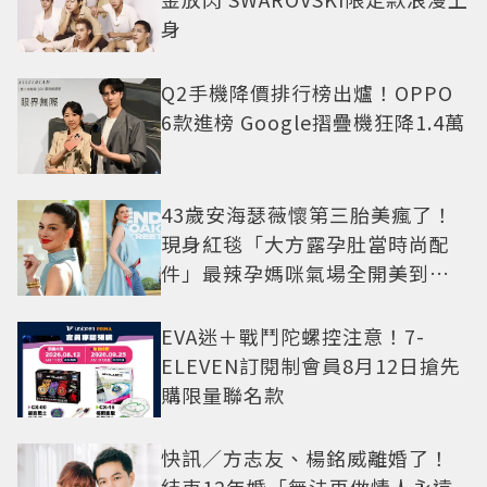
身
Q2手機降價排行榜出爐！OPPO
6款進榜 Google摺疊機狂降1.4萬
43歲安海瑟薇懷第三胎美瘋了！
現身紅毯「大方露孕肚當時尚配
件」最辣孕媽咪氣場全開美到發
光
EVA迷＋戰鬥陀螺控注意！7-
ELEVEN訂閱制會員8月12日搶先
購限量聯名款
快訊／方志友、楊銘威離婚了！
結束12年婚「無法再做情人永遠