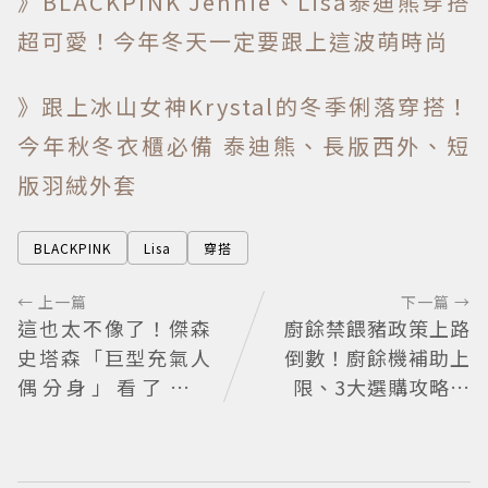
》BLACKPINK Jennie、Lisa泰迪熊穿搭
超可愛！今年冬天一定要跟上這波萌時尚
》跟上冰山女神Krystal的冬季俐落穿搭！
今年秋冬衣櫃必備 泰迪熊、長版西外、短
版羽絨外套
BLACKPINK
Lisa
穿搭
← 上一篇
下一篇 →
這也太不像了！傑森
廚餘禁餵豬政策上路
史塔森「巨型充氣人
倒數！廚餘機補助上
偶分身」看了只想
限、3大選購攻略一
說：蛤？ 驚喜連本
次看
尊都吐槽