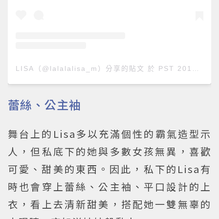
LISA（@lalalalisa_m）分享的貼文
於
PST 2019 年 11月 月 3 日 下午 8:21
蕾絲、公主袖
舞台上的Lisa多以充滿個性的霸氣造型示
人，但私底下的她與多數女孩無異，喜歡
可愛、甜美的東西。因此，私下的Lisa有
時也會穿上蕾絲、公主袖、平口設計的上
衣，看上去清新甜美，搭配她一雙無辜的