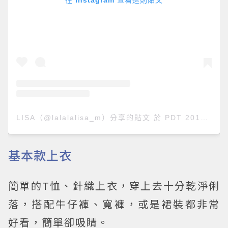
在 Instagram 查看這則貼文
LISA（@lalalalisa_m）分享的貼文
於
PDT 2018 年 9月 月 15 日 上午 9:10
基本款上衣
簡單的T恤、針織上衣，穿上去十分乾淨俐
落，搭配牛仔褲、寬褲，或是裙裝都非常
好看，簡單卻吸睛。