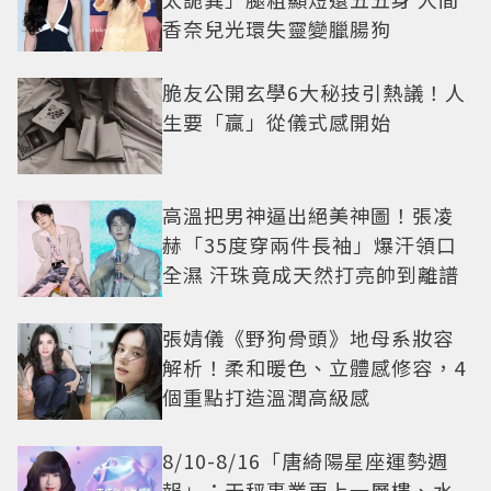
香奈兒光環失靈變臘腸狗
脆友公開玄學6大秘技引熱議！人
生要「贏」從儀式感開始
高溫把男神逼出絕美神圖！張凌
赫「35度穿兩件長袖」爆汗領口
全濕 汗珠竟成天然打亮帥到離譜
張婧儀《野狗骨頭》地母系妝容
解析！柔和暖色、立體感修容，4
個重點打造溫潤高級感
8/10-8/16「唐綺陽星座運勢週
報」：天秤事業更上一層樓、水