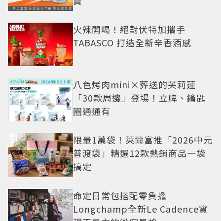
賣
火辣開喝！絕對伏特加攜手
TABASCO 打造全新辛香酒感
八色烤肉mini×葬送的芙莉蓮
「30款周邊」登場！立牌、鑰匙
圈通通有
限量1萬袋！萊爾富推「2026中元
普渡袋」精選12款熱銷商品一袋
搞定
命定日常包搭配零負擔
Longchamp全新Le Cadence實