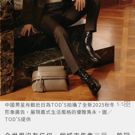
中國男星肖戰近日為TOD'S拍攝了全新2025秋冬
5
/
5
形象廣告，展現義式生活風格的優雅雋永。圖／
TOD'S提供