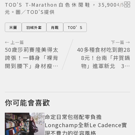
TOD'S T-Marathon白色休閒鞋，35,900
4
/
5
元。圖／TOD'S提供
米蘭
羽絨外套
肖戰
TOD’S
← 上一篇
下一篇 →
50歲莎莉賽隆美得太
40多種食材吃到飽28
誇張！一轉身「裸背
8元！台南「井賀鍋
開到腰下」身材瘦到
物」進軍新北 3人
0死角 逆天狀態根本
同行送肉盤
不像年過半百
你可能會喜歡
命定日常包搭配零負擔
Longchamp全新Le Cadence實
現不費力的從容風格