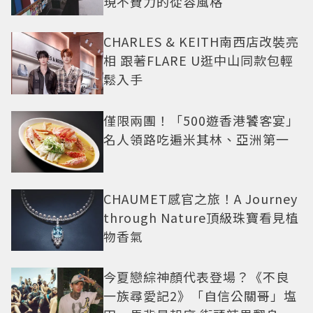
現不費力的從容風格
CHARLES & KEITH南西店改裝亮
相 跟著FLARE U逛中山同款包輕
鬆入手
僅限兩團！「500遊香港饕客宴」
名人領路吃遍米其林、亞洲第一
CHAUMET感官之旅！A Journey
through Nature頂級珠寶看見植
物香氣
今夏戀綜神顏代表登場？《不良
一族尋愛記2》「自信公關哥」塩