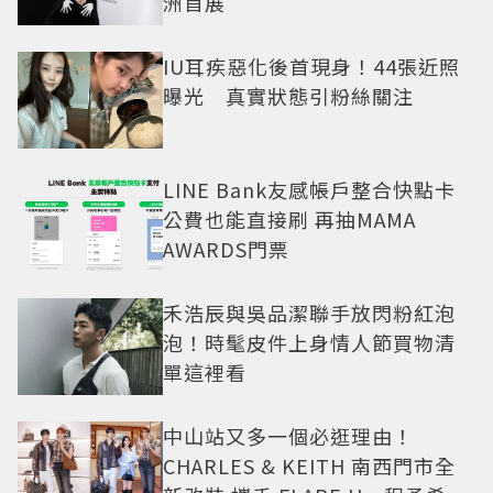
洲首展
IU耳疾惡化後首現身！44張近照
曝光 真實狀態引粉絲關注
LINE Bank友感帳戶整合快點卡
公費也能直接刷 再抽MAMA
AWARDS門票
禾浩辰與吳品潔聯手放閃粉紅泡
泡！時髦皮件上身情人節買物清
單這裡看
中山站又多一個必逛理由！
CHARLES & KEITH 南西門市全