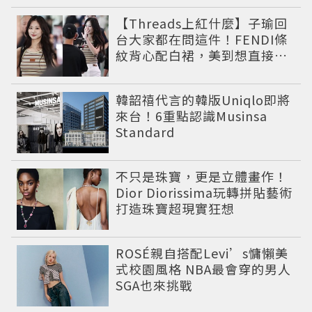
【Threads上紅什麼】子瑜回
台大家都在問這件！FENDI條
紋背心配白裙，美到想直接複
製
韓韶禧代言的韓版Uniqlo即將
來台！6重點認識Musinsa
Standard
不只是珠寶，更是立體畫作！
Dior Diorissima玩轉拼貼藝術
打造珠寶超現實狂想
ROSÉ親自搭配Levi’s慵懶美
式校園風格 NBA最會穿的男人
SGA也來挑戰