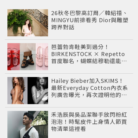
26秋冬巴黎高訂周／韓紹禧、
MINGYU前排看秀 Dior與雕塑
跨界對話
芭蕾勃肯鞋美到過分！
BIRKENSTOCK × Repetto
首度聯名，蝴蝶結穆勒還能綁
緞帶
Hailey Bieber加入SKIMS！
最新Everyday Cotton內衣系
列廣告曝光，再次證明他的帶
貨力
禾浩辰與吳品潔聯手放閃粉紅
泡泡！時髦皮件上身情人節買
物清單這裡看