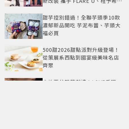
新改裝 攜手 FLARE U、程予希演
繹秋季時尚
甜芋控別錯過！全聯芋頭季10款
濃郁新品開吃 芋泥布蕾、芋頭大
福必買
500甜2026甜點派對升級登場！
從策展系西點到國宴級美味名店
齊聚
卡地亞父親節獻禮！LOVE手環、
Tank腕表 摩登新意演繹永不退流
行經典
18億也救不了打工人體質？李浚
赫「爽中樂透頭獎」財富自由照