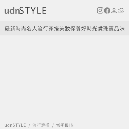
最新
時尚名人
流行穿搭
美妝保養
好時光
賞珠寶
品味
udnSTYLE
流行穿搭
當季最IN