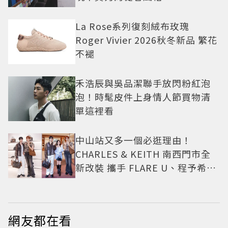
La Rose系列復刻絨布玫瑰
Roger Vivier 2026秋冬新品 繁花
不褪
禾浩辰與吳品潔聯手放閃粉紅泡
泡！時髦皮件上身情人節買物清
單這裡看
中山站又多一個必逛理由！
CHARLES & KEITH 南西門市全
新改裝 攜手 FLARE U、程予希演
繹秋季時尚
網友都在看