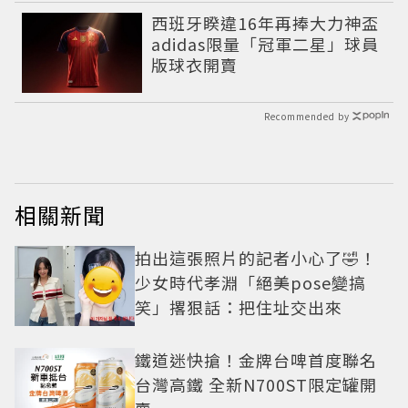
西班牙睽違16年再捧大力神盃
adidas限量「冠軍二星」球員
版球衣開賣
Recommended by
相關新聞
拍出這張照片的記者小心了🤣！
少女時代孝淵「絕美pose變搞
笑」撂狠話：把住址交出來
鐵道迷快搶！金牌台啤首度聯名
台灣高鐵 全新N700ST限定罐開