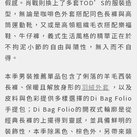
假感。肖戰則換上了多套TOD’S的服裝造
型，無論是咖啡色外套搭配同色長褲與高
筒運動靴，又或是高領粗織毛衣搭配樂福
鞋、牛仔褲，義式生活風格的精華正在於
不拘泥小節的自由與隨性，無入而不自
得。
本季男裝推薦單品包含了俐落的羊毛西裝
長褲、保暖且解放身形的
羽絨外套
，以及
皮料與色彩提供多樣選擇的Di Bag Folio
手提包；Di Bag Folio的開衩式輪廓是從
經典長褲的上擺得到靈感，並具備鮮明的
裝飾性，本季除黑色、棕色外，另帶來類