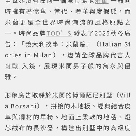
全世界沒有任何一個城市能像
米蘭
一般同
時擁有著懷舊、當代、奢華與度假感，而
米蘭更是全世界時尚潮流的風格原點之
一。時尚品牌
TOD’S
發表了2025秋冬廣
告：「義大利故事：米蘭篇」（Italian St
ories in Milan），邀請全球品牌代言人
肖戰
入鏡，展現米蘭男子般的雋永與優
雅。
形象廣告取靜於米蘭的博爾薩尼別墅（Vill
a Borsani），拼接的木地板、經典結合皮
革與鋼材的單椅、地面上柔軟的地毯、燈
芯絨布的長沙發，構建出別墅中的高級度