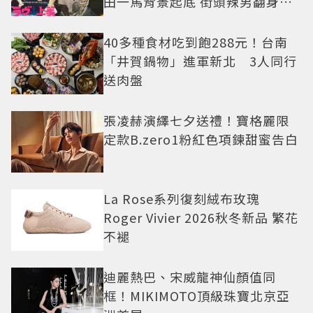
田一馬背景起底 街頭辣男翻身當
老闆
40多種食材吃到飽288元！台南
「井賀鍋物」進軍新北 3人同行
送肉盤
張凌赫演繹七夕送禮！寶格麗限
定款B.zero1粉紅色項鍊甜蜜告白
La Rose系列復刻絨布玫瑰
Roger Vivier 2026秋冬新品 繁花
不褪
迪麗熱巴、宋威龍神仙顏值同
框！MIKIMOTO頂級珠寶北京亞