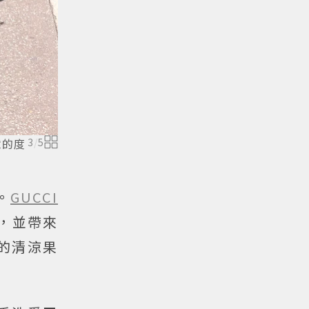
意的度
3
/
5
。
GUCCI
寫，並帶來
透的清涼果