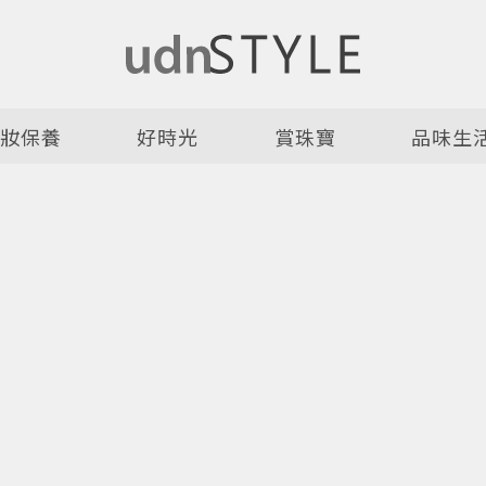
美妝保養
好時光
賞珠寶
品味生