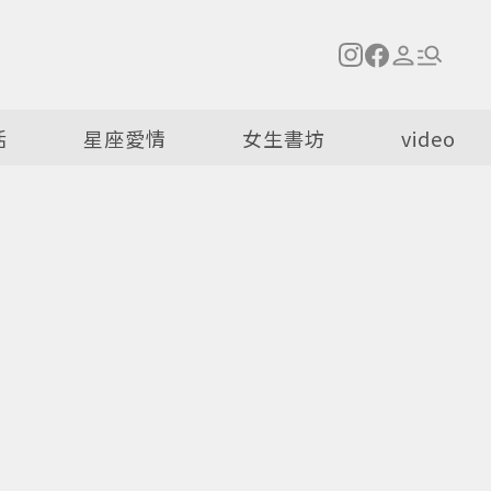
活
星座愛情
女生書坊
video