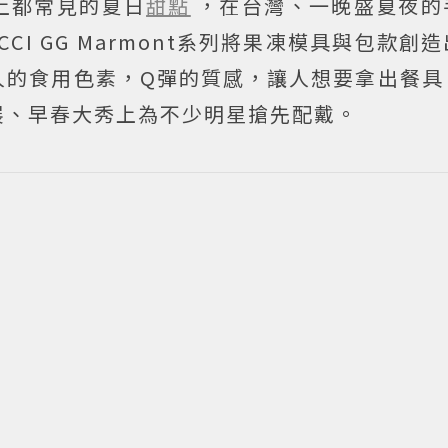
上都常見的夏日
甜點
，在台灣、一晚盛夏夜的
I GG Marmont系列將果凍模具與包款創
人的食用色素，Q彈的質感，讓人想要拿出餐具
展、早春大秀上為不少明星搶先配戴。