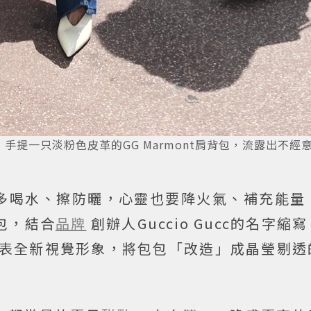
頭，手提一只淡粉色皮革的GG Marmont肩背包，流露出不經
多喝水、擦防曬，心靈也要降火氣、補充能量
包包，結合
品牌
創辦人Guccio Gucc的名字縮
再發表全新視覺形象，將包包「改造」成晶瑩剔
！