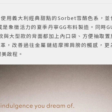
包款皆使用義大利經典甜點的Sorbet雪酪色系，
，又或是象徵活力的夏季丹寧GG布料製造。同時G
款與大型款的背面都加上內口袋、方便抽取置
皮革，改善過往金屬鏈結摩擦肩膀的觸感，更
甜美啟程。