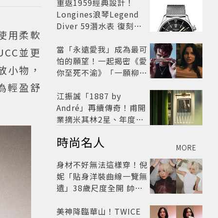
開
重返1959經典設計！
Longines浪琴Legend
Diver 59潛水表 復刻懷
並使用柔軟
舊
當「永遠愛我」成為最可
UCC並更
怕的願望！一起揭密《愛
放小物，
你至死不渝》「一願柳」
背後的失控愛情與爆紅之
為輕盈舒
路
江振誠「1887 by
André」再續傳奇！甫開
業摘米其林2星、年度開
業大獎
時尚名人
MORE
身材不好無法這樣穿！倪
妮「貼身洋裝曲線一覽無
遺」38歲尺度全開 帥氣
又火辣散發獨特魅力
美神降臨華山！TWICE