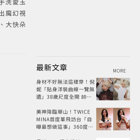
手洗愛玉
造出魔幻視
、大快朵
最新文章
MORE
身材不好無法這樣穿！倪
妮「貼身洋裝曲線一覽無
遺」38歲尺度全開 帥氣
又火辣散發獨特魅力
美神降臨華山！TWICE
MINA首度單飛訪台「自
曝最想做這事」360度0
死角美貌保養祕訣一次公