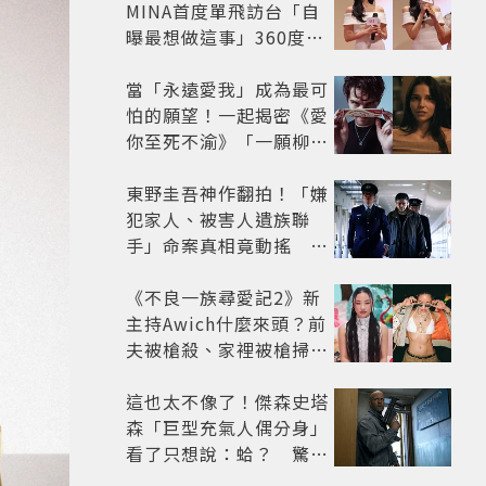
MINA首度單飛訪台「自
曝最想做這事」360度0
死角美貌保養祕訣一次公
開
當「永遠愛我」成為最可
怕的願望！一起揭密《愛
你至死不渝》「一願柳」
背後的失控愛情與爆紅之
路
東野圭吾神作翻拍！「嫌
犯家人、被害人遺族聯
手」命案真相竟動搖
《天使與蝙蝠》超越懸疑
框架展開
《不良一族尋愛記2》新
主持Awich什麼來頭？前
夫被槍殺、家裡被槍掃射
人生經歷比參演者還抓
馬！
這也太不像了！傑森史塔
森「巨型充氣人偶分身」
看了只想說：蛤？ 驚喜
連本尊都吐槽