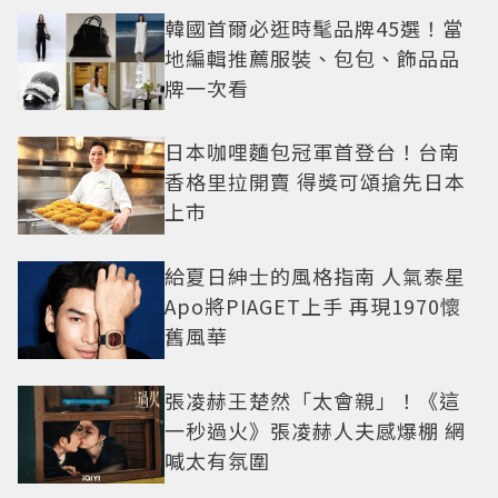
韓國首爾必逛時髦品牌45選！當
地編輯推薦服裝、包包、飾品品
牌一次看
日本咖哩麵包冠軍首登台！台南
香格里拉開賣 得獎可頌搶先日本
上市
給夏日紳士的風格指南 人氣泰星
Apo將PIAGET上手 再現1970懷
舊風華
張凌赫王楚然「太會親」！《這
一秒過火》張凌赫人夫感爆棚 網
喊太有氛圍