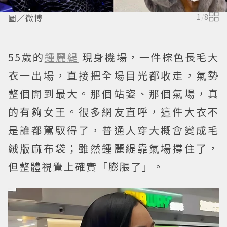
圖／微博
1
/
8
55歲的
鍾麗緹
現身機場，一件棕色長毛大
衣一出場，直接把全場目光都收走，氣勢
整個開到最大。那個站姿、那個氣場，真
的有夠女王。很多網友直呼，這件大衣不
是誰都駕馭得了，普通人穿大概會變成毛
絨版麻布袋；雖然鍾麗緹靠氣場撐住了，
但整體視覺上確實「膨脹了」。