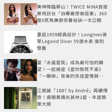
美神降臨華山！TWICE MINA首度
單飛訪台「自曝最想做這事」360
度0死角美貌保養祕訣一次公開
重返1959經典設計！Longines浪
琴Legend Diver 59潛水表 復刻
懷舊
當「永遠愛我」成為最可怕的願
望！一起揭密《愛你致死不渝》
「一願柳」背後的失控愛情與爆
紅之路
江振誠「1887 by André」再續傳
奇！甫開業摘米其林2星、年度開
業大獎