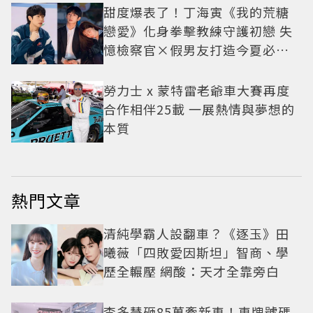
甜度爆表了！丁海寅《我的荒糖
戀愛》化身拳擊教練守護初戀 失
憶檢察官×假男友打造今夏必看
小甜劇
勞力士 x 蒙特雷老爺車大賽再度
合作相伴25載 一展熱情與夢想的
本質
熱門文章
清純學霸人設翻車？《逐玉》田
曦薇「四敗愛因斯坦」智商、學
歷全輾壓 網酸：天才全靠旁白
李多慧砸85萬牽新車！車牌號碼