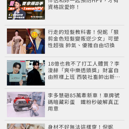
資格說愛妳！
行走的短髮教科書！倪妮「狠
剪金色短髮變叛逆少女」可塑
性超強 帥氣、優雅自由切換
18億也救不了打工人體質？李
浚赫「爽中樂透頭獎」財富自
由照樣上班 西裝社畜帥出新高
度
李多慧砸85萬牽新車！車牌號
碼暗藏彩蛋 鐵粉秒破解真正
用意
身材不好無法這樣穿！倪妮