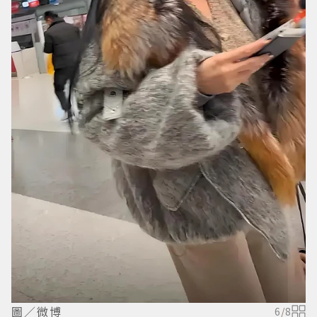
圖／微博
6
/
8