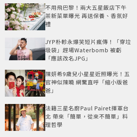
不用飛巴黎！兩大五星飯店下午
茶新菜單曝光 再送保養、香氛好
禮
JYP朴軫永爆笑短片瘋傳！「穿垃
圾袋」趕場Waterbomb 被虧
「應該改名JPG」
陳妍希9歲兒小星星近照曝光！五
官神似陳曉 網驚直呼「縮小版爸
爸」
法籍三星名廚Paul Pairet揮軍台
北 帶來「簡單，從來不簡單」料
理哲學