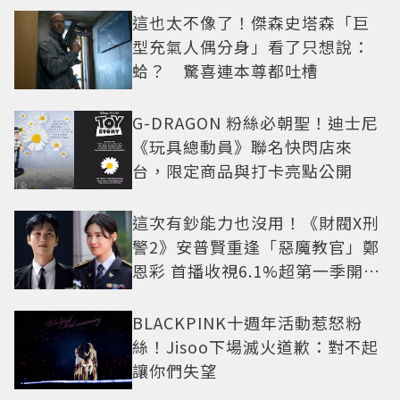
這也太不像了！傑森史塔森「巨
型充氣人偶分身」看了只想說：
蛤？ 驚喜連本尊都吐槽
G-DRAGON 粉絲必朝聖！迪士尼
《玩具總動員》聯名快閃店來
台，限定商品與打卡亮點公開
這次有鈔能力也沒用！《財閥X刑
警2》安普賢重逢「惡魔教官」鄭
恩彩 首播收視6.1%超第一季開紅
盤
BLACKPINK十週年活動惹怒粉
絲！Jisoo下場滅火道歉：對不起
讓你們失望