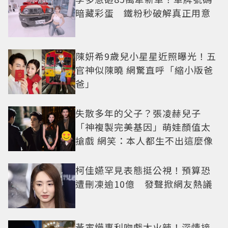
暗藏彩蛋 鐵粉秒破解真正用意
陳妍希9歲兒小星星近照曝光！五
官神似陳曉 網驚直呼「縮小版爸
爸」
失散多年的父子？張凌赫兒子
「神複製完美基因」萌娃顏值太
搶戲 網笑：本人都生不出這麼像
柯佳嬿罕見表態挺公視！預算恐
遭刪凍逾10億 發聲掀網友熱議
黃寅燁惠利吻戲太火辣！深情接