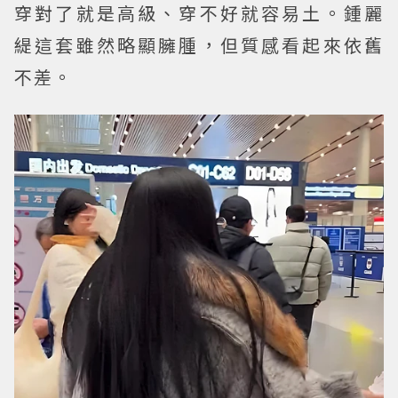
穿對了就是高級、穿不好就容易土。鍾麗
緹這套雖然略顯臃腫，但質感看起來依舊
不差。