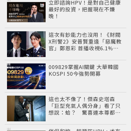
PR
立即諮詢HPV！是對自己健康
最好的投資，把握現在不嫌
晚！
這次有鈔能力也沒用！《財閥
X刑警2》安普賢重逢「惡魔教
官」鄭恩彩 首播收視6.1%超
第一季開紅盤
PR
009829掌握AI關鍵 大華韓國
KOSPI 50今強勢開募
這也太不像了！傑森史塔森
「巨型充氣人偶分身」看了只
想說：蛤？ 驚喜連本尊都吐
槽
PR
伴侶和妳一起預防HPV，才有