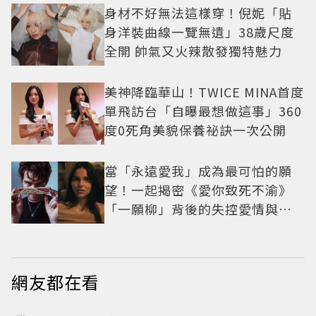
身材不好無法這樣穿！倪妮「貼
身洋裝曲線一覽無遺」38歲尺度
全開 帥氣又火辣散發獨特魅力
美神降臨華山！TWICE MINA首度
單飛訪台「自曝最想做這事」360
度0死角美貌保養祕訣一次公開
當「永遠愛我」成為最可怕的願
望！一起揭密《愛你致死不渝》
「一願柳」背後的失控愛情與爆
紅之路
網友都在看