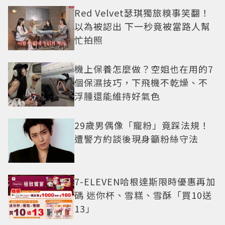
Red Velvet瑟琪獨旅糗事笑翻！
以為被認出 下一秒竟被當路人幫
忙拍照
機上保養怎麼做？空姐也在用的7
個保濕技巧，下飛機不乾燥、不
浮腫還能維持好氣色
29歲男偶像「寵粉」竟踩法規！
遭警方約談後現身籲粉絲守法
7-ELEVEN哈根達斯限時優惠再加
碼 迷你杯、雪糕、雪酥「買10送
13」