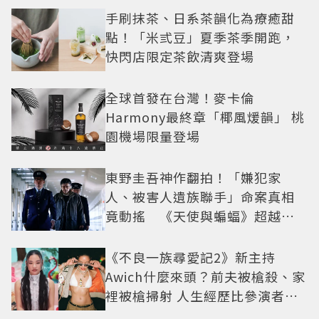
手刷抹茶、日系茶韻化為療癒甜
點！「米弎豆」夏季茶季開跑，
快閃店限定茶飲清爽登場
全球首發在台灣！麥卡倫
Harmony最終章「椰風煖韻」 桃
園機場限量登場
東野圭吾神作翻拍！「嫌犯家
人、被害人遺族聯手」命案真相
竟動搖 《天使與蝙蝠》超越懸
疑框架展開
《不良一族尋愛記2》新主持
Awich什麼來頭？前夫被槍殺、家
裡被槍掃射 人生經歷比參演者還
抓馬！