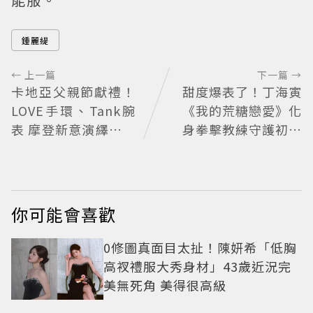
鍾麗緹
← 上一篇
下一篇 →
卡地亞父親節獻禮！
甜度爆表了！丁海寅
LOVE手環、Tank腕
《我的荒糖戀愛》化
表 摩登新意演繹永不
身拳擊教練守護初戀
退流行經典
失憶檢察官×假男友
打造今夏必看小甜劇
你可能會喜歡
0修圖真面目太扯！陳妍希「低胸
高衩禮服大秀身材」43歲近況完
美無死角 美得很高級