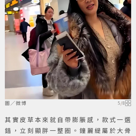
圖／微博
5
/
8
其實皮草本來就自帶膨脹感，款式一選
錯，立刻顯胖一整圈。鐘麗緹屬於大骨