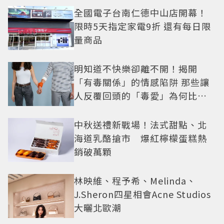
全國電子台南仁德中山店開幕！
限時5天指定家電9折 還有每日限
量商品
明知道不快樂卻離不開！揭開
「有毒關係」的情感陷阱 那些讓
人反覆回頭的「毒愛」為何比菸
還難戒？
中秋送禮新戰場！法式甜點、北
海道乳酪搶市 爆紅檸檬蛋糕熱
銷破萬顆
林映維、程予希、Melinda、
J.Sheron四星相會Acne Studios
大曬北歐潮