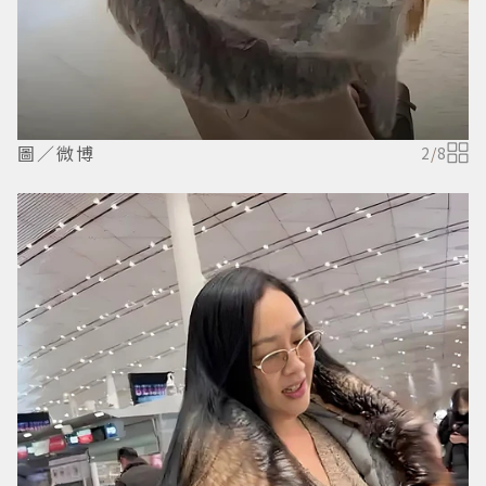
圖／微博
2
/
8