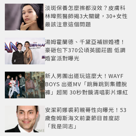
淡斑保養怎麼擦都沒效？皮膚科
林暐熙醫師揭3大關鍵，30+女性
最該注意這個問題
湯姆霍蘭德、千黛亞補辦婚禮！
豪砸包下370公頃英國莊園 低調
婚宴派對曝光
新人男團出道玩這麼大！WAYF
BOYS 出道MV「跳舞跳到集體脫
褲」超鬧 30秒對鏡清唱影片爆紅
安潔莉娜裘莉親哥性向曝光！53
歲詹姆斯海文前妻節目首度認
「我是同志」