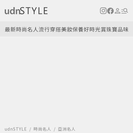
最新
時尚名人
流行穿搭
美妝保養
好時光
賞珠寶
品味
udnSTYLE
時尚名人
亞洲名人