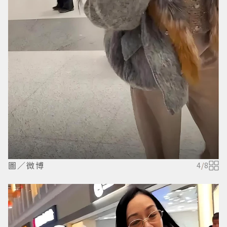
圖／微博
4
/
8