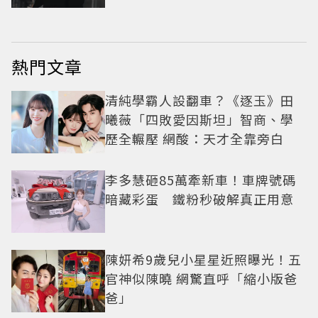
熱門文章
清純學霸人設翻車？《逐玉》田
曦薇「四敗愛因斯坦」智商、學
歷全輾壓 網酸：天才全靠旁白
李多慧砸85萬牽新車！車牌號碼
暗藏彩蛋 鐵粉秒破解真正用意
陳妍希9歲兒小星星近照曝光！五
官神似陳曉 網驚直呼「縮小版爸
爸」