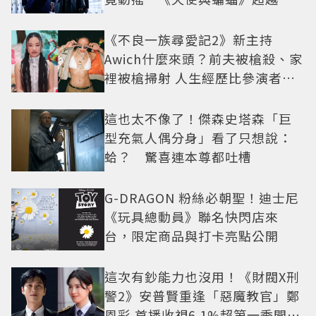
疑框架展開
《不良一族尋愛記2》新主持
Awich什麼來頭？前夫被槍殺、家
裡被槍掃射 人生經歷比參演者還
抓馬！
這也太不像了！傑森史塔森「巨
型充氣人偶分身」看了只想說：
蛤？ 驚喜連本尊都吐槽
G-DRAGON 粉絲必朝聖！迪士尼
《玩具總動員》聯名快閃店來
台，限定商品與打卡亮點公開
這次有鈔能力也沒用！《財閥X刑
警2》安普賢重逢「惡魔教官」鄭
恩彩 首播收視6.1%超第一季開紅