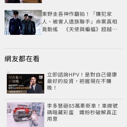
紅之路
東野圭吾神作翻拍！「嫌犯家
人、被害人遺族聯手」命案真相
竟動搖 《天使與蝙蝠》超越懸
疑框架展開
網友都在看
PR
立即諮詢HPV！是對自己健康
最好的投資，把握現在不嫌
晚！
李多慧砸85萬牽新車！車牌號
碼暗藏彩蛋 鐵粉秒破解真正
用意