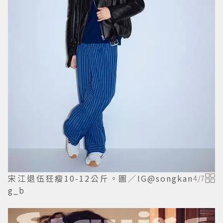
宋江退伍狂瘦10-12公斤。圖／IG@songkan
4
/
7
g_b