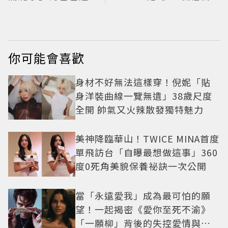
歡樂祝福
哥」塩田一馬背景起
底 街頭辣男翻身當老
闆
你可能會喜歡
身材不好無法這樣穿！倪妮「貼
身洋裝曲線一覽無遺」38歲尺度
全開 帥氣又火辣散發獨特魅力
美神降臨華山！TWICE MINA首度
單飛訪台「自曝最想做這事」360
度0死角美貌保養祕訣一次公開
當「永遠愛我」成為最可怕的願
望！一起揭密《愛你至死不渝》
「一願柳」背後的失控愛情與爆