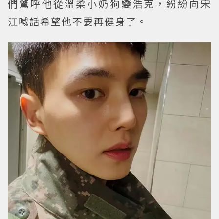
們驚呼他從溫柔小奶狗變浩克，紛紛向宋
江喊話希望他不要再健身了。