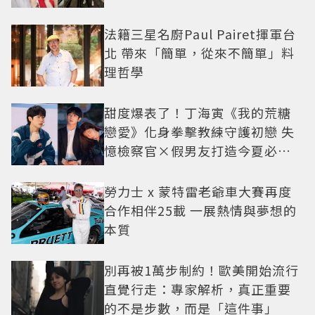
法籍三星名廚Paul Pairet揮軍台
北 帶來「簡單，從來不簡單」料
理哲學
甜度爆表了！丁海寅《我的荒糖
戀愛》化身拳擊教練守護初戀 失
憶檢察官×假男友打造今夏必看
小甜劇
勞力士 x 蒙特雷老爺車大賽再度
合作相伴25載 一展熱情與夢想的
本質
別再被1萬步制約！歐美開始流行
直覺行走：專家解析，真正重要
的不是步數，而是「這件事」