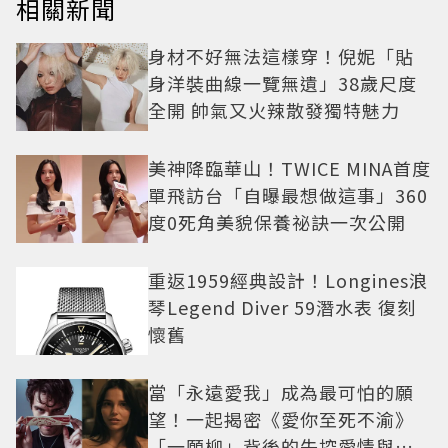
相關新聞
身材不好無法這樣穿！倪妮「貼
身洋裝曲線一覽無遺」38歲尺度
全開 帥氣又火辣散發獨特魅力
美神降臨華山！TWICE MINA首度
單飛訪台「自曝最想做這事」360
度0死角美貌保養祕訣一次公開
重返1959經典設計！Longines浪
琴Legend Diver 59潛水表 復刻
懷舊
當「永遠愛我」成為最可怕的願
望！一起揭密《愛你至死不渝》
「一願柳」背後的失控愛情與爆