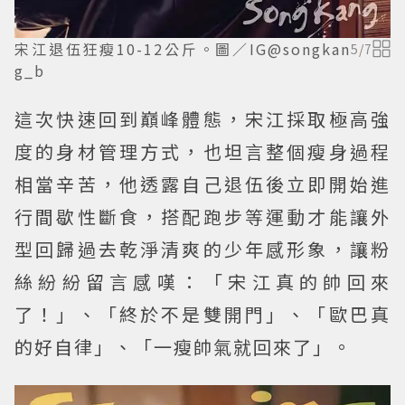
宋江退伍狂瘦10-12公斤。圖／IG@songkan
5
/
7
g_b
這次快速回到巔峰體態，宋江採取極高強
度的身材管理方式，也坦言整個瘦身過程
相當辛苦，他透露自己退伍後立即開始進
行間歇性斷食，搭配跑步等運動才能讓外
型回歸過去乾淨清爽的少年感形象，讓粉
絲紛紛留言感嘆：「宋江真的帥回來
了！」、「終於不是雙開門」、「歐巴真
的好自律」、「一瘦帥氣就回來了」。