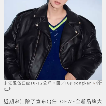
宋江退伍狂瘦10-12公斤。圖／IG@songkan
3
/
7
g_b
近期宋江除了宣布出任LOEWE全新品牌大