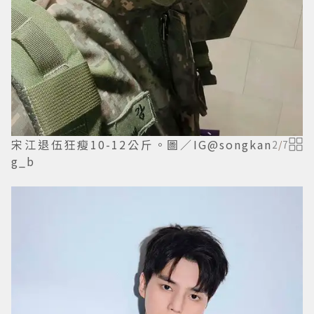
宋江退伍狂瘦10-12公斤。圖／IG@songkan
2
/
7
g_b