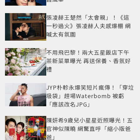
張凌赫王楚然「太會親」！《這
一秒過火》張凌赫人夫感爆棚 網
喊太有氛圍
不用飛巴黎！兩大五星飯店下午
茶新菜單曝光 再送保養、香氛好
禮
JYP朴軫永爆笑短片瘋傳！「穿垃
圾袋」趕場Waterbomb 被虧
「應該改名JPG」
陳妍希9歲兒小星星近照曝光！五
官神似陳曉 網驚直呼「縮小版爸
爸」