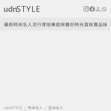
最新
時尚名人
流行穿搭
美妝保養
好時光
賞珠寶
品味
udnSTYLE
時尚名人
亞洲名人