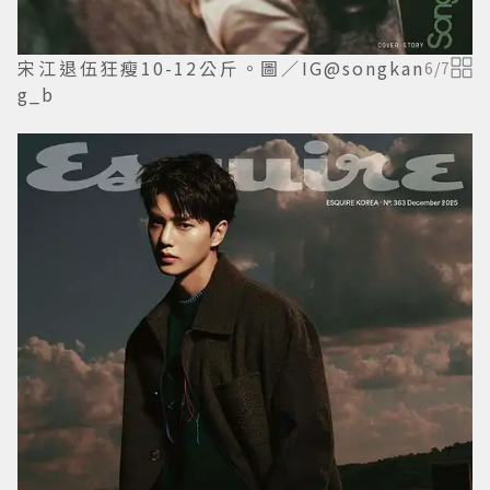
宋江退伍狂瘦10-12公斤。圖／IG@songkan
6
/
7
g_b