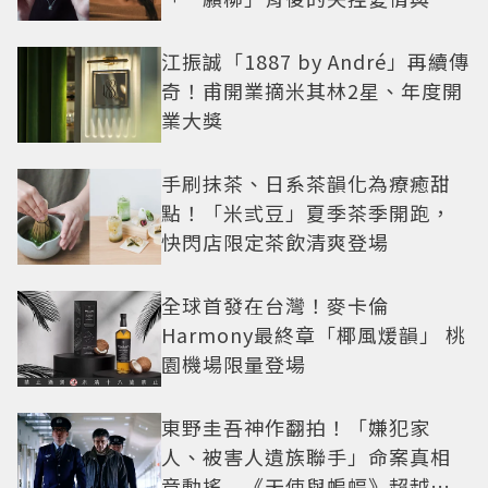
紅之路
江振誠「1887 by André」再續傳
奇！甫開業摘米其林2星、年度開
業大獎
手刷抹茶、日系茶韻化為療癒甜
點！「米弎豆」夏季茶季開跑，
快閃店限定茶飲清爽登場
全球首發在台灣！麥卡倫
Harmony最終章「椰風煖韻」 桃
園機場限量登場
東野圭吾神作翻拍！「嫌犯家
人、被害人遺族聯手」命案真相
竟動搖 《天使與蝙蝠》超越懸