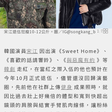
宋江退伍狂瘦10-12公斤。圖／IG@songkang_b
1
/
7
韓國演員
宋江
因出演《Sweet Home》、
《喜歡的話請響鈴》、《
與惡魔有約
》等
韓劇
走紅，在當紅之際入伍的他也預計在
今年10月正式退伍 ，儘管還沒回歸演藝
圈，先前他在社群上傳
健身
成果照時，就
因比過去壯上好幾倍的體型和寬到快超出
鏡頭的肩膀與結實手臂肌肉線條，讓粉絲