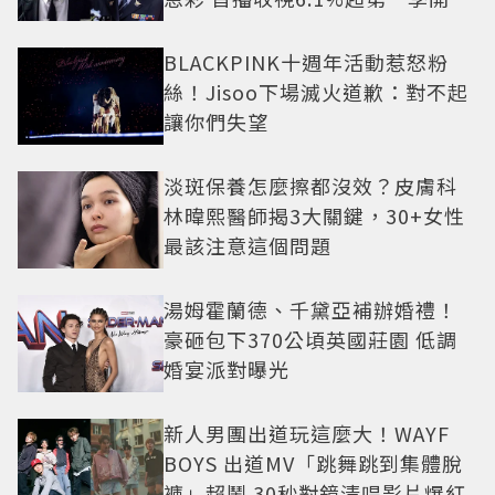
盤
BLACKPINK十週年活動惹怒粉
絲！Jisoo下場滅火道歉：對不起
讓你們失望
淡斑保養怎麼擦都沒效？皮膚科
林暐熙醫師揭3大關鍵，30+女性
最該注意這個問題
湯姆霍蘭德、千黛亞補辦婚禮！
豪砸包下370公頃英國莊園 低調
婚宴派對曝光
新人男團出道玩這麼大！WAYF
BOYS 出道MV「跳舞跳到集體脫
褲」超鬧 30秒對鏡清唱影片爆紅