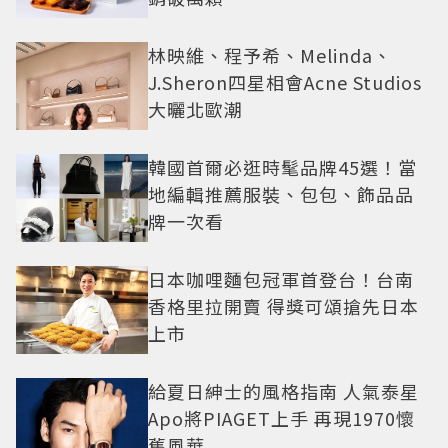
林映維、程予希、Melinda、
J.Sheron四星相會Acne Studios
大曬北歐潮
韓國首爾必逛時髦品牌45選！當
地編輯推薦服裝、包包、飾品品
牌一次看
日本咖哩麵包冠軍首登台！台南
香格里拉開賣 得獎可頌搶先日本
上市
給夏日紳士的風格指南 人氣泰星
Apo將PIAGET上手 再現1970懷
舊風華