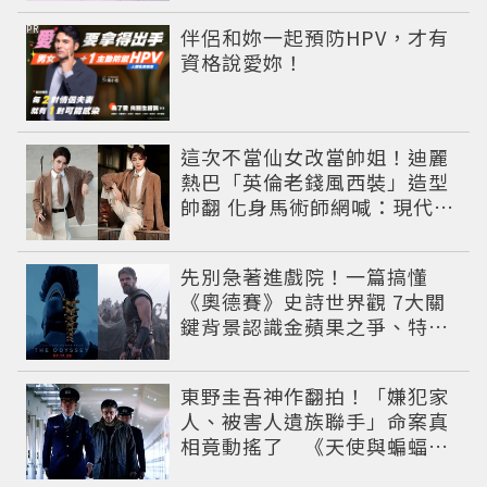
PR
伴侶和妳一起預防HPV，才有
資格說愛妳！
這次不當仙女改當帥姐！迪麗
熱巴「英倫老錢風西裝」造型
帥翻 化身馬術師網喊：現代版
李長歌
先別急著進戲院！一篇搞懂
《奧德賽》史詩世界觀 7大關
鍵背景認識金蘋果之爭、特洛
伊戰爭與英雄悲劇
東野圭吾神作翻拍！「嫌犯家
人、被害人遺族聯手」命案真
相竟動搖了 《天使與蝙蝠》
超越懸疑框架展開