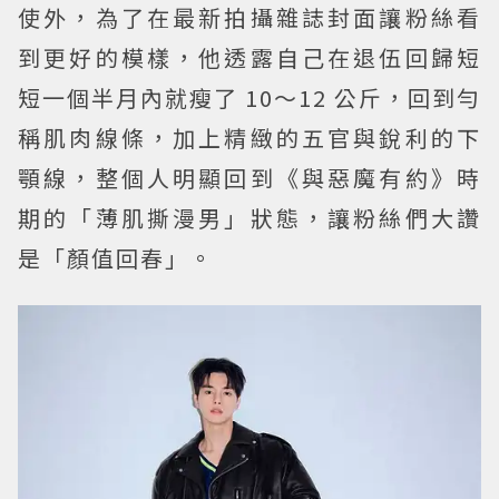
使外，為了在最新拍攝雜誌封面讓粉絲看
到更好的模樣，他透露自己在退伍回歸短
短一個半月內就瘦了 10～12 公斤，回到勻
稱肌肉線條，加上精緻的五官與銳利的下
顎線，整個人明顯回到《與惡魔有約》時
期的「薄肌撕漫男」狀態，讓粉絲們大讚
是「顏值回春」。