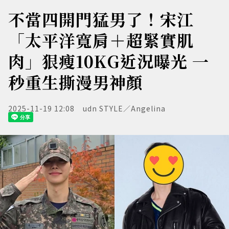
不當四開門猛男了！宋江
「太平洋寬肩＋超緊實肌
肉」狠瘦10KG近況曝光 一
秒重生撕漫男神顏
2025-11-19 12:08
udn STYLE／Angelina