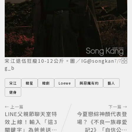
宋江退伍狂瘦10-12公斤。圖／IG@songkan
7
/
7
g_b
宋江
韓星
韓劇
Loewe
與惡魔有約
藝人
健身
← 上一篇
下一篇 →
LINE父親節聊天室特
今夏戀綜神顏代表登
效上線！輸入「這3
場？《不良一族尋愛
關鍵字」為爸爸送上
記2》「自信公關