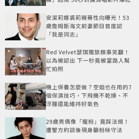
安潔莉娜裘莉親哥性向曝光！53
歲詹姆斯海文前妻節目首度認
「我是同志」
Red Velvet瑟琪獨旅糗事笑翻！
以為被認出 下一秒竟被當路人幫
忙拍照
機上保養怎麼做？空姐也在用的7
個保濕技巧，下飛機不乾燥、不
浮腫還能維持好氣色
29歲男偶像「寵粉」竟踩法規！
遭警方約談後現身籲粉絲守法