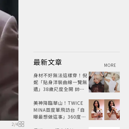
最新文章
MORE
身材不好無法這樣穿！倪
妮「貼身洋裝曲線一覽無
遺」38歲尺度全開 帥氣
又火辣散發獨特魅力
美神降臨華山！TWICE
MINA首度單飛訪台「自
曝最想做這事」360度0
死角美貌保養祕訣一次公
2
/
4