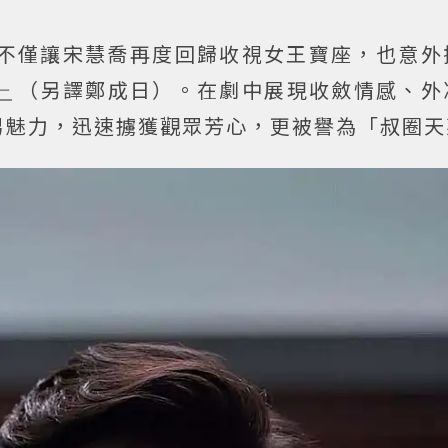
不僅讓宋慧喬再度回歸收視女王寶座，也意外
一
（另譯鄭成日）。在劇中展現收斂情感、外
男魅力，迅速擄獲觀眾芳心，更被譽為「叔圈天