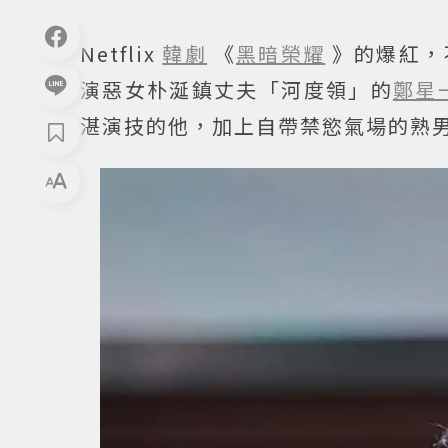
Netflix
韓劇
《
黑暗榮耀
》的爆紅，
演惡女朴涎鎮丈夫「河度領」的
鄭星
湛演技的他，加上自帶禁慾氣場的熟