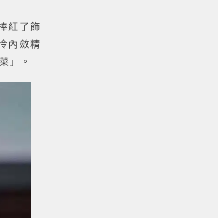
捧紅了飾
冷內斂精
菜」。