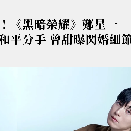
！《黑暗榮耀》鄭星一「
和平分手 曾甜曝閃婚細