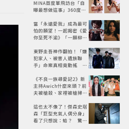
MINA首度單飛訪台「自
曝最想做這事」360度0
死角美貌保養祕訣一次公
開
當「永遠愛我」成為最可
怕的願望！一起揭密《愛
你至死不渝》「一願柳」
背後的失控愛情與爆紅之
路
東野圭吾神作翻拍！「嫌
犯家人、被害人遺族聯
手」命案真相竟動搖
《天使與蝙蝠》超越懸疑
框架展開
《不良一族尋愛記2》新
主持Awich什麼來頭？前
夫被槍殺、家裡被槍掃射
人生經歷比參演者還抓
馬！
這也太不像了！傑森史塔
森「巨型充氣人偶分身」
看了只想說：蛤？ 驚喜
連本尊都吐槽