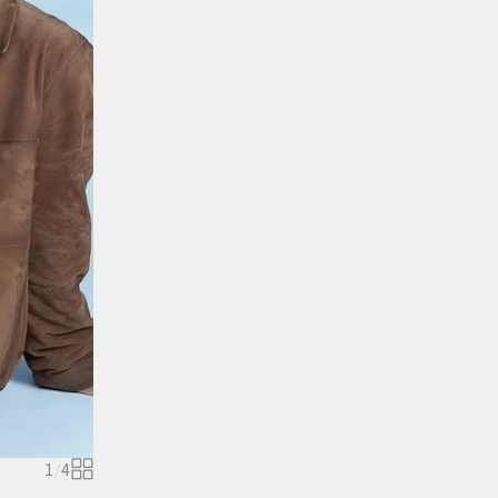
1
/
4