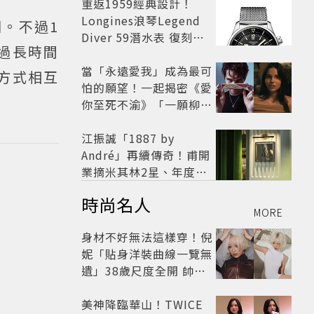
開
重返1959經典設計！
Longines浪琴Legend
。不過1
Diver 59潛水表 復刻懷
過長時間
舊
當「永遠愛我」成為最可
方式相互
怕的願望！一起揭密《愛
你至死不渝》「一願柳」
背後的失控愛情與爆紅之
路
江振誠「1887 by
André」再續傳奇！甫開
業摘米其林2星、年度開
業大獎
時尚名人
MORE
身材不好無法這樣穿！倪
妮「貼身洋裝曲線一覽無
遺」38歲尺度全開 帥氣
又火辣散發獨特魅力
美神降臨華山！TWICE