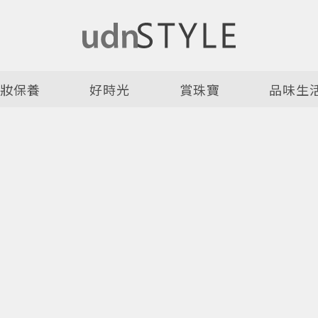
美妝保養
好時光
賞珠寶
品味生