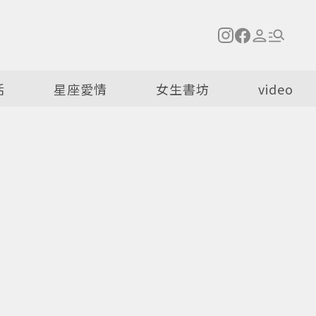
活
星座愛情
女生書坊
video