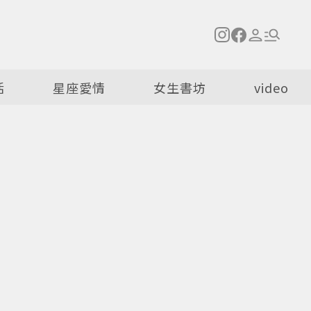
活
星座愛情
女生書坊
video