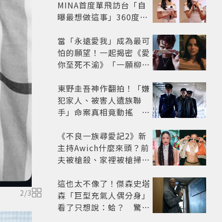
MINA首度單飛訪台「自
曝最想做這事」360度0
死角美貌保養祕訣一次公
開
當「永遠愛我」成為最可
怕的願望！一起揭密《愛
你至死不渝》「一願柳」
背後的失控愛情與爆紅之
路
東野圭吾神作翻拍！「嫌
犯家人、被害人遺族聯
手」命案真相竟動搖
《天使與蝙蝠》超越懸疑
框架展開
《不良一族尋愛記2》新
主持Awich什麼來頭？前
夫被槍殺、家裡被槍掃射
人生經歷比參演者還抓
馬！
這也太不像了！傑森史塔
2
/
3
森「巨型充氣人偶分身」
看了只想說：蛤？ 驚喜
連本尊都吐槽