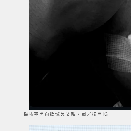
楊祐寧黑白照悼念父親。圖／摘自IG