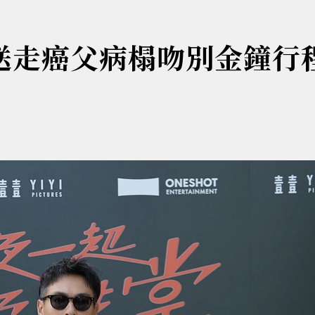
送走癌父病榻吻別金鐘行