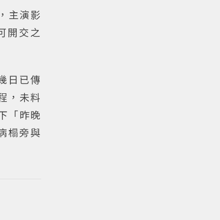
影，主演影
可開交之
。
幾日已傳
程，未料
下「昨晚
病榻旁與