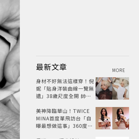
最新文章
MORE
身材不好無法這樣穿！倪
妮「貼身洋裝曲線一覽無
遺」38歲尺度全開 帥氣
又火辣散發獨特魅力
美神降臨華山！TWICE
MINA首度單飛訪台「自
曝最想做這事」360度0
死角美貌保養祕訣一次公