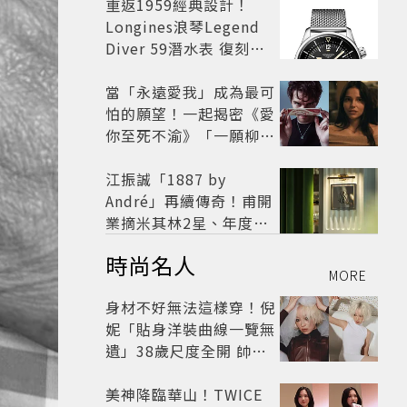
開
重返1959經典設計！
Longines浪琴Legend
Diver 59潛水表 復刻懷
舊
當「永遠愛我」成為最可
怕的願望！一起揭密《愛
你至死不渝》「一願柳」
背後的失控愛情與爆紅之
路
江振誠「1887 by
André」再續傳奇！甫開
業摘米其林2星、年度開
業大獎
時尚名人
MORE
身材不好無法這樣穿！倪
妮「貼身洋裝曲線一覽無
遺」38歲尺度全開 帥氣
又火辣散發獨特魅力
美神降臨華山！TWICE