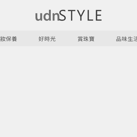
美妝保養
好時光
賞珠寶
品味生