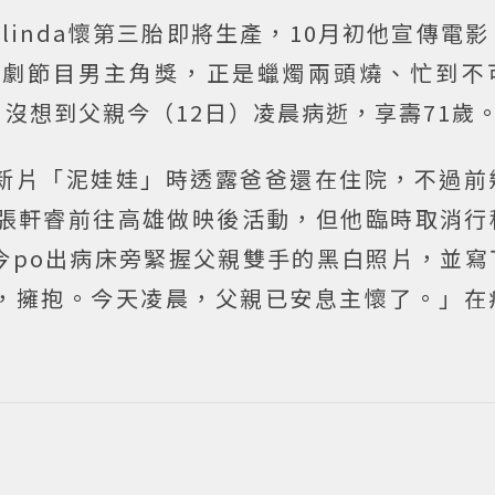
linda懷第三胎即將生產，10月初他宣傳電
戲劇節目男主角獎，正是蠟燭兩頭燒、忙到不
，沒想到父親今（12日）凌晨病逝，享壽71歲
新片「泥娃娃」時透露爸爸還在住院，不過前
與張軒睿前往高雄做映後活動，但他臨時取消行
今po出病床旁緊握父親雙手的黑白照片，並寫
，擁抱。今天凌晨，父親已安息主懷了。」在