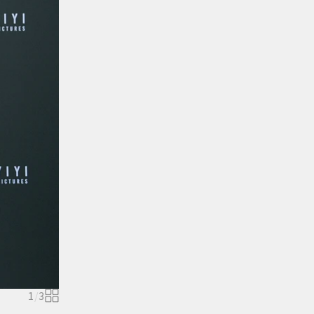
1
/
3