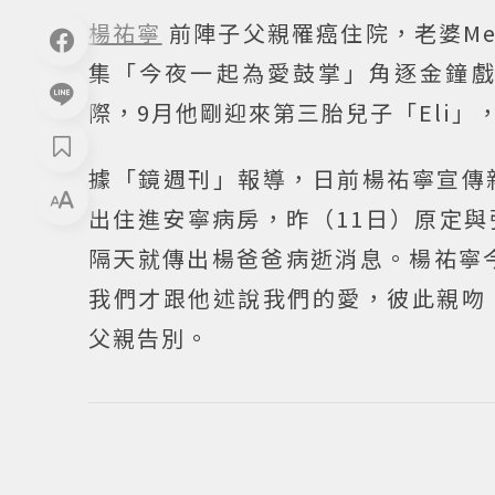
楊祐寧
前陣子父親罹癌住院，老婆Me
集「今夜一起為愛鼓掌」角逐金鐘
際，9月他剛迎來第三胎兒子「Eli」
據「鏡週刊」報導，日前楊祐寧宣傳
出住進安寧病房，昨（11日）原定
隔天就傳出楊爸爸病逝消息。楊祐寧
我們才跟他述說我們的愛，彼此親吻
父親告別。