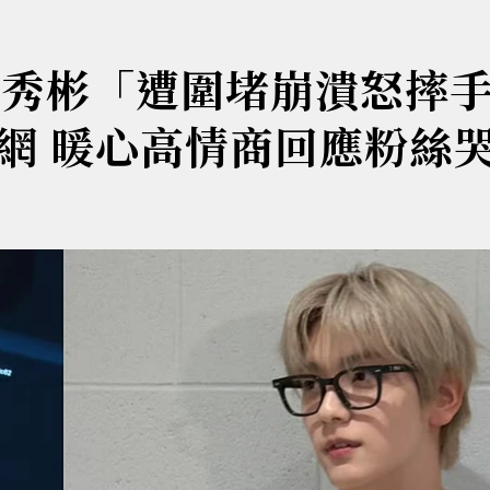
T秀彬「遭圍堵崩潰怒摔
網 暖心高情商回應粉絲