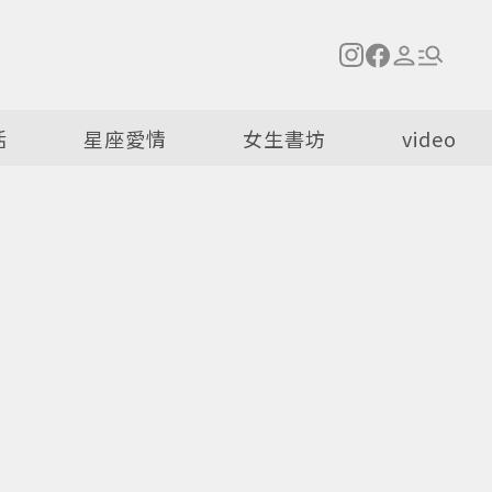
活
星座愛情
女生書坊
video