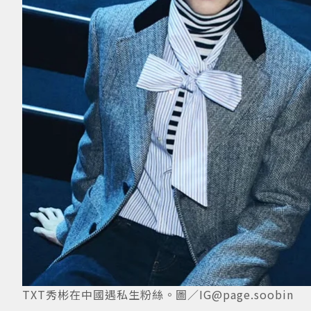
TXT秀彬在中國遇私生粉絲。圖／IG@page.soobin