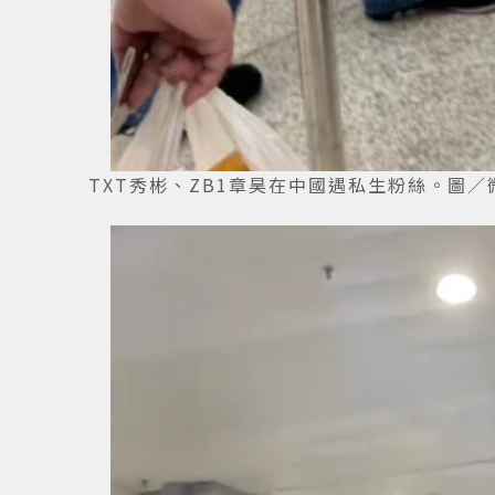
TXT秀彬、ZB1章昊在中國遇私生粉絲。圖／