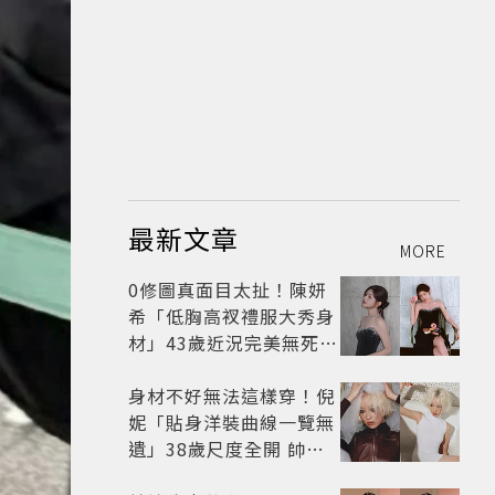
最新文章
MORE
0修圖真面目太扯！陳妍
希「低胸高衩禮服大秀身
材」43歲近況完美無死角
美得很高級
身材不好無法這樣穿！倪
妮「貼身洋裝曲線一覽無
遺」38歲尺度全開 帥氣
又火辣散發獨特魅力