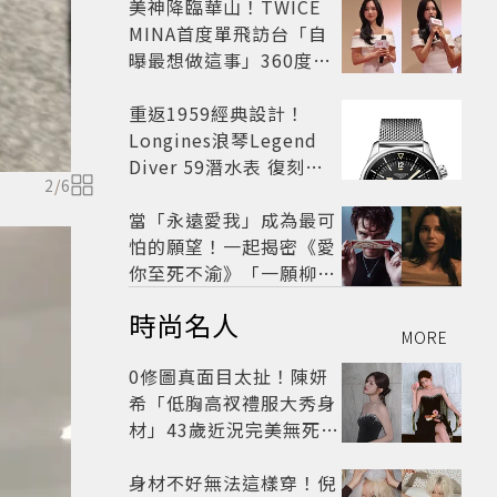
美神降臨華山！TWICE
MINA首度單飛訪台「自
曝最想做這事」360度0
死角美貌保養祕訣一次公
開
重返1959經典設計！
Longines浪琴Legend
Diver 59潛水表 復刻懷
2
/
6
舊
當「永遠愛我」成為最可
怕的願望！一起揭密《愛
你至死不渝》「一願柳」
背後的失控愛情與爆紅之
時尚名人
路
MORE
0修圖真面目太扯！陳妍
希「低胸高衩禮服大秀身
材」43歲近況完美無死角
美得很高級
身材不好無法這樣穿！倪