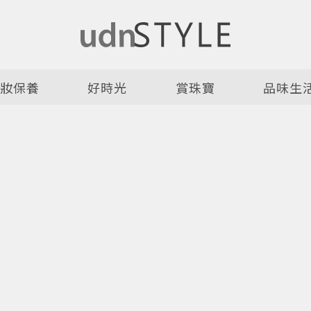
美妝保養
好時光
賞珠寶
品味生