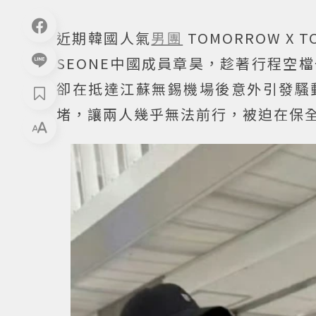
近期韓國人氣
男團
TOMORROW X 
SEONE中國成員章昊，趁著行程空
卻在抵達江蘇無錫機場後意外引發騷
堵，讓兩人幾乎無法前行，被迫在保