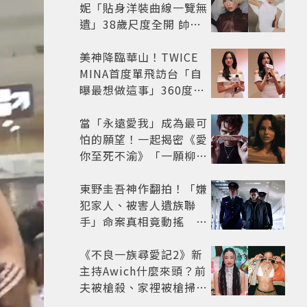
妮「貼身洋裝曲線一覽無
遺」38歲尺度全開 帥氣
又火辣散發獨特魅力
美神降臨華山！TWICE
MINA首度單飛訪台「自
曝最想做這事」360度0
死角美貌保養祕訣一次公
開
當「永遠愛我」成為最可
怕的願望！一起揭密《愛
你至死不渝》「一願柳」
背後的失控愛情與爆紅之
路
東野圭吾神作翻拍！「嫌
犯家人、被害人遺族聯
手」命案真相竟動搖
《天使與蝙蝠》超越懸疑
框架展開
《不良一族尋愛記2》新
主持Awich什麼來頭？前
夫被槍殺、家裡被槍掃射
人生經歷比參演者還抓