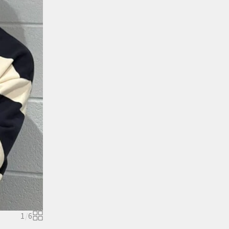
1
/
6