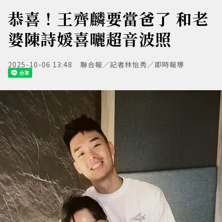
恭喜！王齊麟要當爸了 和老
婆陳詩媛喜曬超音波照
2025-10-06 13:48
聯合報／記者林怡秀／即時報導