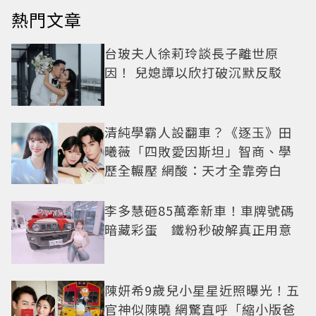
熱門文章
台玻夫人徐莉玲談長子離世原
因！ 兒媳譚以欣打破沉默反駁
清純學霸人設翻車？《逐玉》田
曦薇「四敗愛因斯坦」智商、學
歷全輾壓 網酸：天才全靠旁白
李多慧砸85萬牽新車！車牌號碼
暗藏彩蛋 鐵粉秒破解真正用意
陳妍希9歲兒小星星近照曝光！五
官神似陳曉 網驚直呼「縮小版爸