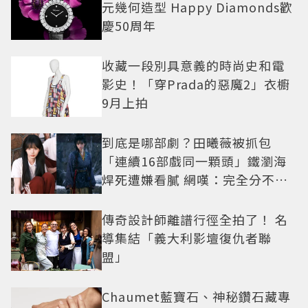
元幾何造型 Happy Diamonds歡
慶50周年
收藏一段別具意義的時尚史和電
影史！「穿Prada的惡魔2」衣櫥
9月上拍
到底是哪部劇？田曦薇被抓包
「連續16部戲同一顆頭」鐵瀏海
焊死遭嫌看膩 網嘆：完全分不出
角色
傳奇設計師離譜行徑全拍了！ 名
導集結「義大利影壇復仇者聯
盟」
Chaumet藍寶石、神秘鑽石藏專