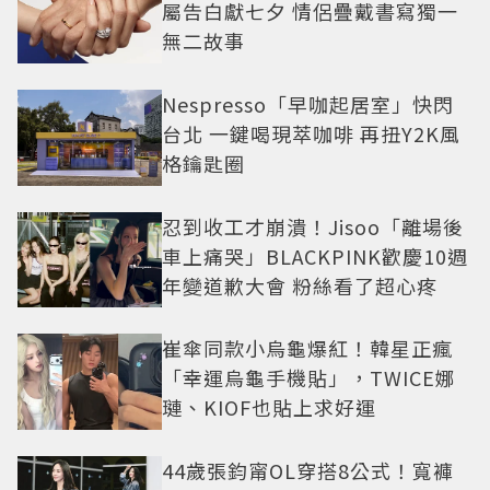
屬告白獻七夕 情侶疊戴書寫獨一
無二故事
Nespresso「早咖起居室」快閃
台北 一鍵喝現萃咖啡 再扭Y2K風
格鑰匙圈
忍到收工才崩潰！Jisoo「離場後
車上痛哭」BLACKPINK歡慶10週
年變道歉大會 粉絲看了超心疼
崔傘同款小烏龜爆紅！韓星正瘋
「幸運烏龜手機貼」，TWICE娜
璉、KIOF也貼上求好運
44歲張鈞甯OL穿搭8公式！寬褲