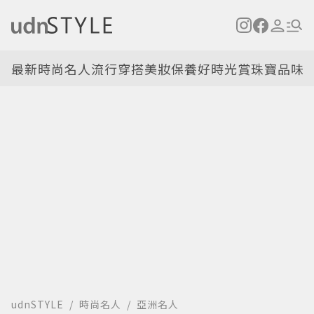
最新
時尚名人
流行穿搭
美妝保養
好時光
賞珠寶
品味
udnSTYLE
時尚名人
亞洲名人