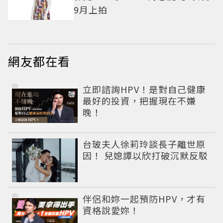
9月上拍
網友都在看
PR
立即諮詢HPV！是對自己健康
最好的投資，把握現在不嫌
晚！
台玻夫人徐莉玲談長子離世原
因！ 兒媳譚以欣打破沉默反駁
PR
伴侶和妳一起預防HPV，才有
資格說愛妳！