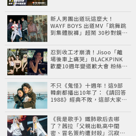
新人男團出道玩這麼大！
WAYF BOYS 出道MV「跳舞跳
到集體脫褲」超鬧 30秒對鏡清
唱影片爆紅
忍到收工才崩潰！Jisoo「離
場後車上痛哭」BLACKPINK
歡慶10週年變道歉大會 粉絲看
了超心疼
不只《鬼怪》十週年！這9部
韓劇都播出10年了：《請回答
1988》經典不敗，這部大家狂
推續集
《我是歌手》鐵肺歌后去哪
了？茜拉「父親出軌高中閨
密、冒名簽約遭封殺」沉寂12