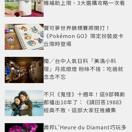
機補助上限、3大選購攻略一次看
寶可夢世界錦標賽將開打！
《Pokémon GO》限定扮裝皮卡
丘限時登場
獨／台中人氣日料「美滿小料
理」月底熄燈 粉絲不捨：吃過就
念念不忘
不只《鬼怪》十週年！這9部韓劇
都播出10年了：《請回答1988》
經典不敗，這部大家狂推續集
蕭邦L'Heure du Diamant巧玩多