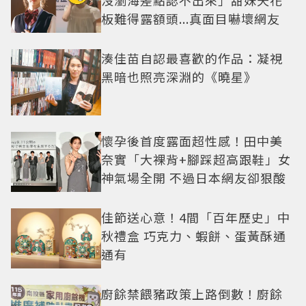
沒瀏海差點認不出來」甜妹天花
板難得露額頭...真面目嚇壞網友
湊佳苗自認最喜歡的作品：凝視
黑暗也照亮深淵的《曉星》
懷孕後首度露面超性感！田中美
奈實「大裸背+腳踩超高跟鞋」女
神氣場全開 不過日本網友卻狠酸
佳節送心意！4間「百年歷史」中
秋禮盒 巧克力、蝦餅、蛋黃酥通
通有
廚餘禁餵豬政策上路倒數！廚餘