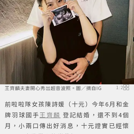
王齊麟夫妻開心秀出超音波照。圖／摘自IG
1
/
2
前啦啦隊女孩陳詩媛（十元）今年6月和金
牌羽球國手
王齊麟
登記結婚，還不到4個
月，小兩口傳出好消息，十元證實已經懷