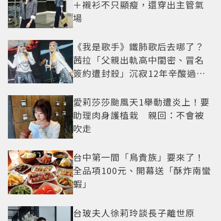
＋襯衫不只顯瘦，還穿出主管氣
場
《我是歌手》鐵肺歌后去哪了？
茜拉「父親出軌高中閨密、冒名
簽約遭封殺」沉寂12年辛酸過往
曝光
愛莉莎莎颱風天1舉動遭炎上！要
助理肉身護植栽 親回：不會被
吹走
台中第一間「鳥貴族」要來了！
全品項100元、開幕送「酥炸南蠻
蝦」
台玻夫人徐莉玲談長子離世原