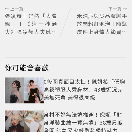
← 上一篇
下一篇 →
張凌赫王楚然「太會
禾浩辰與吳品潔聯手
親」！《這一秒過
放閃粉紅泡泡！時髦
火》張凌赫人夫感爆
皮件上身情人節買物
棚 網喊太有氛圍
清單這裡看
你可能會喜歡
0修圖真面目太扯！陳妍希「低胸
高衩禮服大秀身材」43歲近況完
美無死角 美得很高級
身材不好無法這樣穿！倪妮「貼
身洋裝曲線一覽無遺」38歲尺度
全開 帥氣又火辣散發獨特魅力