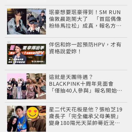
珉豪想要珉豪得到！SM RUN
倫敦晨跑鬧大了 「首屆偶像
粉絲馬拉松」成真，報名方式
公開
PR
伴侶和妳一起預防HPV，才有
資格說愛妳！
這就是天團待遇？
BLACKPINK十周年見面會
「僅抽40人參與」報名開始到
截止僅9小時粉絲怒了😡
星二代天花板是他？張柏芝19
歲長子「完全繼承父母美貌」
變身180陽光天菜帥哥近況曝
光