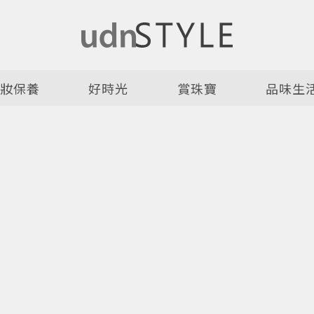
美妝保養
好時光
賞珠寶
品味生