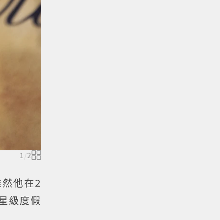
1
/
2
雖然他在2
星級度假