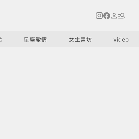
活
星座愛情
女生書坊
video