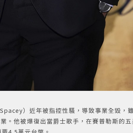
n Spacey）近年被指控性騷，導致事業全毀，
事業。他被爆復出當爵士歌手，在賽普勒斯的五
要4.5萬元台幣。