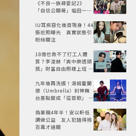
《不良一族尋愛記2》
「自信公關哥」塩田一馬
背景起底 街頭辣男翻身當
老闆
IU耳疾惡化後首現身！44
張近照曝光 真實狀態引
粉絲關注
18億也救不了打工人體
質？李浚赫「爽中樂透頭
獎」財富自由照樣上班 西
裝社畜帥出新高度
九年後再洗版！湯姆霍蘭
德〈Umbrella〉封神舞
台差點變成「這首歌」 造
型彩蛋、暖心故事一次公
開
偽單親4年半！安以軒低
調做公益 友人犯錯得捐
百萬才過關