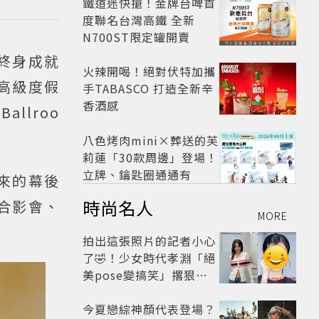
鐵道迷快搶！金牌台啤首
度聯名台灣高鐵 全新
N700ST限定罐開賣
終身成就
火辣開喝！絕對伏特加攜
高級度假
手TABASCO 打造全新辛
香酒感
llroo
八色烤肉mini×葬送的芙
莉蓮「30款周邊」登場！
立牌、鑰匙圈通通有
來的幕後
時尚名人
屬合影會、
MORE
拍出這張照片的記者小心
了🤣！少女時代孝淵「絕
美pose變搞笑」撂狠
話：把住址交出來
今夏戀綜神顏代表登場？