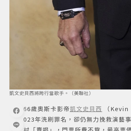
凱文史貝西將跨行當歌手。（美聯社）
66歲奧斯卡影帝
凱文史貝西
（Kevi
023年洗刷罪名，卻仍無力挽救演藝
村「賣唱」，門票所費不貲，最高票價