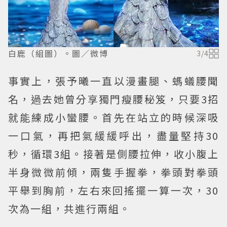
白鹿（組圖）。圖／微博
3
/
4
事實上，張予曦一直以漫畫腿、螞蟻腰聞
名，過去她曾分享獨門瘦腰秘笈，只要3招
就能練成小蠻腰。首先在站立的時候深吸
一口氣，再把氣緩緩呼出，盡量堅持30
秒，循環3組。接著是側腰拉伸，收小腹上
半身微微前傾，兩隻手握拳，拳頭對拳頭
平舉到胸前，左右來回搖擺一算一次，30
次為一組，共進行兩組。