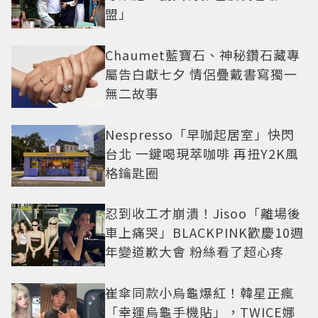
盟」
Chaumet藍寶石、神秘鑽石藏專
屬告白獻七夕 情侶疊戴書寫獨一
無二故事
Nespresso「早咖起居室」快閃
台北 一鍵喝現萃咖啡 再扭Y2K風
格鑰匙圈
忍到收工才崩潰！Jisoo「離場後
車上痛哭」BLACKPINK歡慶10週
年變道歉大會 粉絲看了超心疼
崔傘同款小烏龜爆紅！韓星正瘋
「幸運烏龜手機貼」，TWICE娜