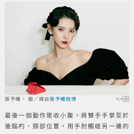
張予曦。 圖／擷自
張予曦微博
4
/
4
最後一個動作是收小腹，將雙手手掌至於
後腦杓、頸部位置，用手肘觸碰另一邊的