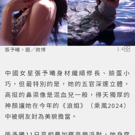
張予曦。圖／微博
1
/
4
中國女星張予曦身材纖細修長、臉蛋小
巧，但最特別的是，她的五官深邃立體，
高挺的鼻梁像是混血兒一般，得天獨厚的
神顏讓她在今年的《浪姐》（乘風2024）
中被網友封為美貌擔當。
張予曦11日亮相費加羅音樂派對，她身穿