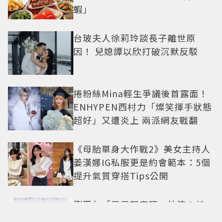
蝦」
台玻夫人徐莉玲談長子離世原
因！ 兒媳譚以欣打破沉默反駁
捲粉絲Mina輕生爭議後首露面！
ENHYPEN西村力「燦笑揮手狀態
超好」又遭炎上 兩派網友戰翻
《母胎單身大作戰2》美女主持人
姜漢娜IG私服更是約會範本：5個
提升氣質穿搭Tips公開
劉亞仁「男男親密照」外流！神
秘男做勢索吻 真實關係引猜測