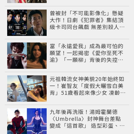
曾被封「不可能影像化」懸疑
大作！日劇《犯罪者》集結頂
級卡司同台飆戲 無差別殺人案
捲出政商黑幕
當「永遠愛我」成為最可怕的
願望！一起揭密《愛你至死不
渝》「一願柳」背後的失控愛
情與爆紅之路
元祖韓流女神美貌20年始終如
一！崔智友「度假大曬雪白美
背」51歲看起來像少女 凍齡近
況震撼全網
九年後再洗版！湯姆霍蘭德
〈Umbrella〉封神舞台差點
變成「這首歌」 造型彩蛋、暖
心故事一次公開