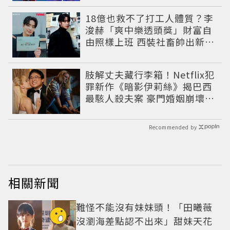
18億也救不了打工人體質？李
浚赫「爽中樂透頭獎」財富自
由照樣上班 西裝社畜帥出新高
度
肢解丈夫藏行李箱！Netflix犯
罪新作《暗影伊莉絲》揭巴西
最駭人殺夫案 豪門婚姻崩壞釀
致命慘劇
Recommended by
相關新聞
難怪不能沒有妹妹頭！「田曦薇
沒瀏海差點認不出來」甜妹天花