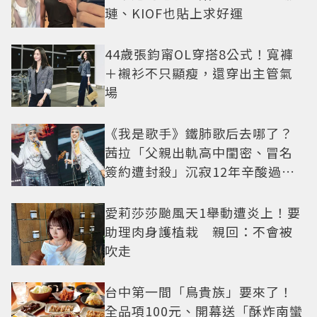
璉、KIOF也貼上求好運
44歲張鈞甯OL穿搭8公式！寬褲
＋襯衫不只顯瘦，還穿出主管氣
場
《我是歌手》鐵肺歌后去哪了？
茜拉「父親出軌高中閨密、冒名
簽約遭封殺」沉寂12年辛酸過往
曝光
愛莉莎莎颱風天1舉動遭炎上！要
助理肉身護植栽 親回：不會被
吹走
台中第一間「鳥貴族」要來了！
全品項100元、開幕送「酥炸南蠻