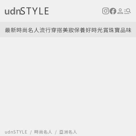
最新
時尚名人
流行穿搭
美妝保養
好時光
賞珠寶
品味
udnSTYLE
時尚名人
亞洲名人