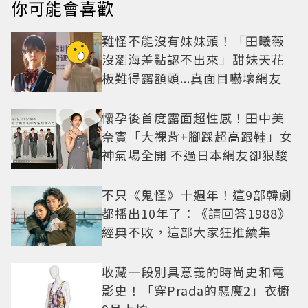
你可能會喜歡
難怪不能沒有妹妹頭！「田曦薇
沒瀏海差點認不出來」甜妹天花
板難得露額頭...真面目嚇壞網友
懷孕後首度露面超性感！田中美
奈實「大裸背+腳踩超高跟鞋」女
神氣場全開 不過日本網友卻狠酸
不只《鬼怪》十週年！這9部韓劇
都播出10年了：《請回答1988》
經典不敗，這部大家狂推續集
收藏一段別具意義的時尚史和電
影史！「穿Prada的惡魔2」衣櫥