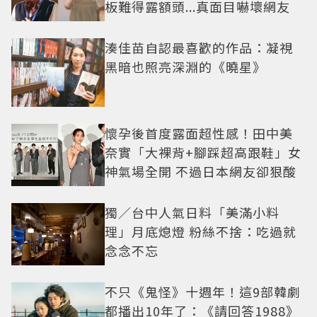
板難得露額頭...真面目嚇壞網友
湊佳苗自認最喜歡的作品：凝視
黑暗也照亮深淵的《曉星》
懷孕後首度露面超性感！田中美
奈實「大裸背+腳踩超高跟鞋」女
神氣場全開 不過日本網友卻狠酸
獨／台中人氣日料「美滿小料
理」月底熄燈 粉絲不捨：吃過就
念念不忘
不只《鬼怪》十週年！這9部韓劇
都播出10年了：《請回答1988》