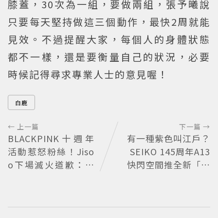
膝蓋，30次為一組，要做兩組，張予曦說
只要每天堅持做這三個動作，最快2周就能
見效。不過提醒大家，每個人的身體狀態
都不一樣，還是要衡量自己的狀況，必要
時候記得尋求專業人士的意見喔！
白鹿
← 上一篇
下一篇 →
BLACKPINK十週年
有一種紫色叫江戶？
活動惹怒粉絲！Jiso
SEIKO 145周年A13
o下場滅火道歉：對
快閃空間推全新「江
不起讓你們失望
戶紫」限量表