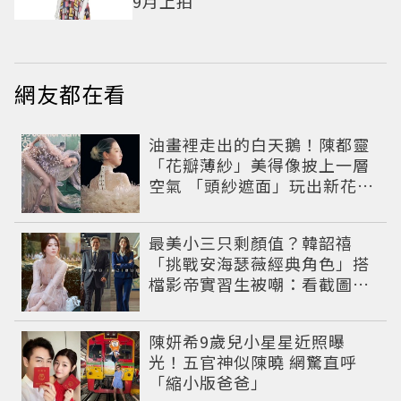
9月上拍
網友都在看
油畫裡走出的白天鵝！陳都靈
「花瓣薄紗」美得像披上一層
空氣 「頭紗遮面」玩出新花樣
朦朧美感太仙
最美小三只剩顏值？韓韶禧
「挑戰安海瑟薇經典角色」搭
檔影帝實習生被嘲：看截圖就
感受到演技
陳妍希9歲兒小星星近照曝
光！五官神似陳曉 網驚直呼
「縮小版爸爸」