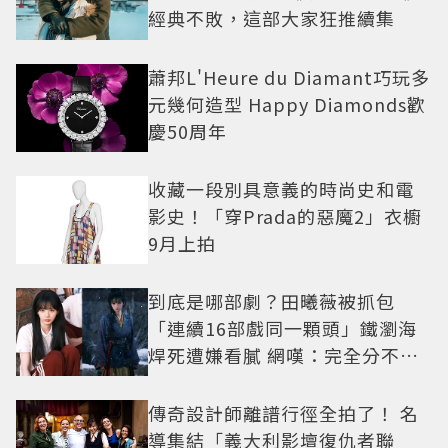
經典不敗，這部大家狂推續集
蕭邦L'Heure du Diamant巧玩多
元幾何造型 Happy Diamonds歡
慶50周年
收藏一段別具意義的時尚史和電
影史！「穿Prada的惡魔2」衣櫥
9月上拍
到底是哪部劇？田曦薇被抓包
「連續16部戲同一顆頭」鐵瀏海
焊死遭嫌看膩 網嘆：完全分不出
角色
傳奇設計師離譜行徑全拍了！ 名
導集結「義大利影壇復仇者聯