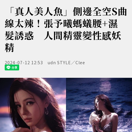
「真人美人魚」側邊全空S曲
線太辣！張予曦螞蟻腰+濕
髮誘惑 人間精靈變性感妖
精
2024-07-12 12:53
udn STYLE／Clee