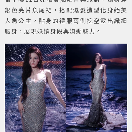
銀色亮片魚尾裙，搭配濕髮造型化身絕美
人魚公主，貼身的禮服兩側挖空露出纖細
腰身，展現妖嬈身段與嫵媚魅力。