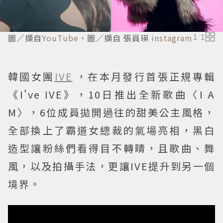
圖／擷自
YouTube
、圖／擷自 張員瑛
instagram
1
/
1
韓國女團
IVE
，在本月發行首張正規專輯
《I've IVE》，10日推出全新歌曲〈I A
M〉，6位成員拋開過往的甜美公主風格，
全部換上了霸道女總裁的氣場亮相，黑白
造型讓粉絲們看得目不轉睛，且歌曲、舞
風，以及拍攝手法，更讓IVE提升到另一個
境界。