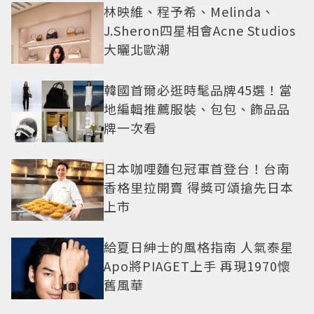
林映維、程予希、Melinda、
J.Sheron四星相會Acne Studios
大曬北歐潮
韓國首爾必逛時髦品牌45選！當
地編輯推薦服裝、包包、飾品品
牌一次看
日本咖哩麵包冠軍首登台！台南
香格里拉開賣 得獎可頌搶先日本
上市
給夏日紳士的風格指南 人氣泰星
Apo將PIAGET上手 再現1970懷
舊風華