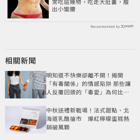
常吃這幾物，吃走大肚囊，瘦
出小蠻腰
Recommended by
相關新聞
明知道不快樂卻離不開！揭開
「有毒關係」的情感陷阱 那些讓
人反覆回頭的「毒愛」為何比菸
還難戒？
中秋送禮新戰場！法式甜點、北
海道乳酪搶市 爆紅檸檬蛋糕熱
銷破萬顆