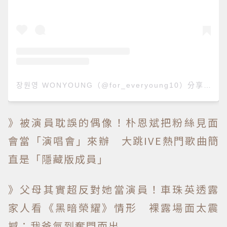
장원영 WONYOUNG（@for_everyoung10）分享的貼文
》被演員耽誤的偶像！朴恩斌把粉絲見面
會當「演唱會」來辦 大跳IVE熱門歌曲簡
直是「隱藏版成員」
》父母其實超反對她當演員！車珠英透露
家人看《黑暗榮耀》情形 裸露場面太震
撼：我爸氣到奪門而出