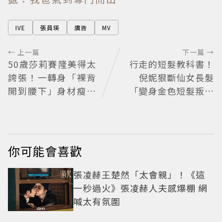
IVE
張員瑛
廣告
MV
← 上一篇
下一篇 →
50歲莎莉賽隆美得太
行走的短髮教科書！
誇張！一轉身「裸背
倪妮狠斷仙女長髮
開到腰下」身材瘦到
「變身金色短髮叛逆
0死角 逆天狀態根本
少女」可塑性超強 帥
不像年過半百
氣、優雅自由切換
你可能會喜歡
張凌赫王楚然「太會親」！《這
一秒過火》張凌赫人夫感爆棚 網
喊太有氛圍