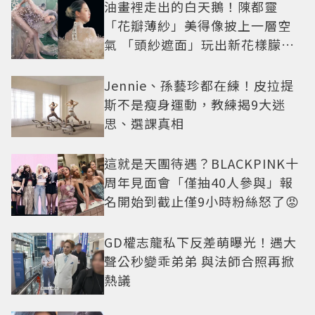
油畫裡走出的白天鵝！陳都靈
「花瓣薄紗」美得像披上一層空
氣 「頭紗遮面」玩出新花樣朦朧
美感太仙
Jennie、孫藝珍都在練！皮拉提
斯不是瘦身運動，教練揭9大迷
思、選課真相
這就是天團待遇？BLACKPINK十
周年見面會「僅抽40人參與」報
名開始到截止僅9小時粉絲怒了😡
GD權志龍私下反差萌曝光！遇大
聲公秒變乖弟弟 與法師合照再掀
熱議