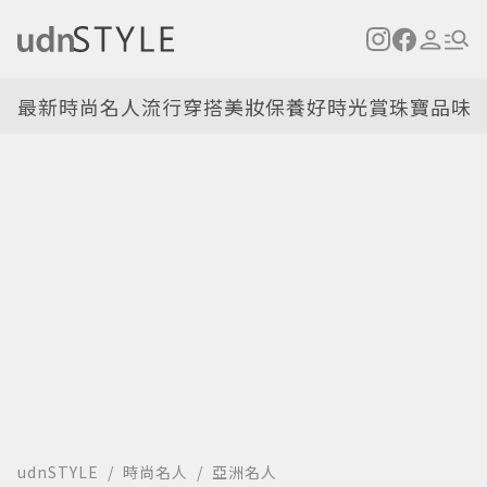
最新
時尚名人
流行穿搭
美妝保養
好時光
賞珠寶
品味
udnSTYLE
時尚名人
亞洲名人