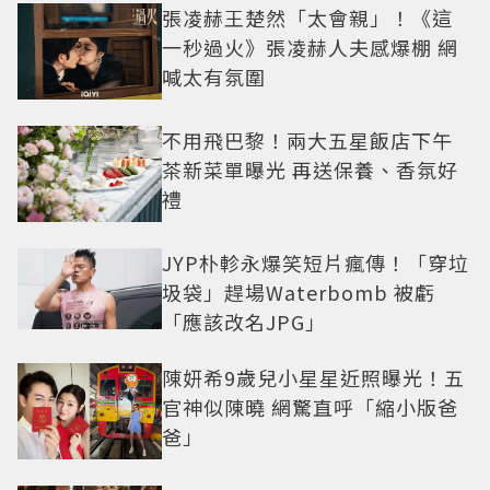
張凌赫王楚然「太會親」！《這
一秒過火》張凌赫人夫感爆棚 網
喊太有氛圍
不用飛巴黎！兩大五星飯店下午
茶新菜單曝光 再送保養、香氛好
禮
JYP朴軫永爆笑短片瘋傳！「穿垃
圾袋」趕場Waterbomb 被虧
「應該改名JPG」
陳妍希9歲兒小星星近照曝光！五
官神似陳曉 網驚直呼「縮小版爸
爸」