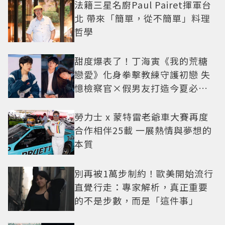
法籍三星名廚Paul Pairet揮軍台
北 帶來「簡單，從不簡單」料理
哲學
甜度爆表了！丁海寅《我的荒糖
戀愛》化身拳擊教練守護初戀 失
憶檢察官×假男友打造今夏必看
小甜劇
勞力士 x 蒙特雷老爺車大賽再度
合作相伴25載 一展熱情與夢想的
本質
別再被1萬步制約！歐美開始流行
直覺行走：專家解析，真正重要
的不是步數，而是「這件事」