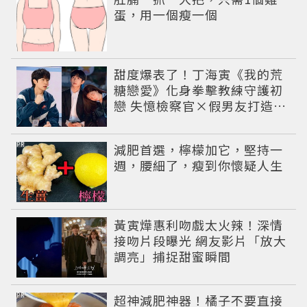
蛋，用一個瘦一個
甜度爆表了！丁海寅《我的荒
糖戀愛》化身拳擊教練守護初
戀 失憶檢察官×假男友打造今
夏必看小甜劇
PR
減肥首選，檸檬加它，堅持一
週，腰細了，瘦到你懷疑人生
黃寅燁惠利吻戲太火辣！深情
接吻片段曝光 網友影片「放大
調亮」捕捉甜蜜瞬間
PR
超神減肥神器！橘子不要直接