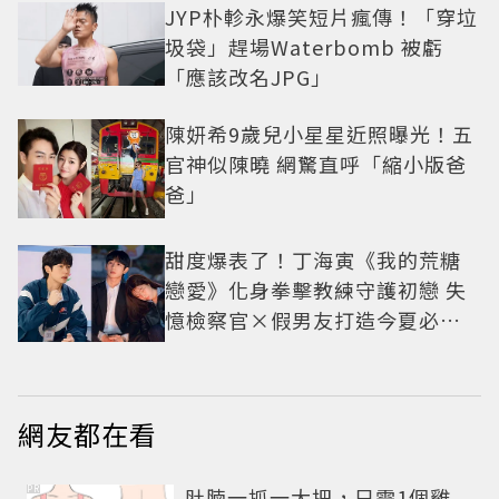
JYP朴軫永爆笑短片瘋傳！「穿垃
圾袋」趕場Waterbomb 被虧
「應該改名JPG」
陳妍希9歲兒小星星近照曝光！五
官神似陳曉 網驚直呼「縮小版爸
爸」
甜度爆表了！丁海寅《我的荒糖
戀愛》化身拳擊教練守護初戀 失
憶檢察官×假男友打造今夏必看
小甜劇
網友都在看
PR
肚腩一抓一大把，只需1個雞