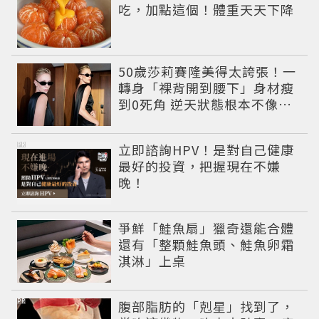
吃，加點這個！體重天天下降
50歲莎莉賽隆美得太誇張！一
轉身「裸背開到腰下」身材瘦
到0死角 逆天狀態根本不像年
過半百
PR
立即諮詢HPV！是對自己健康
最好的投資，把握現在不嫌
晚！
爭鮮「鮭魚扇」獵奇還能合體
還有「整顆鮭魚頭、鮭魚卵霜
淇淋」上桌
PR
腹部脂肪的「剋星」找到了，