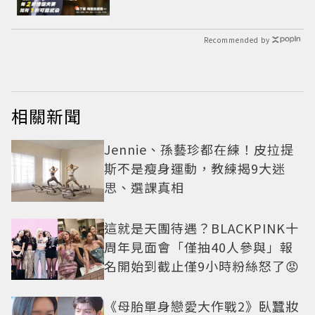
Recommended by
相關新聞
Jennie、孫藝珍都在練！皮拉提
斯不是瘦身運動，教練揭9大迷
思、選課真相
這就是天團待遇？BLACKPINK十
周年見面會「僅抽40人參與」報
名開始到截止僅9小時粉絲怒了😡
《母胎單身戀愛大作戰2》臥蠶妝