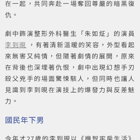
在一起，共同奔赴一場奪回尊嚴的暗黑復
仇。
劇中飾演整形外科醫生「朱如炡」的演員
李到晛
，有著清新溫暖的笑容，外型看起
來無害又純情，但隨著劇情的展開，原來
在背後也深埋著仇恨，劇中出現幻想手刃
殺父兇手的場面驚悚駭人，但同時也讓人
見識到李到晛在演技上的爆發力與反差魅
力。
國民年下男
今年才27歲的李到晛以《機智牢房生活》