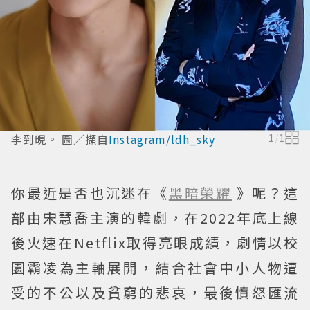
李到晛。 圖／擷自
Instagram/ldh_sky
1
/
1
你最近是否也沉迷在《
黑暗榮耀
》呢？這
部由宋慧喬主演的韓劇，在2022年底上線
後火速在Netflix取得亮眼成績，劇情以校
園霸凌為主軸展開，結合社會中小人物遭
受的不公以及貧窮的悲哀，最後憤怒匯流