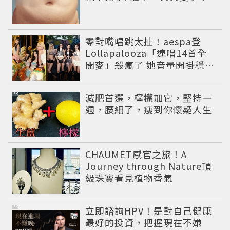
零對嘴唱跳太扯！aespa登
Lollapalooza「連唱14首全
開麥」殺瘋了 她音量開掛穩到
像吞CD
PR
減肥首選，檸檬加它，堅持一
週，腰細了，瘦到你懷疑人生
CHAUMET感官之旅！A
Journey through Nature頂
級珠寶看見植物香氣
PR
立即諮詢HPV！是對自己健康
最好的投資，把握現在不嫌