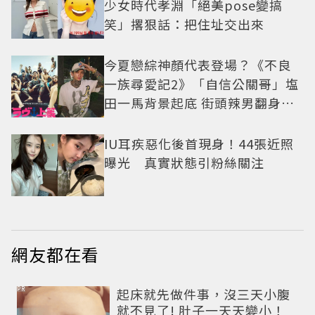
少女時代孝淵「絕美pose變搞
笑」撂狠話：把住址交出來
今夏戀綜神顏代表登場？《不良
一族尋愛記2》「自信公關哥」塩
田一馬背景起底 街頭辣男翻身當
老闆
IU耳疾惡化後首現身！44張近照
曝光 真實狀態引粉絲關注
網友都在看
PR
起床就先做件事，沒三天小腹
就不見了! 肚子一天天變小！