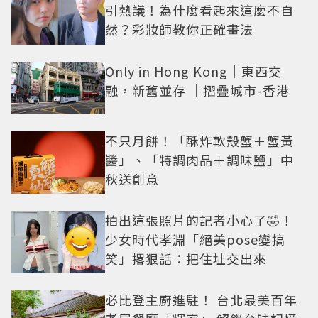
引熱議！為什麼看起來這麼不自
然？彩妝師教你正確畫法
Only in Hong Kong｜東西交
融，新舊並存 ｜摺疊城市-香港
不只月餅！「酥炸軟殼蟹＋蟹黃
醬」、「特調肉品＋調味鹽」中
秋送創意
拍出這張照片的記者小心了🤣！
少女時代孝淵「絕美pose變搞
笑」撂狠話：把住址交出來
必比登主廚進駐！ 台北最美百年