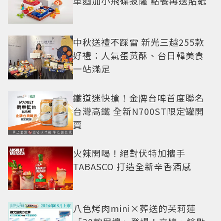
車麵加小飛碟披薩 點餐再送貼紙
中秋送禮不踩雷 新光三越255款
好禮：人氣蛋黃酥、台日韓美食
一站滿足
鐵道迷快搶！金牌台啤首度聯名
台灣高鐵 全新N700ST限定罐開
賣
火辣開喝！絕對伏特加攜手
TABASCO 打造全新辛香酒感
八色烤肉mini×葬送的芙莉蓮