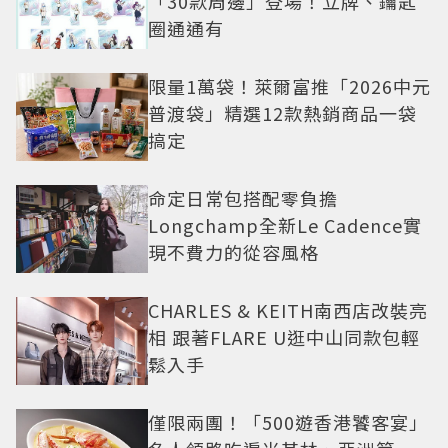
「30款周邊」登場！立牌、鑰匙
圈通通有
限量1萬袋！萊爾富推「2026中元
普渡袋」精選12款熱銷商品一袋
搞定
命定日常包搭配零負擔
Longchamp全新Le Cadence實
現不費力的從容風格
CHARLES & KEITH南西店改裝亮
相 跟著FLARE U逛中山同款包輕
鬆入手
僅限兩團！「500遊香港饕客宴」