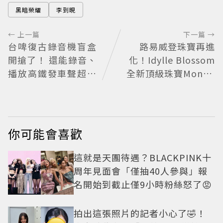
黑暗榮耀
李到晛
← 上一篇
下一篇 →
台啤復古錄音機盲盒
路易威登珠寶再進
開搶了！ 還能錄音、
化！Idylle Blossom
播放高鐵發車聲超有
全新頂級珠寶Monog
梗
ram花鑽綻放
你可能會喜歡
這就是天團待遇？BLACKPINK十
周年見面會「僅抽40人參與」報
名開始到截止僅9小時粉絲怒了😡
拍出這張照片的記者小心了🤣！