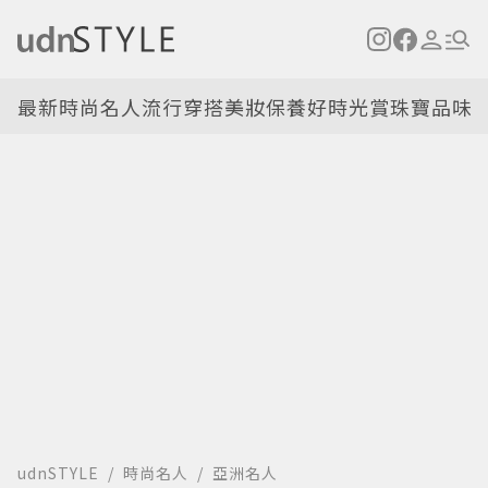
最新
時尚名人
流行穿搭
美妝保養
好時光
賞珠寶
品味
udnSTYLE
時尚名人
亞洲名人