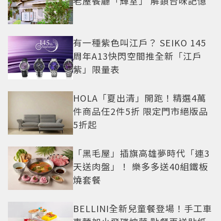
老屋餐廳「輝室」 解鎖台味記憶
有一種紫色叫江戶？ SEIKO 145
周年A13快閃空間推全新「江戶
紫」限量表
HOLA「夏出清」開跑！精選4萬
件商品任2件5折 限定門市絕版品
5折起
「黑毛屋」插旗高雄夢時代「連3
天送肉盤」！ 樂多多送40組鐵板
燒套餐
BELLINI全新兒童餐登場！手工車