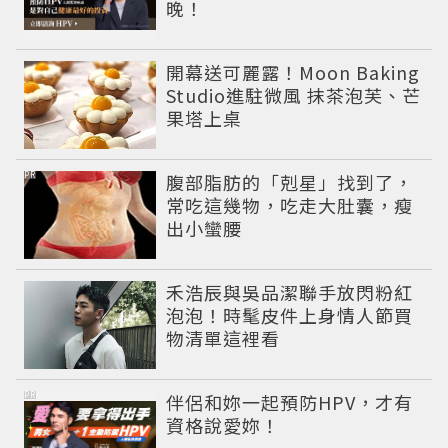
晚！
開幕送可麗露！Moon Baking
Studio進駐微風 抹茶泡芙、芒
果塔上桌
PR
腹部脂肪的「剋星」找到了，
常吃這幾物，吃走大肚囊，瘦
出小蠻腰
禾浩辰與吳品潔聯手放閃粉紅
泡泡！時髦皮件上身情人節買
物清單這裡看
PR
伴侶和妳一起預防HPV，才有
資格說愛妳！