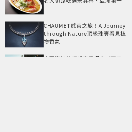
名人領路吃遍米其林、亞洲第一
CHAUMET感官之旅！A Journey
through Nature頂級珠寶看見植
物香氣
今夏戀綜神顏代表登場？《不良
一族尋愛記2》「自信公關哥」塩
田一馬背景起底 街頭辣男翻身當
老闆
40多種食材吃到飽288元！台南
「井賀鍋物」進軍新北 3人同行
送肉盤
張凌赫演繹七夕送禮！寶格麗限